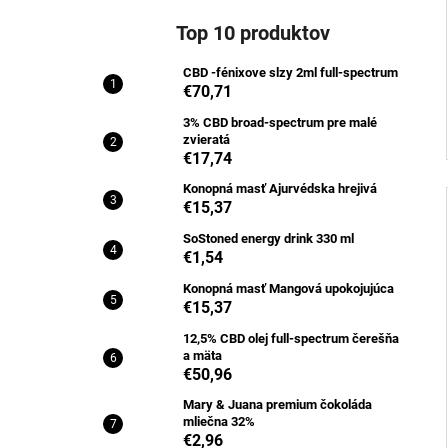
Top 10 produktov
CBD -fénixove slzy 2ml full-spectrum
€70,71
3% CBD broad-spectrum pre malé
zvieratá
€17,74
Konopná masť Ajurvédska hrejivá
€15,37
SoStoned energy drink 330 ml
€1,54
Konopná masť Mangová upokojujúca
€15,37
12,5% CBD olej full-spectrum čerešňa
a mäta
€50,96
Mary & Juana premium čokoláda
mliečna 32%
€2,96