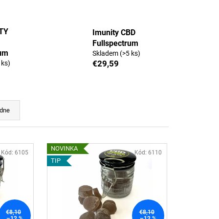
 AJURVÉDSKA HREJIVÁ
4
TY
Imunity CBD
Fullspectrum
rum
Skladem
(>5 ks)
€29,59
 ks)
dne
NOVINKA
Kód:
6105
Kód:
6110
TIP
€8,10
€8,10
–12 %
–12 %