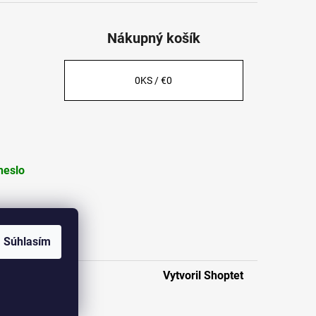
Nákupný košík
0
KS /
€0
heslo
Súhlasím
Vytvoril Shoptet