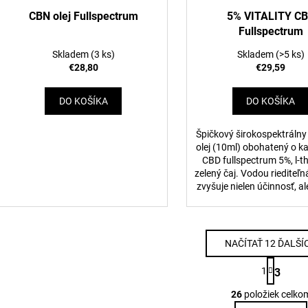
CBN olej Fullspectrum
5% VITALITY C
Fullspectrum
Skladem
(3 ks)
Skladem
(>5 ks)
€28,80
€29,59
DO KOŠÍKA
DO KOŠÍKA
Špičkový širokospektráln
olej (10ml) obohatený o k
CBD fullspectrum 5%, l-t
zelený čaj. Vodou riediteľ
zvyšuje nielen účinnosť, ale 
NAČÍTAŤ 12 ĎALŠÍ
S
1
3
t
O
r
26
položiek celko
v
á