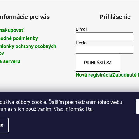
Informácie pre vás
Prihlásenie
E-mail
nakupovať
odné podmienky
Heslo
ienky ochrany osobných
ov
 serveru
PRIHLÁSIŤ SA
Nová registrácia
Zabudnuté 
oužíva súbory cookie. Ďalším prechádzaním tohto webu
súhlas s ich používaním. Viac informácií
tu
.
dené.
ie