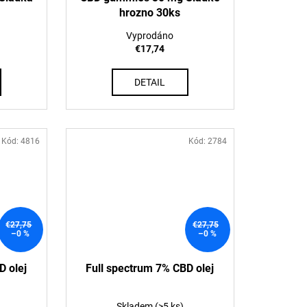
hrozno 30ks
Vyprodáno
€17,74
DETAIL
Kód:
4816
Kód:
2784
€27,75
€27,75
–0 %
–0 %
D olej
Full spectrum 7% CBD olej
Skladem
(>5 ks)