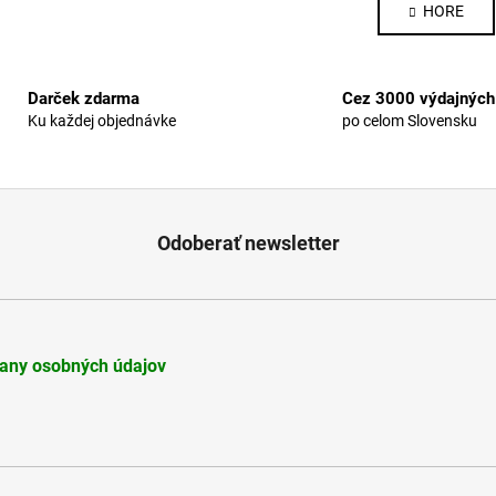
n
l
HORE
k
á
o
d
v
a
a
Darček zdarma
Cez 3000 výdajných
c
n
Ku každej objednávke
po celom Slovensku
i
i
e
e
p
r
v
Odoberať newsletter
k
y
v
ý
p
any osobných údajov
i
s
u