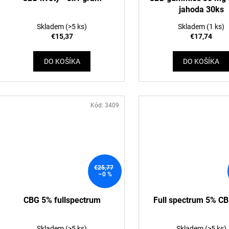
jahoda 30ks
Skladem
(>5 ks)
Skladem
(1 ks)
€15,37
€17,74
DO KOŠÍKA
DO KOŠÍKA
Kód:
3409
€25,77
–0 %
CBG 5% fullspectrum
Full spectrum 5% CB
Skladem
(>5 ks)
Skladem
(>5 ks)