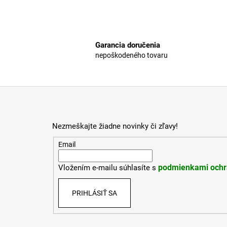
Garancia doručenia
nepoškodeného tovaru
Z
á
p
Nezmeškajte žiadne novinky či zľavy!
ä
t
Email
i
podmienkami ochr
Vložením e-mailu súhlasíte s
e
PRIHLÁSIŤ SA