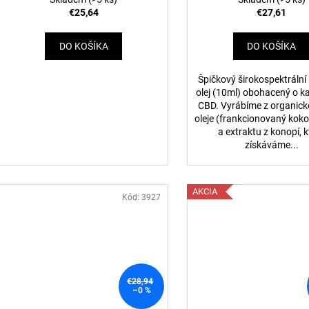
€25,64
€27,61
DO KOŠÍKA
DO KOŠÍKA
Špičkový širokospektráln
olej (10ml) obohacený o k
CBD. Vyrábíme z organic
oleje (frankcionovaný koko
a extraktu z konopí, k
získáváme...
AKCIA
Kód:
3927
€28,94
–0 %