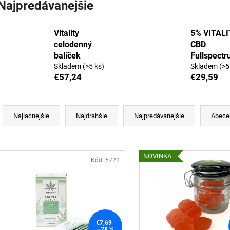
3% CBD BROAD-SPECTRUM PRE MALÉ
KONOPNÁ MASŤ
Najpredávanejšie
ZVIERATÁ
€15,37
€17,74
Pôvodne:
€16,2
Vitality
5% VITALI
Pôvodne:
€17,83
celodenný
CBD
balíček
Fullspect
Skladem
(>5 ks)
Skladem
(>5
€57,24
€29,59
R
a
Najlacnejšie
Najdrahšie
Najpredávanejšie
Abece
d
e
V
n
NOVINKA
ý
Kód:
5722
p
e
p
s
r
p
o
€7,69
r
–28 %