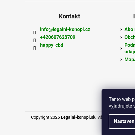
Kontakt
info
@
legalni-konopi.cz
Ako 
+420607623709
Obch
happy_cbd
Podm
údaj
Mapa
Tento web p
vyjadrujete 
Copyright 2026
Legalni-konopi.sk
. Všetky práva vyhra
Nastaven