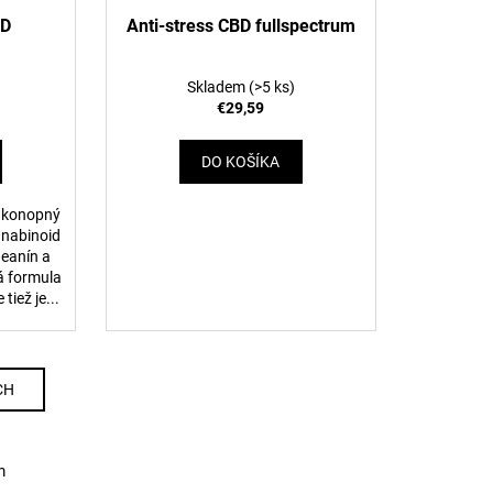
BD
Anti-stress CBD fullspectrum
Skladem
(>5 ks)
€29,59
DO KOŠÍKA
y konopný
anabinoid
heanín a
ná formula
tiež je...
CH
m