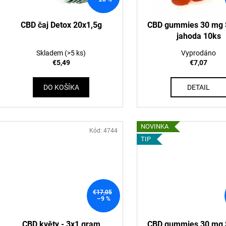
d
o
u
d
CBD čaj Detox 20x1,5g
CBD gummies 30 mg 
k
jahoda 10ks
u
t
k
Skladem
(>5 ks)
Vyprodáno
o
t
€5,49
€7,07
v
o
DO KOŠÍKA
DETAIL
v
NOVINKA
Kód:
4744
TIP
€17,05
–9 %
CBD květy - 3x1 gram
CBD gummies 30 mg 