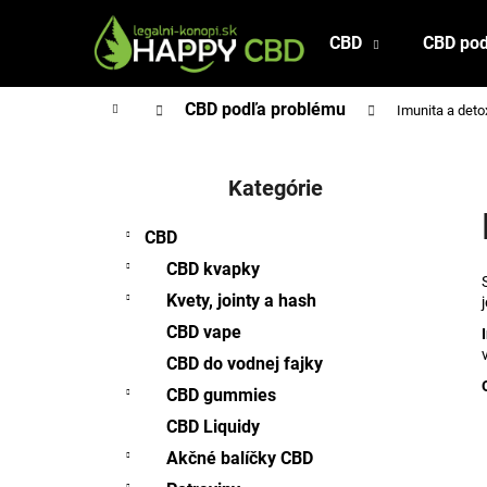
K
Prejsť
na
o
CBD
CBD pod
Späť
Späť
obsah
š
do
do
í
Domov
CBD podľa problému
Imunita a det
obchodu
obchodu
k
B
o
Kategórie
Preskočiť
č
kategórie
n
CBD
ý
CBD kvapky
p
Kvety, jointy a hash
a
CBD vape
n
CBD do vodnej fajky
e
l
CBD gummies
CBD Liquidy
Akčné balíčky CBD