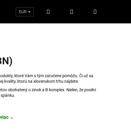
Hľadať
Prihlásenie
Nákupný
EUR
košík
BN)
rodukty, ktoré Vám s tým zaručene pomôžu. Či už sa
šej kvality, ktorú na slovenskom trhu nájdete.
tov obohatený o zinok a B-komplex. Nielen, že posilní
o spánku.
Nasledujúce
viac