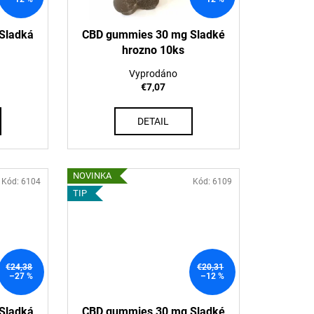
Sladká
CBD gummies 30 mg Sladké
hrozno 10ks
Vyprodáno
€7,07
DETAIL
NOVINKA
Kód:
6104
Kód:
6109
TIP
€24,38
€20,31
–27 %
–12 %
Sladká
CBD gummies 30 mg Sladké