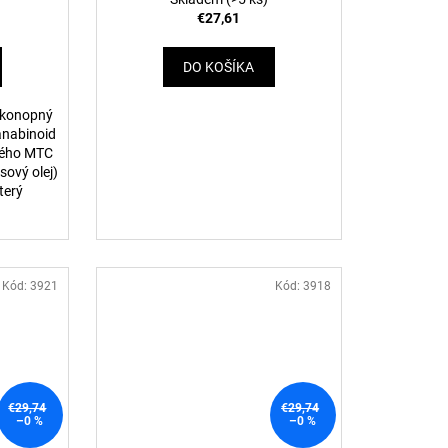
€27,61
DO KOŠÍKA
í konopný
anabinoid
kého MTC
sový olej)
terý
Kód:
3921
Kód:
3918
€29,74
€29,74
–0 %
–0 %