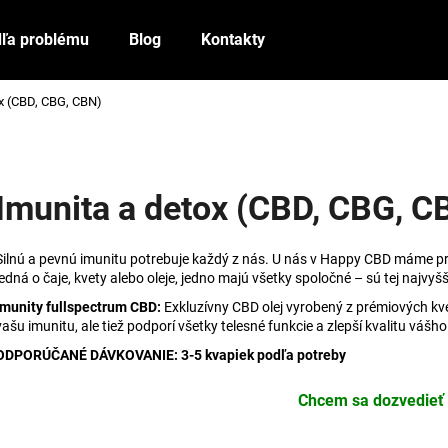
ľa problému
Blog
Kontakty
ox (CBD, CBG, CBN)
Čo potrebujete nájsť?
HĽADAŤ
Imunita a detox (CBD, CBG, C
Silnú a pevnú imunitu potrebuje každý z nás. U nás v Happy CBD máme p
Odporúčame
jedná o čaje, kvety alebo oleje, jedno majú všetky spoločné – sú tej najvyš
Imunity fullspectrum CBD:
Exkluzívny CBD olej vyrobený z prémiových kve
vašu imunitu, ale tiež podporí všetky telesné funkcie a zlepší kvalitu vášh
ODPORÚČANÉ DÁVKOVANIE: 3-5 kvapiek podľa potreby
Chcem sa dozvedieť 