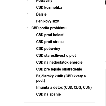
Potraviny
CBD -FÉNIXOVE SLZY 2ML FULL-
SPECTRUM
CBD kozmetika
€70,71
Ďalšie
Pôvodne:
€76,92
Fénixovy slzy
CBD podľa problému
CBD proti bolesti
CBD proti stresu
CBD potraviny
CBD starostlivosť o pleť
CBD na nedostatok energie
CBD pre lepšie sústredenie
Fajčiarsky kútik (CBD kvety a
i
pod.)
i
Imunita a detox (CBD, CBG, CBN)
CBD na spanie