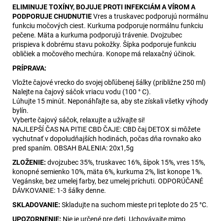
ELIMINUJE TOXÍNY, BOJUJE PROTI INFEKCIÁM A VÍROM A
PODPORUJE CHUDNUTIE
Vres a truskavec podporujú normálnu
funkciu močových ciest. Kurkuma podporuje normálnu funkciu
pečene. Mäta a kurkuma podporujú trávenie. Dvojzubec
prispieva k dobrému stavu pokožky. Šípka podporuje funkciu
obličiek a močového mechúra. Konope má relaxačný účinok.
PRÍPRAVA:
Vložte čajové vrecko do svojej obľúbenej šálky (približne 250 ml)
Nalejte na čajový sáčok vriacu vodu (100 ° C).
Lúhujte 15 minút. Neponáhľajte sa, aby ste získali všetky výhody
bylín.
Vyberte čajový sáčok, relaxujte a užívajte si!
NAJLEPŠÍ ČAS NA PITIE CBD ČAJE: CBD čaj DETOX si môžete
vychutnať v dopoludňajších hodinách, počas dňa rovnako ako
pred spaním. OBSAH BALENIA: 20x1,5g
ZLOŽENIE:
dvojzubec 35%, truskavec 16%, šípok 15%, vres 15%,
konopné semienko 10%, mäta 6%, kurkuma 2%, list konope 1%.
Vegánske, bez umelej farby, bez umelej príchuti. ODPORÚČANÉ
DÁVKOVANIE: 1-3 šálky denne.
SKLADOVANIE:
Skladujte na suchom mieste pri teplote do 25 °C.
UPOZORNENIE:
Nie je určené pre deti. Uchovávajte mimo