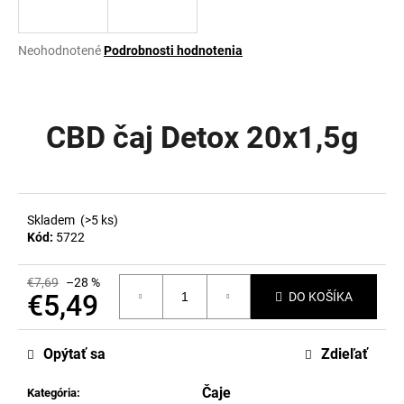
á
j
Priemerné
Neohodnotené
Podrobnosti hodnotenia
s
hodnotenie
produktu
ť
je
?
0,0
CBD čaj Detox 20x1,5g
z
5
hviezdičiek.
HĽADAŤ
Skladem
(>5 ks)
Kód:
5722
€7,69
–28 %
O
€5,49
DO KOŠÍKA
d
p
Jednotková
o
cena:
Opýtať sa
Zdieľať
r
ú
Čaje
Kategória
: