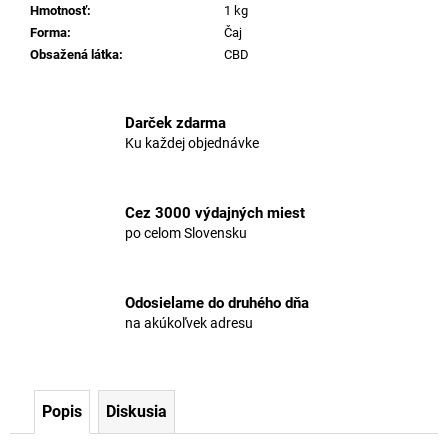
č
Hmotnosť
:
1 kg
a
Forma
:
Čaj
m
Obsažená látka
:
CBD
e
Darček zdarma
12,5%
Ku každej objednávke
CBD
OLEJ
FULL-
SPECTRUM
KURKUMA
Cez 3000 výdajných miest
po celom Slovensku
€50,96
Pôvodne:
€51,21
Odosielame do druhého dňa
na akúkoľvek adresu
Popis
Diskusia