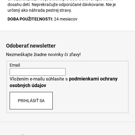
dosahu detí. Neprekračujte odporúčané dávkovanie. Nie je
určený ako náhrada pestrej stravy.
DOBA POUŽITEĽNOSTI:
24 mesiacov
Z
á
Odoberať newsletter
p
Nezmeškajte žiadne novinky či zľavy!
ä
t
Email
i
podmienkami ochrany
Vložením e-mailu súhlasíte s
e
osobných údajov
PRIHLÁSIŤ SA