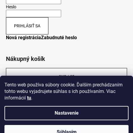
Heslo
PRIHLÁSIŤ SA
Nová registrácia
Zabudnuté heslo
Nákupný košík
0
KS /
€0
Tento web používa súbory cookie. Ďalším prechádzaním
tohto webu vyjadrujete súhlas s ich používaním. Viac
informácií
tu
.
Nastavenie
Vytvoril Shoptet
Súhlasím
Copyright 2026
Legalni-konopi.sk
. Všetky práva vyhradené.