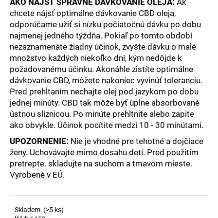
AKO NÁJSŤ SPRÁVNE DÁVKOVANIE OLEJA:
Ak
chcete nájsť optimálne dávkovanie CBD oleja,
odporúčame užiť si nízku počiatočnú dávku po dobu
najmenej jedného týždňa. Pokiaľ po tomto období
nezaznamenáte žiadny účinok, zvyšte dávku o malé
množstvo každých niekoľko dní, kým nedôjde k
požadovanému účinku. Akonáhle zistíte optimálne
dávkovanie CBD, môžete nakoniec vyvinúť toleranciu.
Pred prehĺtaním nechajte olej pod jazykom po dobu
jednej minúty. CBD tak môže byť úplne absorbované
ústnou sliznicou. Po minúte prehltnite alebo zapite
ako obvykle. Účinok pocítite medzi 10 - 30 minútami.
UPOZORNENIE:
Nie je vhodné pre tehotné a dojčiace
ženy. Uchovávajte mimo dosahu detí. Pred použitím
pretrepte. skladujte na suchom a tmavom mieste.
Vyrobené v EÚ.
Skladem
(>5 ks)