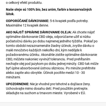
o celkový efekt produktu.
Naše oleje sú 100% bio, bez aróm, farbív a konzervačných
látok.
ODPORÚČANÉ DÁVKOVANIE:
5-6 kvapiek podľa potreby.
Maximálne 12 kvapiek denne.
AKO NÁJSŤ SPRÁVNE DÁVKOVANIE OLEJA:
Ak chcete nájsť
optimálne dávkovanie CBD oleja, odporúčame užiť si nízku
počiatočnú dávku po dobu najmenej jedného týždňa. Pokiaľ po
tomto období nezaznamenáte žiadny účinok, zvyšte dávku o
malé množstvo každých niekoľko dní, kým nedôjde k
požadovanému účinku. Akonáhle zistíte optimálne dávkovanie
CBD, môžete nakoniec vyvinúť toleranciu. Pred prehĺtaním
nechajte olej pod jazykom po dobu jednej minúty. CBD tak môže
byť úplne absorbované ústnou sliznicou. Po minúte prehltnite
alebo zapite ako obvykle. Účinok pocítite medzi 10 - 30
minútami.
UPOZORNENIE:
Nie je vhodné pre tehotné a dojčiace ženy.
Uchovávajte mimo dosahu detí. Pred použitím pretrepte.
skladujte na suchom a tmavom mieste. Vyrobené v EÚ.
Z