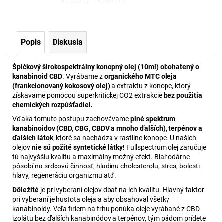
Popis
Diskusia
Špičkový širokospektrálny konopný olej (10ml) obohatený o
kanabinoid CBD
. Vyrábame z
organického MTC oleja
(frankcionovaný kokosový olej)
a extraktu z konope, ktorý
získavame pomocou superkritickej CO2 extrakcie
bez použitia
chemických rozpúšťadiel.
Vďaka tomuto postupu zachovávame
plné spektrum
kanabinoidov (CBD, CBG, CBDV a mnoho ďalších), terpénov a
ďalších látok
, ktoré sa nachádza v rastline konope. U našich
olejov
nie sú požité syntetické látky!
Fullspectrum olej zaručuje
tú najvyššiu kvalitu a maximálny možný efekt. Blahodárne
pôsobí na srdcovú činnosť, hladinu cholesterolu, stres, bolesti
hlavy, regeneráciu organizmu atď.
Dôležité
je pri vyberaní olejov dbať na ich kvalitu. Hlavný faktor
pri vyberaní je hustota oleja a aby obsahoval všetky
kanabinoidy. Veľa firiem na trhu ponúka oleje vyrábané z CBD
izolátu bez ďalších kanabinódov a terpénov, tým pádom prídete