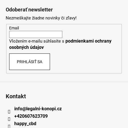
á
Odoberať newsletter
p
Nezmeškajte žiadne novinky či zľavy!
ä
t
Email
i
podmienkami ochrany
Vložením e-mailu súhlasíte s
e
osobných údajov
PRIHLÁSIŤ SA
Kontakt
info
@
legalni-konopi.cz
+420607623709
happy_cbd