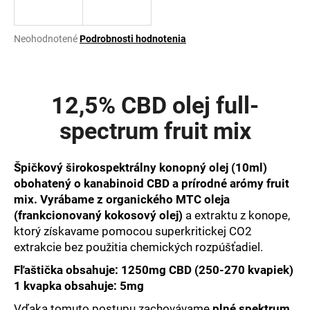
á
j
Priemerné
Neohodnotené
Podrobnosti hodnotenia
s
hodnotenie
produktu
ť
je
?
0,0
12,5% CBD olej full-
z
5
spectrum fruit mix
hviezdičiek.
HĽADAŤ
Špičkový širokospektrálny konopný olej (10ml)
obohatený o kanabinoid CBD a prírodné arómy fruit
mix. Vyrábame z organického MTC oleja
(frankcionovaný kokosový olej)
a extraktu z konope,
O
ktorý získavame pomocou superkritickej CO2
d
extrakcie bez použitia chemických rozpúšťadiel.
p
o
Fľaštička obsahuje:
1250mg CBD (250-270 kvapiek)
r
1 kvapka obsahuje: 5mg
ú
Vďaka tomuto postupu zachovávame
plné spektrum