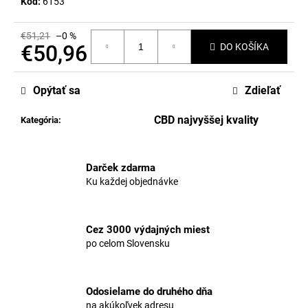
Kód:
6153
€51,21
–0 %
€50,96
DO KOŠÍKA
Jednotková
cena:
Opýtať sa
Zdieľať
CBD najvyššej kvality
Kategória
:
Darček zdarma
Ku každej objednávke
Cez 3000 výdajných miest
po celom Slovensku
Odosielame do druhého dňa
na akúkoľvek adresu