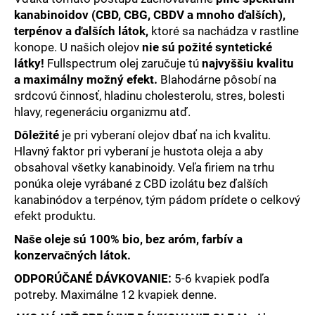
č
kanabinoidov (CBD, CBG, CBDV a mnoho ďalších),
a
terpénov a ďalších látok,
ktoré sa nachádza v rastline
m
konope. U našich olejov
nie sú požité syntetické
e
látky!
Fullspectrum olej zaručuje tú
najvyššiu kvalitu
a maximálny možný efekt.
Blahodárne pôsobí na
5%
srdcovú činnosť, hladinu cholesterolu, stres, bolesti
CBD
hlavy, regeneráciu organizmu atď.
OLEJ
FULL-
Dôležité
je pri vyberaní olejov dbať na ich kvalitu.
SPECTRUM
30ML
Hlavný faktor pri vyberaní je hustota oleja a aby
obsahoval všetky kanabinoidy. Veľa firiem na trhu
€51,31
Pôvodne:
ponúka oleje vyrábané z CBD izolátu bez ďalších
€51,57
kanabinódov a terpénov, tým pádom prídete o celkový
efekt produktu.
Naše oleje sú 100% bio, bez aróm, farbív a
konzervačných látok.
ODPORÚČANÉ DÁVKOVANIE:
5-6 kvapiek podľa
potreby. Maximálne 12 kvapiek denne.