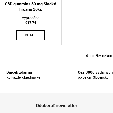
CBD gummies 30 mg Sladké
hrozno 30ks
Vyprodáno
€17,74
DETAIL
4
položiek celko
O
v
l
Darček zdarma
Cez 3000 výdajných
á
Ku každej objednávke
po celom Slovensku
d
a
c
i
e
Odoberať newsletter
p