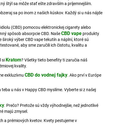
 AJURVÉDSKA HREJIVÁ
ný štýl sa môže stať ešte zdravším a príjemnejším.
bzeraj sa po inom z našich kúskov. Každý si u nás nájde
4
idiolu (CBD) pomocou elektronickej cigarety alebo
CBD vape
účinný spôsob absorpcie CBD. Naše
produkty
široký výber CBD vape tekutín a náplní, ktoré sú
estované, aby sme zaručili ich čistotu, kvalitu a
Kratom
l si
?
Všetky tieto benefity ti zaručia náš
miovej kvality.
CBD do vodnej fajky
me exkluzívnu
. Ako prví v Európe
 na teba u nás v Happy CBD myslíme. Vyberte si z našej
ky
. Prečo? Pretože sú vždy výhodnejšie, než jednotlivé
oré majú zmysel.
ých a prémiových kvetov. Kvety pestujeme v