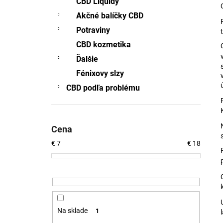
CBD Liquidy
CBD -FÉNIXOVE SLZY 2ML FULL-
SPECTRUM
Akčné balíčky CBD
€70,71
Potraviny
Pôvodne:
€76,92
CBD kozmetika
Ďalšie
Fénixovy slzy
CBD podľa problému
Cena
€
7
€
18
Na sklade
1