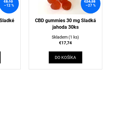
€8,10
€24,38
–12 %
–27 %
Sladké
CBD gummies 30 mg Sladká
jahoda 30ks
Skladem
(1 ks)
€17,74
DO KOŠÍKA