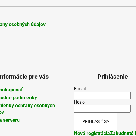
r
v
k
y
any osobných údajov
v
ý
p
i
s
u
Informácie pre vás
Prihlásenie
E-mail
nakupovať
odné podmienky
Heslo
ienky ochrany osobných
ov
 serveru
PRIHLÁSIŤ SA
Nová registrácia
Zabudnuté 