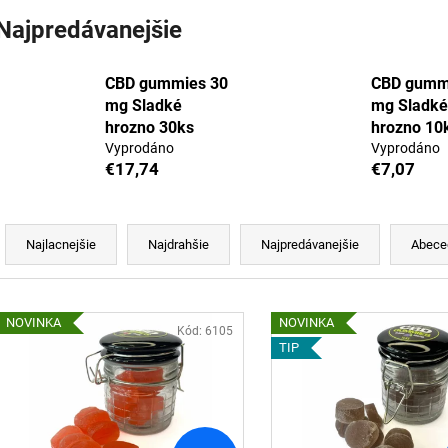
Najpredávanejšie
CBD gummies 30
CBD gumm
mg Sladké
mg Sladké
hrozno 30ks
hrozno 10
Vyprodáno
Vyprodáno
€17,74
€7,07
R
a
Najlacnejšie
Najdrahšie
Najpredávanejšie
Abece
d
e
V
n
NOVINKA
NOVINKA
ý
Kód:
6105
TIP
p
e
p
s
r
p