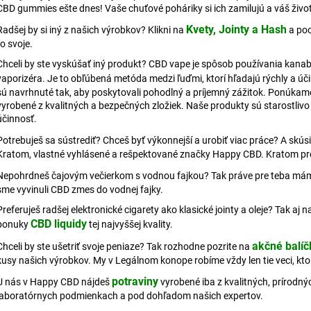
3% CBD BROAD-SPECTRUM PRE MALÉ
KONOPNÁ MASŤ
CBD gummies ešte dnes! Vaše chuťové poháriky si ich zamilujú a váš život
ZVIERATÁ
€15,37
Kvety, Jointy a Hash
Radšej by si iný z našich výrobkov? Klikni na
a poo
€17,74
Pôvodne:
€16,2
to svoje.
Pôvodne:
€17,83
Chceli by ste vyskúšať iný produkt? CBD vape je spôsob používania kanab
vaporizéra. Je to obľúbená metóda medzi ľuďmi, ktorí hľadajú rýchly a 
sú navrhnuté tak, aby poskytovali pohodlný a príjemný zážitok. Ponúkame 
vyrobené z kvalitných a bezpečných zložiek. Naše produkty sú starostlivo t
účinnosť.
Potrebuješ sa sústrediť? Chceš byť výkonnejší a urobiť viac práce? A skúsi
Kratom, vlastné vyhlásené a rešpektované značky Happy CBD. Kratom pré
Nepohrdneš čajovým večierkom s vodnou fajkou? Tak práve pre teba má
sme vyvinuli CBD zmes do vodnej fajky.
Preferuješ radšej elektronické cigarety ako klasické jointy a oleje? Tak aj
CBD liquidy
ponuky
tej najvyššej kvality.
akčné balíč
Chceli by ste ušetriť svoje peniaze? Tak rozhodne pozrite na
kusy našich výrobkov. My v Legálnom konope robíme vždy len tie veci, kt
potraviny
U nás v Happy CBD nájdeš
vyrobené iba z kvalitných, prírodn
laboratórnych podmienkach a pod dohľadom našich expertov.