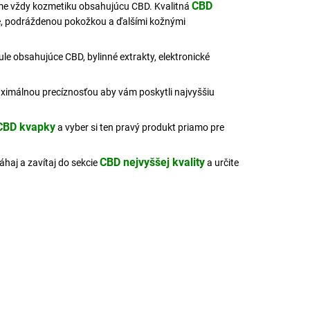
CBD
íme vždy kozmetiku obsahujúcu CBD. Kvalitná
né, podráždenou pokožkou a ďalšími kožnými
ule obsahujúce CBD, bylinné extrakty, elektronické
aximálnou precíznosťou aby vám poskytli najvyššiu
CBD kvapky
a vyber si ten pravý produkt priamo pre
CBD nejvyššej kvality
haj a zavítaj do sekcie
a určite