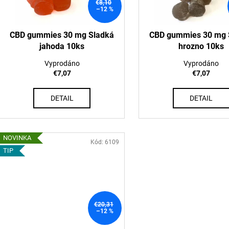
o
€8,10
r
–12 %
d
o
u
d
CBD gummies 30 mg Sladká
CBD gummies 30 mg 
k
jahoda 10ks
hrozno 10ks
u
t
k
Vyprodáno
Vyprodáno
o
t
€7,07
€7,07
v
o
DETAIL
DETAIL
v
NOVINKA
Kód:
6109
TIP
€20,31
–12 %