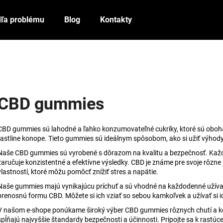
ľa problému
Blog
Kontakty
Čo potrebujete nájsť?
HĽADAŤ
CBD gummies
CBD gummies sú lahodné a ľahko konzumovateľné cukríky, ktoré sú obohat
Odporúčame
rastline konope. Tieto gummies sú ideálnym spôsobom, ako si užiť výhody
Naše CBD gummies sú vyrobené s dôrazom na kvalitu a bezpečnosť. Kaž
zaručuje konzistentné a efektívne výsledky. CBD je známe pre svoje rôzne
vlastností, ktoré môžu pomôcť znížiť stres a napätie.
Naše gummies majú vynikajúcu príchuť a sú vhodné na každodenné užívanie.
prenosnú formu CBD. Môžete si ich vziať so sebou kamkoľvek a užívať si 
V našom e-shope ponúkame široký výber CBD gummies rôznych chutí a kon
spĺňajú najvyššie štandardy bezpečnosti a účinnosti. Pripojte sa k rastú