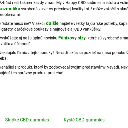
Vzhľad rieši takmer každý z nás. My v Happy CBD sadíme na istotu a vol
kozmetika
vyrobená z kvetov prémiovej kvality totiž môže zatočiť s ak
problémami.
ďalšie
Hľadáte niečo iné?
V sekcii
nájdete všetky fajčiarske potreby, kaps
cigarety, darčekové poukazy a najnovšie aj CBD vankúšiky.
Fénixovy slzy
Vyskúšajte aj našu úplnú novinku
, ktoré sú vyrobené s m
kvalitu a účinnosť.
Nezaujalo ťa nič z tejto ponuky? Nevadí, skús sa pozrieť na našu ponuku
teba.
Nenašiel si produkt, ktorý by zodpovedal tvojim predstavám? Nevadí. Nevá
nájdeš ten správny produkt pre teba!
Sladké CBD gummies
Kyslé CBD gummies