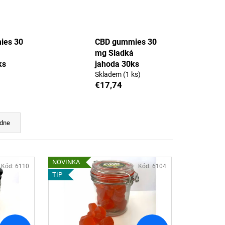
ies 30
CBD gummies 30
mg Sladká
ks
jahoda 30ks
Skladem
(1 ks)
€17,74
dne
NOVINKA
Kód:
6110
Kód:
6104
TIP