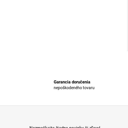
Garancia doručenia
nepoškodeného tovaru
Z
á
p
Nezmeškajte žiadne novinky či zľavy!