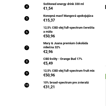
SoStoned energy drink 330 ml
€1,54
Konopná masť Mangová upokojujúca
€15,37
12,5% CBD olej full-spectrum čerešňa
a mäta
€50,96
Mary & Juana premium čokoláda
mliečna 32%
€2,96
CBD květy - Orange Bud 17%
€5,49
12,5% CBD olej full-spectrum fruit mix
€50,96
i
10% broad-spectrum pre zvieratá
€31,21
i