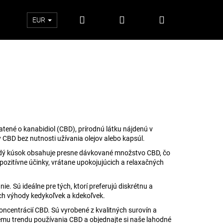
Hľadať
Prihlásenie
Nákupný
EUR
košík
ené o kanabidiol (CBD), prírodnú látku nájdenú v
 CBD bez nutnosti užívania olejov alebo kapsúl.
dý kúsok obsahuje presne dávkované množstvo CBD, čo
 pozitívne účinky, vrátane upokojujúcich a relaxačných
 Sú ideálne pre tých, ktorí preferujú diskrétnu a
ich výhody kedykoľvek a kdekoľvek.
Nasledujúce
centrácií CBD. Sú vyrobené z kvalitných surovín a
cemu trendu používania CBD a objednajte si naše lahodné