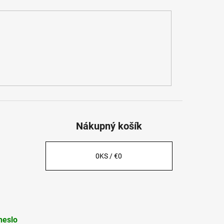
Nákupný košík
0
KS /
€0
heslo