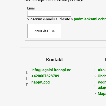
ä
t
Email
i
podmienkami ochr
Vložením e-mailu súhlasíte s
e
PRIHLÁSIŤ SA
Kontakt
info
@
legalni-konopi.cz
Ako 
+420607623709
Obch
happy_cbd
Podm
údaj
Mapa