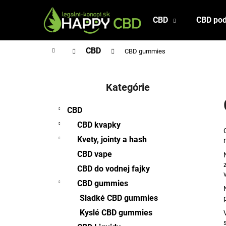
K
Prejsť
na
o
CBD
CBD pod
Späť
Späť
obsah
š
do
do
í
Domov
CBD
CBD gummies
obchodu
obchodu
k
B
o
Kategórie
Preskočiť
č
kategórie
n
CBD
ý
CBD kvapky
p
Kvety, jointy a hash
a
CBD vape
n
CBD do vodnej fajky
e
l
CBD gummies
Sladké CBD gummies
Kyslé CBD gummies