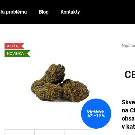
ľa problému
Blog
Kontakty
Čo potrebujete nájsť?
Prieme
Neoho
AKCIA
hodnot
NOVINKA
HĽADAŤ
produk
je
0,0
CB
z
5
Odporúčame
hviezdi
Skve
na C
OD €6,06
AŽ –12 %
obsa
v ka