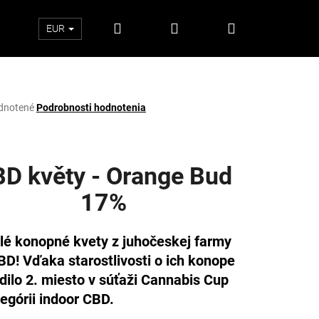
Hľadať
Prihlásenie
Nákupný
EUR
košík
rné
dnotené
Podrobnosti hodnotenia
enie
tu
D květy - Orange Bud
17%
čiek.
lé konopné kvety z juhočeskej farmy
BD! Vďaka starostlivosti o ich konope
dilo 2. miesto v súťaži Cannabis Cup
Nasledujúce
tegórii indoor CBD.