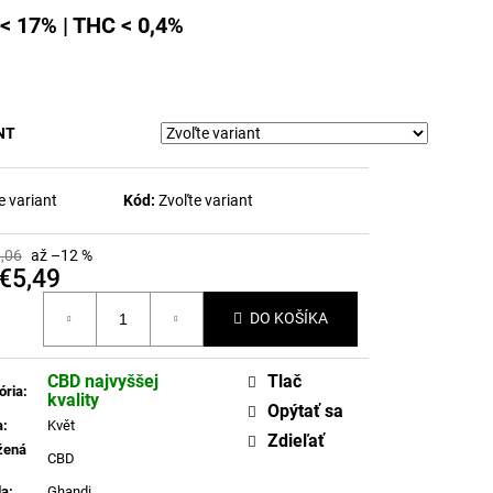
< 17% | THC < 0,4%
NT
e variant
Kód:
Zvoľte variant
,06
až –12 %
€5,49
otková
DO KOŠÍKA
CBD najvyššej
Tlač
ória
:
kvality
Opýtať sa
a
:
Květ
Zdieľať
žená
CBD
da
:
Ghandi