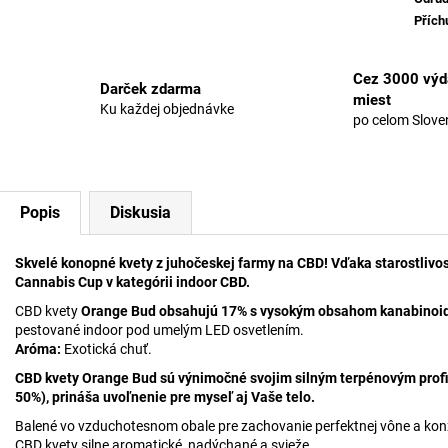
Přích
Cez 3000 výd
Darček zdarma
miest
Ku každej objednávke
po celom Slove
Popis
Diskusia
Skvelé konopné kvety z juhočeskej farmy na CBD! Vďaka starostlivost
Cannabis Cup v kategórii indoor CBD.
CBD kvety
Orange Bud obsahujú 17% s vysokým obsahom kanabinoid
pestované indoor pod umelým LED osvetlením.
Aróma:
Exotická chuť.
CBD kvety Orange Bud sú výnimočné svojim silným terpénovým profil
50%), prináša uvoľnenie pre myseľ aj Vaše telo.
Balené vo vzduchotesnom obale pre zachovanie perfektnej vône a ko
CBD kvety silne aromatické, nadýchané a svieže.