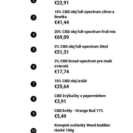
€22,91
10% CBD olej full-spectrum citron a
limetka
€41,44
20% CBD olej full-spectrum fruit mix
€69,09
5% CBD olej full-spectrum 30ml
€51,31
3% CBD broad-spectrum pre malé
zvieratá
€17,74
10% CBD olej izolát
€25,64
CBD žvýkačky s pepermintem
€3,91
CBD květy - Orange Bud 17%
€5,49
Konopné sušienky Weed buddies
Horké 100g