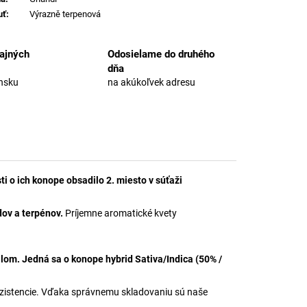
uť
:
Výrazně terpenová
ajných
Odosielame do druhého
dňa
nsku
na akúkoľvek adresu
i o ich konope obsadilo 2. miesto v súťaži
ov a terpénov.
Príjemne aromatické kvety
om. Jedná sa o konope hybrid Sativa/Indica (50% /
nzistencie. Vďaka správnemu skladovaniu sú naše