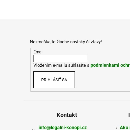
Z
á
p
Nezmeškajte žiadne novinky či zľavy!
ä
t
Email
i
podmienkami ochr
Vložením e-mailu súhlasíte s
e
PRIHLÁSIŤ SA
Kontakt
info
@
legalni-konopi.cz
Ako 