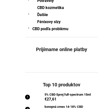
Potraviny
5% CBD SPREJ FULL-SPECTRUM 15ML
CBD kozmetika
€27,61
Pôvodne:
€27,75
Ďalšie
Fénixovy slzy
CBD podľa problému
Prijímame online platby
Top 10 produktov
5% CBD Sprej full-spectrum 15ml
€27,61
konopná zmes 14-18% CBD