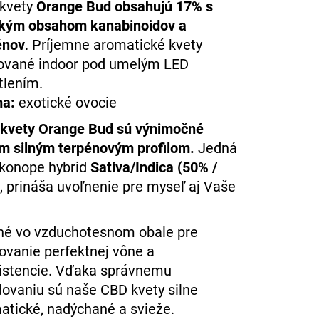
FULL-SPECTRUM
kvety
Orange Bud
obsahujú 17% s
TKA
kým obsahom kanabinoidov a
énov
. Príjemne aromatické kvety
5
ované indoor pod umelým LED
tlením.
a:
exotické ovocie
kvety Orange Bud sú výnimočné
im silným terpénovým profilom.
Jedná
 konope hybrid
Sativa/Indica (50% /
, prináša uvoľnenie pre myseľ aj Vaše
né vo vzduchotesnom obale pre
ovanie perfektnej vône a
istencie. Vďaka správnemu
dovaniu sú naše CBD kvety silne
atické, nadýchané a svieže.