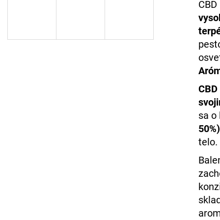
KONOPNÁ ZMES 14-18% CBD
10% CBD OLEJ 
CBD 
CITRON A LIME
€22,91
vyso
€41,44
terp
Pôvodne:
€41,6
pest
osve
Aróm
CBD 
svoj
sa o
50%)
telo.
Bale
zach
konz
skla
arom