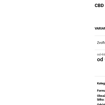
CBD 
VARIA
Zvoľt
od €6
od
Jedn
cena:
Kateg
Form
Obsa
látka
:
Odrů