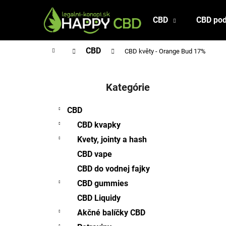
K
Prejsť
na
o
CBD
CBD pod
Späť
Späť
obsah
š
do
do
í
Domov
CBD
CBD květy - Orange Bud 17%
obchodu
obchodu
k
B
o
Kategórie
Preskočiť
č
kategórie
n
CBD
ý
CBD kvapky
p
Kvety, jointy a hash
a
CBD vape
n
CBD do vodnej fajky
e
l
CBD gummies
CBD Liquidy
Akčné balíčky CBD