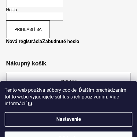
Heslo
PRIHLÁSIŤ SA
Nová registrácia
Zabudnuté heslo
Nákupný košík
0
KS /
€0
Tento web používa súbory cookie. Ďalším prechádzaním
tohto webu vyjadrujete súhlas s ich používaním. Viac
informácií
tu
.
Nastavenie
Vytvoril Shoptet