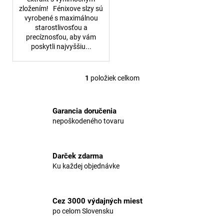
č
zložením! Fénixove slzy sú
a
vyrobené s maximálnou
m
starostlivosťou a
e
precíznosťou, aby vám
poskytli najvyššiu...
CIGARETOVÉ
FILTY
1
položiek celkom
RAW
O
v
€0,59
Pôvodne:
l
€0,61
Garancia doručenia
á
nepoškodeného tovaru
d
a
c
Darček zdarma
i
Ku každej objednávke
e
p
r
Cez 3000 výdajných miest
v
po celom Slovensku
k