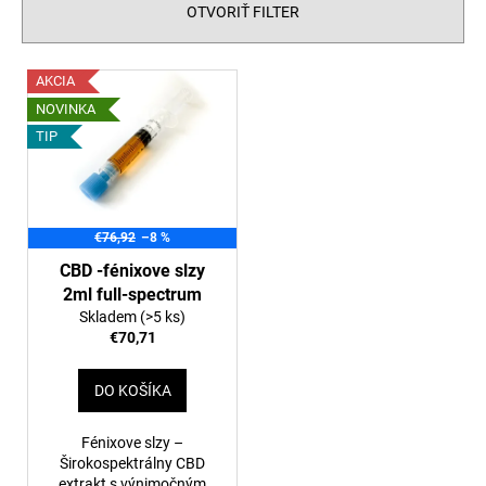
n
OTVORIŤ FILTER
á
i
j
e
V
s
AKCIA
p
ý
ť
NOVINKA
r
p
?
TIP
o
i
d
s
u
p
k
€76,92
–8 %
r
HĽADAŤ
t
o
CBD -fénixove slzy
o
2ml full-spectrum
d
v
Skladem
(>5 ks)
u
€70,71
O
k
d
t
p
DO KOŠÍKA
o
o
r
v
Fénixove slzy –
ú
Širokospektrálny CBD
extrakt s výnimočným