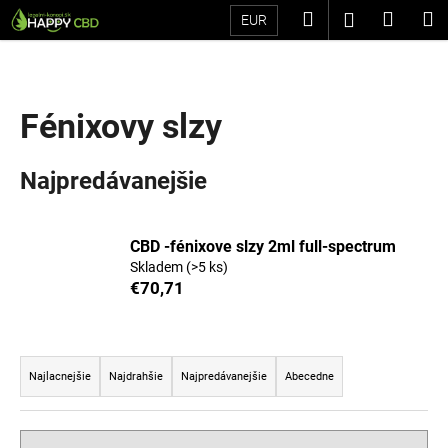
K
Prejsť
Hľadať
Náku
M
Prihláseni
EUR
na
o
Späť
Späť
obsah
košík
š
í
Č
k
Fénixovy slzy
o
p
Najpredávanejšie
o
t
r
CBD -fénixove slzy 2ml full-spectrum
e
Skladem
(>5 ks)
b
€70,71
u
j
R
e
a
Najlacnejšie
Najdrahšie
Najpredávanejšie
Abecedne
t
d
e
e
n