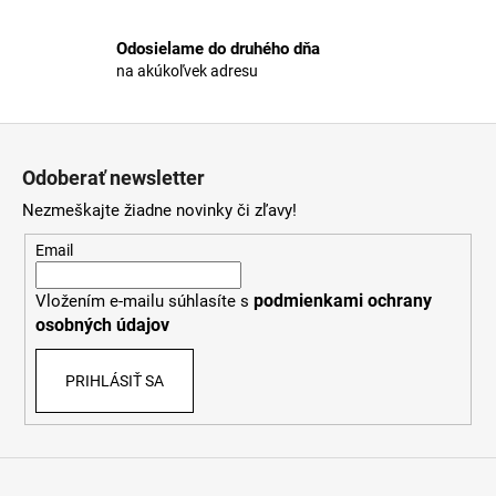
y
v
Odosielame do druhého dňa
ý
na akúkoľvek adresu
p
i
s
Z
u
á
Odoberať newsletter
p
Nezmeškajte žiadne novinky či zľavy!
ä
t
Email
i
podmienkami ochrany
Vložením e-mailu súhlasíte s
e
osobných údajov
PRIHLÁSIŤ SA