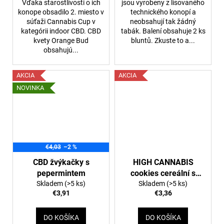
Vďaka starostlivosti o ich
jsou vyrobeny z lisovaného
konope obsadilo 2. miesto v
technického konopí a
súťaži Cannabis Cup v
neobsahují tak žádný
kategórii indoor CBD. CBD
tabák. Balení obsahuje 2 ks
kvety Orange Bud
bluntů. Zkuste to a...
obsahujú...
AKCIA
AKCIA
NOVINKA
€4,03
–2 %
CBD žvýkačky s
HIGH CANNABIS
pepermintem
cookies cereální s
Skladem
(>5 ks)
Skladem
CBD 100 G
(>5 ks)
€3,91
€3,36
DO KOŠÍKA
DO KOŠÍKA