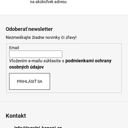
na akúkoľvek adresu
u
Z
á
Odoberať newsletter
p
Nezmeškajte žiadne novinky či zľavy!
ä
t
Email
i
podmienkami ochrany
Vložením e-mailu súhlasíte s
e
osobných údajov
PRIHLÁSIŤ SA
Kontakt