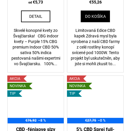
€5,73
€55,26
od
DETAIL
DO KOŠÍKA
Skvelé konopné kvety zo
Limitovaná Edice CBD
Švajčiarska! CBG indoor
kapek Zdravá mysl byla
kvety – Purple 15% CBG
vyrobena z naší CBD farmy
premium Indoor CBD 50%
z celé rostliny konopí
sativa 50% indica
svícené pod 1000W. Tento
pestovaná našimi expertmi
projekt byl uskutečněn, aby
vo Švajčiarsku. 100%...
jste si mohli zkusit to...
AKCIA
AKCIA
NOVINKA
NOVINKA
TIP
TIP
€76,92
–8 %
€27,75
–0 %
CBD -fénixove slzy
5% CBD Sprej full-