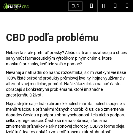
K
Prejsť
Hľadať
Náku
M
Prihláseni
EUR
na
o
Späť
Späť
obsah
košík
š
í
Č
k
CBD podľa problému
o
p
Nebaví ťa stále prehĺtať prášky? Alebo už ti ani nezaberajú a chceš
o
sa vyhnúť farmaceutickým výrobkom plným chémie, ktoré
t
maskujú príznaky, keď telo volá o pomoc?
r
Neváhaj a nahliadni do nášho rozcestníka, s čím všetkým vie naše
e
100% čisté prírodné produkty prémiovej kvality, hojne využívané v
alternatívnej medicíne, pomôcť. Naši zákazníci sa na náš často
b
obracajú s konkrétnymi problémami, ktoré im značne
u
znepríjemňujú život.
j
Najčastejšie sa jedná o chronické bolesti chrbta, bolesti spojené s
e
menštruáciou a príznakmi rôznych chorôb, či už ide o zmiernenie
dopadov Covidu a podporu obranyschopnosti tela alebo podporu
t
celkovej regenerácie. Často sa na nás obracajú ľudia na
e
zmiernenie príznakov Parkinsonovej choroby. CBD vo forme oleja,
n
izolátu či kvetov dokážu zmierniť trasenie rúk, stuhnutosť