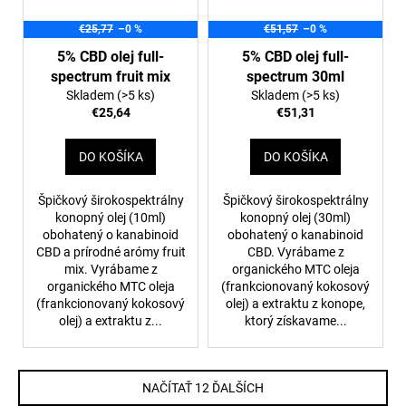
€25,77
–0 %
€51,57
–0 %
5% CBD olej full-
5% CBD olej full-
spectrum fruit mix
spectrum 30ml
Skladem
(>5 ks)
Skladem
(>5 ks)
€25,64
€51,31
DO KOŠÍKA
DO KOŠÍKA
Špičkový širokospektrálny
Špičkový širokospektrálny
konopný olej (10ml)
konopný olej (30ml)
obohatený o kanabinoid
obohatený o kanabinoid
CBD a prírodné arómy fruit
CBD. Vyrábame z
mix. Vyrábame z
organického MTC oleja
organického MTC oleja
(frankcionovaný kokosový
(frankcionovaný kokosový
olej) a extraktu z konope,
olej) a extraktu z...
ktorý získavame...
NAČÍTAŤ 12 ĎALŠÍCH