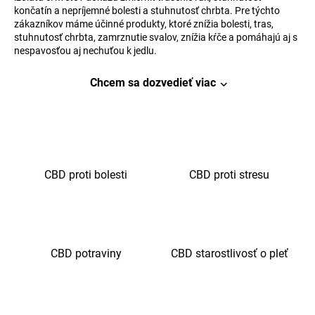
končatín a nepríjemné bolesti a stuhnutosť chrbta. Pre týchto
á
zákazníkov máme účinné produkty, ktoré znížia bolesti, tras,
j
stuhnutosť chrbta, zamrznutie svalov, znížia kŕče a pomáhajú aj s
nespavosťou aj nechuťou k jedlu.
s
ť
Chcem sa dozvedieť viac
?
HĽADAŤ
CBD proti bolesti
CBD proti stresu
O
d
CBD potraviny
CBD starostlivosť o pleť
p
o
r
ú