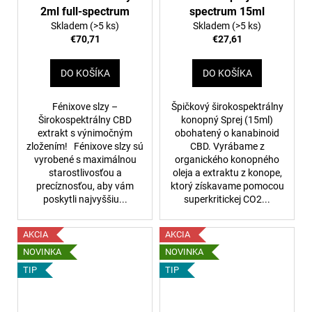
2ml full-spectrum
spectrum 15ml
Skladem
(>5 ks)
Skladem
(>5 ks)
€70,71
€27,61
DO KOŠÍKA
DO KOŠÍKA
Fénixove slzy –
Špičkový širokospektrálny
Širokospektrálny CBD
konopný Sprej (15ml)
extrakt s výnimočným
obohatený o kanabinoid
zložením! Fénixove slzy sú
CBD. Vyrábame z
vyrobené s maximálnou
organického konopného
starostlivosťou a
oleja a extraktu z konope,
precíznosťou, aby vám
ktorý získavame pomocou
poskytli najvyššiu...
superkritickej CO2...
AKCIA
AKCIA
NOVINKA
NOVINKA
TIP
TIP