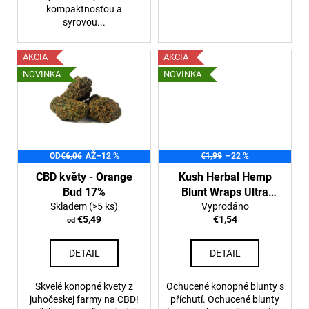
kompaktnosťou a
syrovou...
AKCIA
AKCIA
NOVINKA
NOVINKA
OD
€6,06
AŽ
–12 %
€1,99
–22 %
CBD květy - Orange
Kush Herbal Hemp
Bud 17%
Blunt Wraps Ultra
Skladem
(>5 ks)
Vyprodáno
Purple
€5,49
€1,54
od
DETAIL
DETAIL
Skvelé konopné kvety z
Ochucené konopné blunty s
juhočeskej farmy na CBD!
příchutí. Ochucené blunty