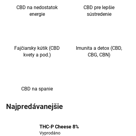
č
a
CBD na nedostatok
CBD pre lepšie
m
energie
sústredenie
e
CBD
KVĚTY
Fajčiarsky kútik (CBD
Imunita a detox (CBD,
-
ORANGE
kvety a pod.)
CBG, CBN)
BUD
17%
€5,49
Pôvodne:
€6,06
CBD na spanie
Najpredávanejšie
THC-P Cheese 8%
Vyprodáno