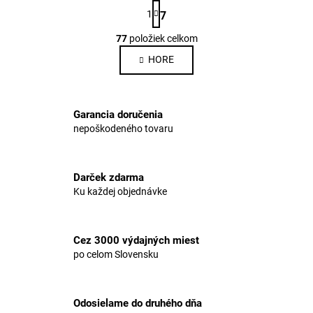
S
1
7
t
O
r
77
položiek celkom
v
á
n
l
HORE
k
á
o
d
v
a
a
Garancia doručenia
c
n
nepoškodeného tovaru
i
i
e
e
p
Darček zdarma
r
Ku každej objednávke
v
k
y
Cez 3000 výdajných miest
v
po celom Slovensku
ý
p
i
Odosielame do druhého dňa
s