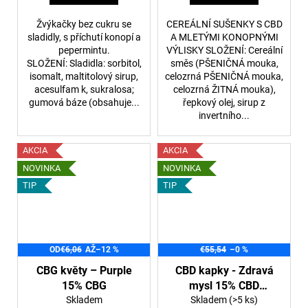
Žvýkačky bez cukru se
CEREÁLNÍ SUŠENKY S CBD
sladidly, s příchutí konopí a
A MLETÝMI KONOPNÝMI
pepermintu.
VÝLISKY SLOŽENÍ: Cereální
SLOŽENÍ: Sladidla: sorbitol,
směs (PŠENIČNÁ mouka,
isomalt, maltitolový sirup,
celozrná PŠENIČNÁ mouka,
acesulfam k, sukralosa;
celozrná ŽITNÁ mouka),
gumová báze (obsahuje...
řepkový olej, sirup z
invertního...
AKCIA
AKCIA
NOVINKA
NOVINKA
TIP
TIP
OD
€6,06
AŽ
–12 %
€55,54
–0 %
CBG květy – Purple
CBD kapky - Zdravá
15% CBG
mysl 15% CBD
Skladem
LIMITED EDITION
Skladem
(>5 ks)