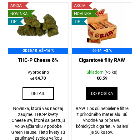
e
V
AKCIA
AKCIA
p
ý
NOVINKA
NOVINKA
r
p
TIP
TIP
o
i
d
s
u
p
k
OD
€5,10
AŽ
–16 %
€0,61
–3 %
r
t
o
THC-P Cheese 8%
Cigaretové filty RAW
o
d
Vyprodáno
Skladom
(>5 ks)
v
u
€4,70
€0,59
od
k
t
DETAIL
DO KOŠÍKA
o
v
Novinka, ktorá vás naozaj
RAW Tips sú nebielené filtre
zaujme. THC-P kvety
z prírodného materiálu. Sú
Cheese 8%, ktoré sa pestujú
vhodné na prípravu
vo Švajčiarsku v podobe
kónických cigariet. V balení
Green Hause. Tieto kvety sú
je 50 kusov.
zaujímavé svojou veľkou