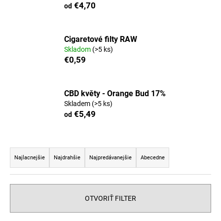
€4,70
od
Cigaretové filty RAW
Skladom
(>5 ks)
€0,59
CBD květy - Orange Bud 17%
Skladem
(>5 ks)
€5,49
od
R
a
Najlacnejšie
Najdrahšie
Najpredávanejšie
Abecedne
d
e
n
OTVORIŤ FILTER
i