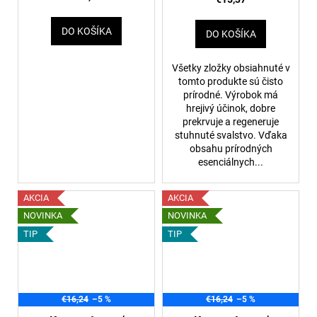
DO KOŠÍKA
DO KOŠÍKA
Všetky zložky obsiahnuté v
tomto produkte sú čisto
prírodné. Výrobok má
hrejivý účinok, dobre
prekrvuje a regeneruje
stuhnuté svalstvo. Vďaka
obsahu prírodných
esenciálnych...
AKCIA
AKCIA
NOVINKA
NOVINKA
TIP
TIP
€16,24
–5 %
€16,24
–5 %