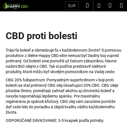
K
Prejsť
Hľadať
Náku
M
Prihláseni
EUR
na
o
Späť
Späť
obsah
košík
š
í
Č
k
CBD proti bolesti
o
p
Trápi ťa bolesť a obmedzuje ťa v každodennom živote? S pomocou
o
produktov z dielne Happy CBD ešte nemusí byť žiadny boj vopred
t
prehraný. Od bolesti sme pomohli už tisícom zákazníkov, hlavne
našimi BIO olejmi z CBD. Tak si poďme predstaviť niektoré
r
produkty, ktoré môžu byť skvelým pomocníkom na Vašej ceste.
e
CBG 20% fullspectrum: Pomyselným superhrdinom v boji proti
b
bolesti sa stal prémiový CBG olej obsahujúci 20% CBG. CBG oleje
u
pôsobia tlmivo, pomáhajú zahnať akútnu aj chronickú bolesť a
j
navyše napomáhajú lepšiemu spánku. Pre maximálnu
regeneráciu je spánok kľúčový. CBG olej vám zaručene pomôže
e
dať vaše telo do poriadku a zlepší kvalitu vášho každodenného
t
života.
e
ODPORÚČANÉ DÁVKOVANIE: 3-5 kvapiek podľa potreby.
n