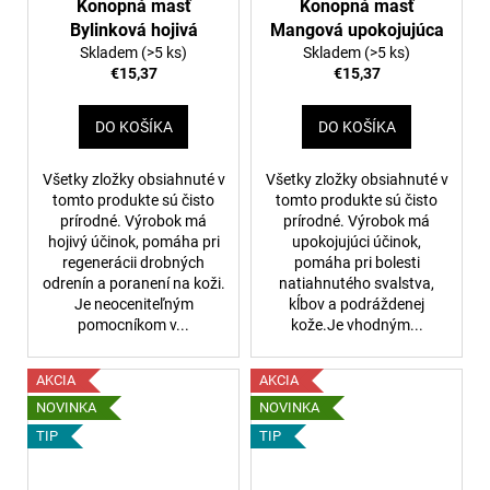
Konopná masť
Konopná masť
Bylinková hojivá
Mangová upokojujúca
Skladem
(>5 ks)
Skladem
(>5 ks)
€15,37
€15,37
DO KOŠÍKA
DO KOŠÍKA
Všetky zložky obsiahnuté v
Všetky zložky obsiahnuté v
tomto produkte sú čisto
tomto produkte sú čisto
prírodné. Výrobok má
prírodné. Výrobok má
hojivý účinok, pomáha pri
upokojujúci účinok,
regenerácii drobných
pomáha pri bolesti
odrenín a poranení na koži.
natiahnutého svalstva,
Je neoceniteľným
kĺbov a podráždenej
pomocníkom v...
kože.Je vhodným...
AKCIA
AKCIA
NOVINKA
NOVINKA
TIP
TIP