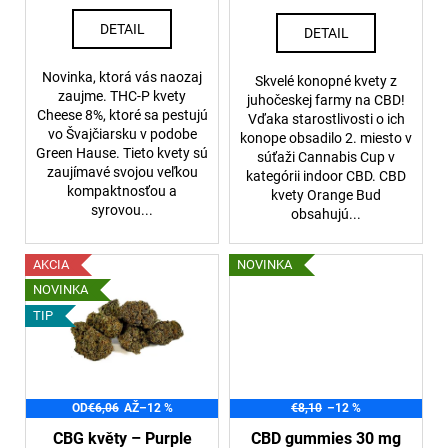
k
t
DETAIL
DETAIL
o
v
Novinka, ktorá vás naozaj
Skvelé konopné kvety z
zaujme. THC-P kvety
juhočeskej farmy na CBD!
Cheese 8%, ktoré sa pestujú
Vďaka starostlivosti o ich
vo Švajčiarsku v podobe
konope obsadilo 2. miesto v
Green Hause. Tieto kvety sú
súťaži Cannabis Cup v
zaujímavé svojou veľkou
kategórii indoor CBD. CBD
kompaktnosťou a
kvety Orange Bud
syrovou...
obsahujú...
AKCIA
NOVINKA
NOVINKA
TIP
OD
€6,06
AŽ
–12 %
€8,10
–12 %
CBG květy – Purple
CBD gummies 30 mg