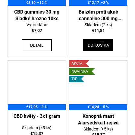
€8,10
–12 %
€12,17
–2 %
CBD gummies 30 mg
Balzám proti akné
Sladké hrozno 10ks
cannaline 300 mg
Vyprodáno
Skladem
CBD
(2 ks)
€7,07
€11,81
DETAIL
DO KOŠÍKA
AKCIA
NOVINKA
TIP
€17,05
–9 %
€16,24
–5 %
CBD květy - 3x1 gram
Konopná masť
Ajurvédska hrejivá
Skladem
(>5 ks)
Skladem
(>5 ks)
€15,37
€15,37