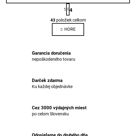
S
1
4
t
O
r
43
položiek celkom
v
á
n
l
HORE
k
á
o
d
v
a
a
Garancia doručenia
c
n
nepoškodeného tovaru
i
i
e
e
p
Darček zdarma
r
Ku každej objednávke
v
k
y
Cez 3000 výdajných miest
v
po celom Slovensku
ý
p
i
Odosielame do druhého dňa