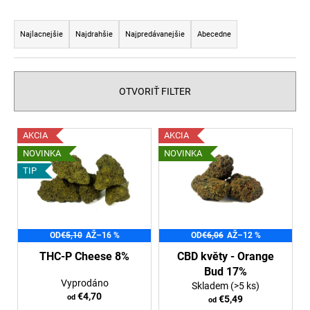
č
a
R
m
a
Najlacnejšie
Najdrahšie
Najpredávanejšie
Abecedne
e
d
e
n
HORKÁ
OTVORIŤ FILTER
ČOKOLÁDA
i
S
CBD
e
V
100MG
AKCIA
AKCIA
p
CBD
ý
NOVINKA
NOVINKA
(80G)
r
p
TIP
€3,36
o
i
d
s
u
p
k
OD
€5,10
AŽ
–16 %
OD
€6,06
AŽ
–12 %
r
t
o
THC-P Cheese 8%
CBD květy - Orange
o
Bud 17%
d
Vyprodáno
v
Skladem
(>5 ks)
u
€4,70
od
€5,49
od