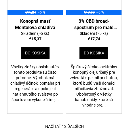
€16,24
–5 %
€17,83
–0 %
Konopná masť
3% CBD broad-
Mentolová chladivá
spectrum pre malé
Skladem
(>5 ks)
Skladem
zvieratá
(>5 ks)
€15,37
€17,74
DO KOŠÍKA
DO KOŠÍKA
Všetky zložky obsiahnuté v
Špičkový širokospektrálny
tomto produkte sú čisto
konopný olej určený pre
prírodné. Výrobok má
zvieratá s pet oil príchuťou,
chladivý účinok, pomáha pri
ktorú budú Vaši domáci
regenerácii a upokojení
miláčikovia zbožňovať.
natiahnutého svalstva po
Obohatený o všetky
športovom výkone či inej...
kanabionidy, ktoré sú
vhodné pre...
NAČÍTAŤ 12 ĎALŠÍCH