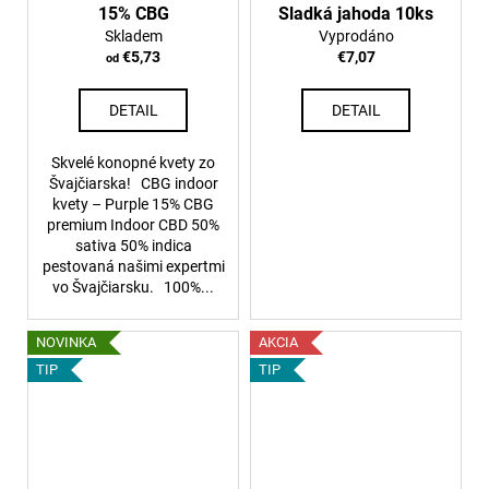
15% CBG
Sladká jahoda 10ks
Skladem
Vyprodáno
€5,73
€7,07
od
DETAIL
DETAIL
Skvelé konopné kvety zo
Švajčiarska! CBG indoor
kvety – Purple 15% CBG
premium Indoor CBD 50%
sativa 50% indica
pestovaná našimi expertmi
vo Švajčiarsku. 100%...
NOVINKA
AKCIA
TIP
TIP