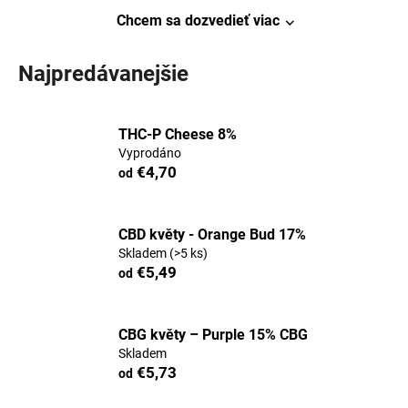
á
Chcem sa dozvedieť viac
j
s
Najpredávanejšie
ť
?
THC-P Cheese 8%
Vyprodáno
€4,70
od
HĽADAŤ
CBD květy - Orange Bud 17%
Skladem
(>5 ks)
€5,49
od
O
d
p
CBG květy – Purple 15% CBG
o
Skladem
r
€5,73
od
ú