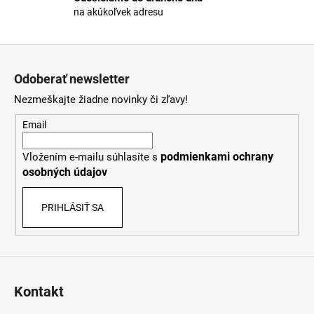
s
na akúkoľvek adresu
u
Z
á
Odoberať newsletter
p
Nezmeškajte žiadne novinky či zľavy!
ä
t
Email
i
podmienkami ochrany
Vložením e-mailu súhlasíte s
e
osobných údajov
PRIHLÁSIŤ SA
Kontakt