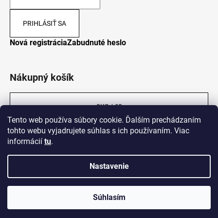
PRIHLÁSIŤ SA
Nová registrácia
Zabudnuté heslo
Nákupný košík
0
KS /
€0
Tento web používa súbory cookie. Ďalším prechádzaním
tohto webu vyjadrujete súhlas s ich používaním. Viac
informácií
tu
.
Nastavenie
Vytvoril Shoptet
Súhlasím
Copyright 2026
Legalni-konopi.sk
. Všetky práva vyhradené.