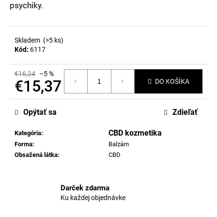
č
psychiky.
a
m
e
Skladem
(>5 ks)
Kód:
6117
MARY
&
€16,24
–5 %
JUANA
€15,37
DO KOŠÍKA
PREMIUM
ČOKOLÁDA
Jednotková
MLIEČNA
cena:
32%
Opýtať sa
Zdieľať
€2,96
CBD kozmetika
Kategória
:
Forma
:
Balzám
Obsažená látka
:
CBD
Darček zdarma
Ku každej objednávke