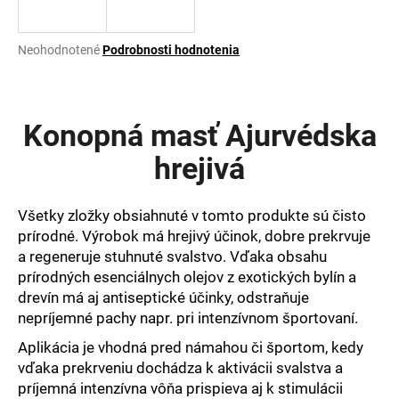
á
j
Priemerné
Neohodnotené
Podrobnosti hodnotenia
s
hodnotenie
produktu
ť
je
?
0,0
Konopná masť Ajurvédska
z
5
hrejivá
hviezdičiek.
HĽADAŤ
Všetky zložky obsiahnuté v tomto produkte sú čisto
prírodné. Výrobok má hrejivý účinok, dobre prekrvuje
a regeneruje stuhnuté svalstvo. Vďaka obsahu
prírodných esenciálnych olejov z exotických bylín a
O
drevín má aj antiseptické účinky, odstraňuje
d
nepríjemné pachy napr. pri intenzívnom športovaní.
p
o
Aplikácia je vhodná pred námahou či športom, kedy
r
vďaka prekrveniu dochádza k aktivácii svalstva a
ú
príjemná intenzívna vôňa prispieva aj k stimulácii