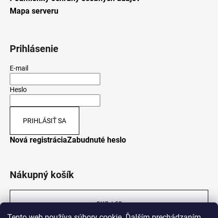
Mapa serveru
Prihlásenie
E-mail
Heslo
PRIHLÁSIŤ SA
Nová registrácia
Zabudnuté heslo
Nákupný košík
0
KS /
€0
Tento web používa súbory cookie. Ďalším prechádzaním