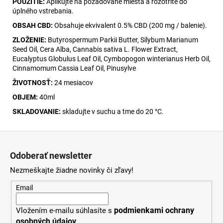
POUŽITIE:
Aplikujte na požadované miesta a rozotrite do
úplného vstrebania.
OBSAH CBD:
Obsahuje ekvivalent 0.5% CBD (200 mg / balenie).
ZLOŽENIE:
Butyrospermum Parkii Butter, Silybum Marianum
Seed Oil, Cera Alba, Cannabis sativa L. Flower Extract,
Eucalyptus Globulus Leaf Oil, Cymbopogon winterianus Herb Oil,
Cinnamomum Cassia Leaf Oil, Pinusylve
ŽIVOTNOSŤ:
24 mesiacov
OBJEM:
40ml
SKLADOVANIE:
skladujte v suchu a tme do 20 °C.
Z
á
Odoberať newsletter
p
Nezmeškajte žiadne novinky či zľavy!
ä
t
Email
i
podmienkami ochrany
Vložením e-mailu súhlasíte s
e
osobných údajov