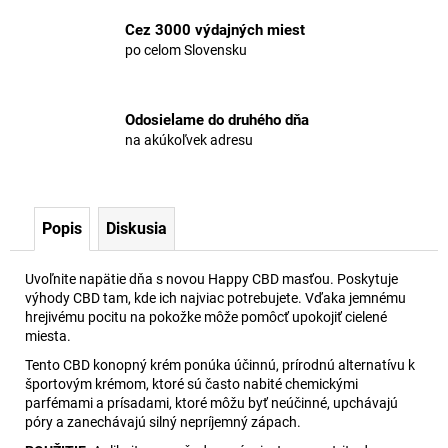
Cez 3000 výdajných miest
po celom Slovensku
Odosielame do druhého dňa
na akúkoľvek adresu
Popis
Diskusia
Uvoľnite napätie dňa s novou Happy CBD masťou. Poskytuje
výhody CBD tam, kde ich najviac potrebujete. Vďaka jemnému
hrejivému pocitu na pokožke môže pomôcť upokojiť cielené
miesta.
Tento CBD konopný krém ponúka účinnú, prírodnú alternatívu k
športovým krémom, ktoré sú často nabité chemickými
parfémami a prísadami, ktoré môžu byť neúčinné, upchávajú
póry a zanechávajú silný nepríjemný zápach.