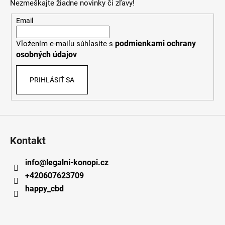
Nezmeškajte žiadne novinky či zľavy!
ä
t
Email
i
podmienkami ochrany
Vložením e-mailu súhlasíte s
e
osobných údajov
PRIHLÁSIŤ SA
Kontakt
info
@
legalni-konopi.cz
+420607623709
happy_cbd