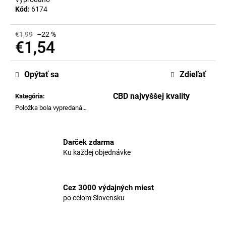
č
Kód:
6174
a
m
e
€1,99
–22 %
€1,54
Jednotková
CBD
cena:
KVĚTY
Opýtať sa
Zdieľať
-
ORANGE
CBD najvyššej kvality
Kategória
:
BUD
17%
Položka bola vypredaná…
€5,49
Pôvodne:
€6,06
Darček zdarma
Ku každej objednávke
Cez 3000 výdajných miest
po celom Slovensku