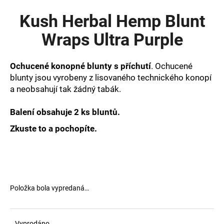
je
á
0,0
Kush Herbal Hemp Blunt
z
j
5
Wraps Ultra Purple
s
hviezdičiek.
ť
?
Ochucené konopné blunty s příchutí
. Ochucené
blunty jsou vyrobeny z lisovaného technického konopí
a neobsahují tak žádný tabák.
Balení obsahuje 2 ks bluntů.
HĽADAŤ
Zkuste to a pochopíte.
O
d
p
Položka bola vypredaná…
o
r
ú
Vyprodáno