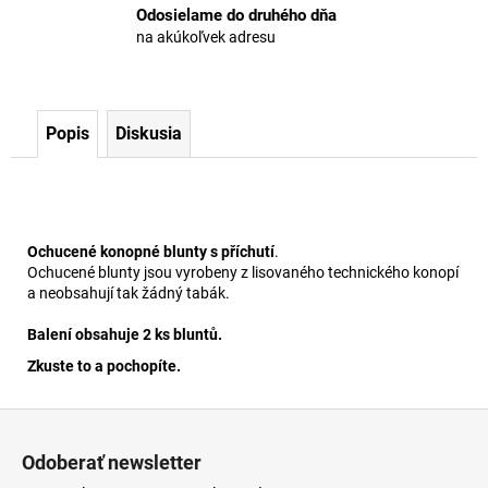
Odosielame do druhého dňa
na akúkoľvek adresu
Popis
Diskusia
Ochucené konopné blunty s příchutí
.
Ochucené blunty jsou vyrobeny z lisovaného technického konopí
a neobsahují tak žádný tabák.
Balení obsahuje 2 ks bluntů.
Zkuste to a pochopíte.
Z
á
Odoberať newsletter
p