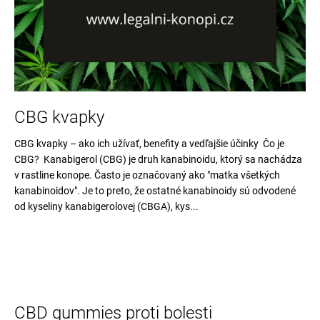
v
á
j
s
ť
?
CBG kvapky
CBG kvapky – ako ich užívať, benefity a vedľajšie účinky Čo je
CBG? Kanabigerol (CBG) je druh kanabinoidu, ktorý sa nachádza
HĽADAŤ
v rastline konope. Často je označovaný ako "matka všetkých
kanabinoidov". Je to preto, že ostatné kanabinoidy sú odvodené
od kyseliny kanabigerolovej (CBGA), kys...
O
d
p
o
r
ú
CBD gummies proti bolesti