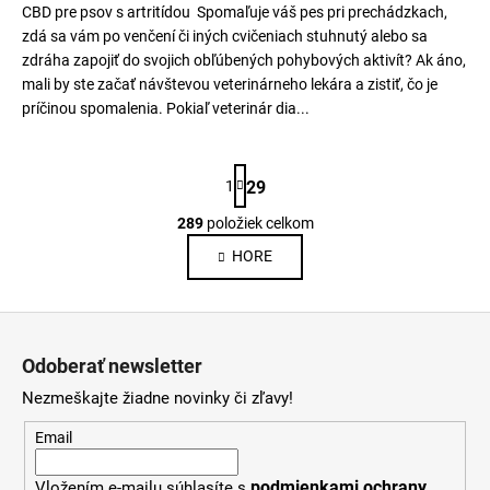
CBD pre psov s artritídou Spomaľuje váš pes pri prechádzkach,
zdá sa vám po venčení či iných cvičeniach stuhnutý alebo sa
zdráha zapojiť do svojich obľúbených pohybových aktivít? Ak áno,
mali by ste začať návštevou veterinárneho lekára a zistiť, čo je
príčinou spomalenia. Pokiaľ veterinár dia...
S
1
29
t
r
289
položiek celkom
O
á
v
n
HORE
k
l
o
á
v
Z
d
a
á
a
n
Odoberať newsletter
c
p
i
i
Nezmeškajte žiadne novinky či zľavy!
e
ä
e
t
Email
p
i
r
podmienkami ochrany
Vložením e-mailu súhlasíte s