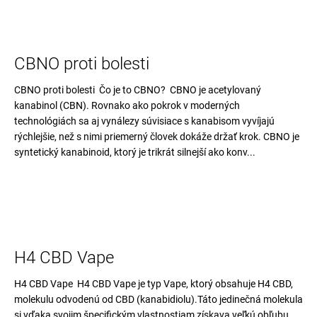
CBNO proti bolesti
CBNO proti bolesti Čo je to CBNO? CBNO je acetylovaný
kanabinol (CBN). Rovnako ako pokrok v moderných
technológiách sa aj vynálezy súvisiace s kanabisom vyvíjajú
rýchlejšie, než s nimi priemerný človek dokáže držať krok. CBNO je
syntetický kanabinoid, ktorý je trikrát silnejší ako konv...
H4 CBD Vape
H4 CBD Vape H4 CBD Vape je typ Vape, ktorý obsahuje H4 CBD,
molekulu odvodenú od CBD (kanabidiolu).Táto jedinečná molekula
si vďaka svojim špecifickým vlastnostiam získava veľkú obľubu