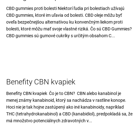
č
a
CBD gummies proti bolesti Niektorí ľudia pri bolestiach užívajú
m
CBD gummies, ktoré im uľavia od bolesti. CBD oleje môžu byť
e
oveľa bezpečnejšou alternatívou ku konvenčným liekom proti
bolesti, ktoré môžu mať svoje vlastné riziká. Čo sú CBD Gummies?
CBD gummies sú gumové cukríky s určitým obsahom C...
3%
CBD
BROAD-
SPECTRUM
PRE
MALÉ
ZVIERATÁ
€17,74
Benefity CBN kvapiek
Pôvodne:
€17,83
Benefity CBN kvapiek Čo je to CBN? CBN alebo kanabinol je
menej známy kanabinoid, ktorý sa nachádza v rastline konope.
Hoci nie je tak hojne zastúpený ako iné kanabinoidy, napríklad
THC (tetrahydrokanabinol) a CBD (kanabidiol), predpokladá sa, že
má množstvo potenciálnych zdravotných v...