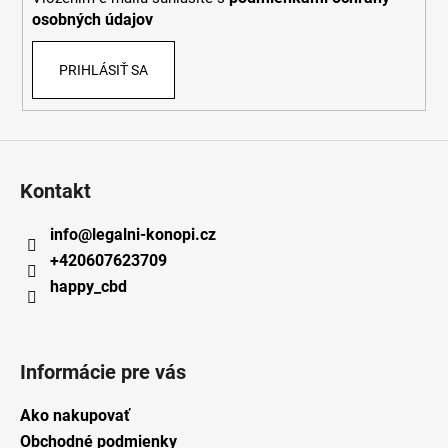
e
v
osobných údajov
k
y
v
PRIHLÁSIŤ SA
ý
p
i
s
u
Kontakt
info
@
legalni-konopi.cz
+420607623709
happy_cbd
Informácie pre vás
Ako nakupovať
Obchodné podmienky