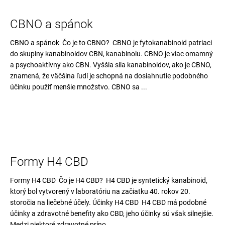
CBNO a spánok
CBNO a spánok Čo je to CBNO? CBNO je fytokanabinoid patriaci
do skupiny kanabinoidov CBN, kanabinolu. CBNO je viac omamný
a psychoaktívny ako CBN. Vyššia sila kanabinoidov, ako je CBNO,
znamená, že väčšina ľudí je schopná na dosiahnutie podobného
účinku použiť menšie množstvo. CBNO sa ...
Formy H4 CBD
Formy H4 CBD Čo je H4 CBD? H4 CBD je syntetický kanabinoid,
ktorý bol vytvorený v laboratóriu na začiatku 40. rokov 20.
storočia na liečebné účely. Účinky H4 CBD H4 CBD má podobné
účinky a zdravotné benefity ako CBD, jeho účinky sú však silnejšie.
Medzi niektoré zdravotné príno...