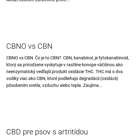
CBNO vs CBN
CBNO vs CBN Čo je to CBN? CBN, kanabinol, je fytokanabinoid,
ktorý sa prirodzene vyskytuje v rastline konope väčšinou ako
neenzymatický vedľajší produkt oxidácie THC. THC má o dva
vodíky viac ako CBN, ktoré podliehajú degradácii (oxidácii)
pôsobením svetla, vzduchu alebo tepla. Zaujíma...
CBD pre psov s artritídou