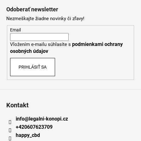
á
Odoberať newsletter
p
Nezmeškajte žiadne novinky či zľavy!
ä
t
Email
i
podmienkami ochrany
Vložením e-mailu súhlasíte s
e
osobných údajov
PRIHLÁSIŤ SA
Kontakt
info
@
legalni-konopi.cz
+420607623709
happy_cbd