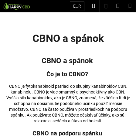
K
Prejsť
Hľadať
Náku
M
Prihláseni
EUR
na
o
Späť
Späť
obsah
košík
š
í
Č
k
CBNO a spánok
o
p
o
CBNO a spánok
t
r
Čo je to CBNO?
e
CBNO je fytokanabinoid patriaci do skupiny kanabinoidov CBN,
b
kanabinolu. CBNO je viac omamný a psychoaktívny ako CBN.
u
Vyššia sila kanabinoidov, ako je CBNO, znamená, že väčšina ľudí je
j
schopná na dosiahnutie podobného účinku použiť menšie
množstvo. CBNO sa často používa v prostriedkoch na podporu
e
spánku. Ak používate CBNO, môžete očakávať účinky, ako sú:
t
relaxácia, sedácia a úľava od bolesti.
e
CBNO na podporu spánku
n