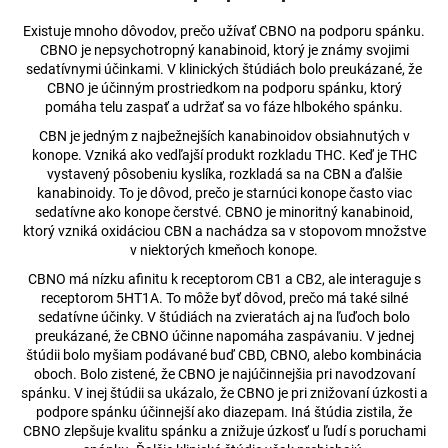
á
Existuje mnoho dôvodov, prečo užívať CBNO na podporu spánku.
j
CBNO je nepsychotropný kanabinoid, ktorý je známy svojimi
sedatívnymi účinkami. V klinických štúdiách bolo preukázané, že
s
CBNO je účinným prostriedkom na podporu spánku, ktorý
ť
pomáha telu zaspať a udržať sa vo fáze hlbokého spánku.
?
CBN je jedným z najbežnejších kanabinoidov obsiahnutých v
konope. Vzniká ako vedľajší produkt rozkladu THC. Keď je THC
vystavený pôsobeniu kyslíka, rozkladá sa na CBN a ďalšie
kanabinoidy. To je dôvod, prečo je starnúci konope často viac
sedatívne ako konope čerstvé. CBNO je minoritný kanabinoid,
ktorý vzniká oxidáciou CBN a nachádza sa v stopovom množstve
HĽADAŤ
v niektorých kmeňoch konope.
CBNO má nízku afinitu k receptorom CB1 a CB2, ale interaguje s
receptorom 5HT1A. To môže byť dôvod, prečo má také silné
O
sedatívne účinky. V štúdiách na zvieratách aj na ľuďoch bolo
preukázané, že CBNO účinne napomáha zaspávaniu. V jednej
d
štúdii bolo myšiam podávané buď CBD, CBNO, alebo kombinácia
p
oboch. Bolo zistené, že CBNO je najúčinnejšia pri navodzovaní
o
spánku. V inej štúdii sa ukázalo, že CBNO je pri znižovaní úzkosti a
r
podpore spánku účinnejší ako diazepam. Iná štúdia zistila, že
ú
CBNO zlepšuje kvalitu spánku a znižuje úzkosť u ľudí s poruchami