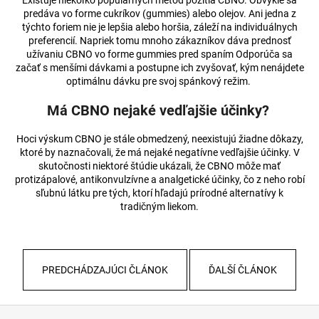
Existuje niekoľko populárnych metód požitia CBNO. Obvykle sa
predáva vo forme cukríkov (gummies) alebo olejov. Ani jedna z
týchto foriem nie je lepšia alebo horšia, záleží na individuálnych
preferencií. Napriek tomu mnoho zákazníkov dáva prednosť
užívaniu CBNO vo forme gummies pred spaním Odporúča sa
začať s menšími dávkami a postupne ich zvyšovať, kým nenájdete
optimálnu dávku pre svoj spánkový režim.
Má CBNO nejaké vedľajšie účinky?
Hoci výskum CBNO je stále obmedzený, neexistujú žiadne dôkazy,
ktoré by naznačovali, že má nejaké negatívne vedľajšie účinky. V
skutočnosti niektoré štúdie ukázali, že CBNO môže mať
protizápalové, antikonvulzívne a analgetické účinky, čo z neho robí
sľubnú látku pre tých, ktorí hľadajú prírodné alternatívy k
tradičným liekom.
PREDCHÁDZAJÚCI ČLÁNOK
ĎALŠÍ ČLÁNOK
Z