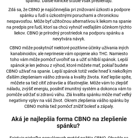
č
spánku. Ďalšie klinické štúdie však prebiehajú.
a
Zdá sa, že CBNO je najúčinnejšia pri znižovaní úzkosti a podpore
m
spánku u ľudí s úzkostnými poruchami a chronickou
e
nespavosťou. Môže byť užitočnou alternatívou k liekom na spanie
na predpis pre ľudí, ktorí sa chcú vyhnúť vedľajším účinkom týchto
liekov. CBNO je prírodný prostriedok na podporu spánku a
5%
nevytvára návyk.
CBD
CBNO môže poskytnúť niektoré pozitívne účinky užívania iných
OLEJ
kanabinoidov, ale neprinesie vám opojenie ako THC. Namiesto
FULL-
toho vám môže pomôcť uvoľniť sa a užiť si hlbší spánok. Lepší
SPECTRUM
30ML
spánok je len jednou z výhod, ktoré môžete mať, pokiaľ budete
CBNO užívať na spanie. Lepší spánok totiž vedie hneď k niekoľkým
€51,31
ďalším zlepšeniam vášho zdravia a kvality života. Keď lepšie spíte,
Pôvodne:
môžete sa tiež cítiť zdravšie a šťastnejšie. Môže vám to zlepšiť
€51,57
náladu, zvýšiť energiu, posilniť imunitný systém a dokonca vám to
pomôže udržať si zdravú váhu. Zlá kvalita spánku môže mať veľký
negatívny vplyv na váš život. Okrem zlepšenia vášho spánku by
CBNO mohla tiež pomôcť znížiť bolesť a zápaly.
Aká je najlepšia forma CBNO na zlepšenie
spánku?