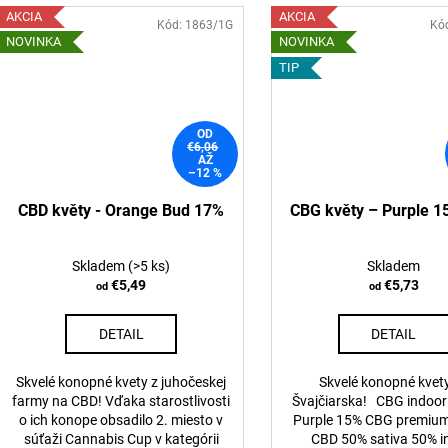
AKCIA
AKCIA
Kód:
1863/1G
Kó
NOVINKA
NOVINKA
TIP
OD
€6,06
AŽ
–12 %
CBD květy - Orange Bud 17%
CBG květy – Purple 
Skladem
(>5 ks)
Skladem
€5,49
€5,73
od
od
DETAIL
DETAIL
Skvelé konopné kvety z juhočeskej
Skvelé konopné kvet
farmy na CBD! Vďaka starostlivosti
Švajčiarska! CBG indoor
o ich konope obsadilo 2. miesto v
Purple 15% CBG premium
súťaži Cannabis Cup v kategórii
CBD 50% sativa 50% i