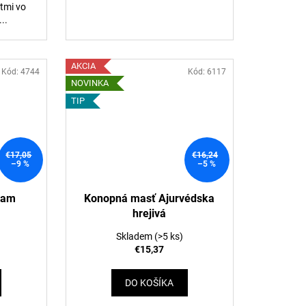
tmi vo
..
AKCIA
Kód:
4744
Kód:
6117
NOVINKA
TIP
€17,05
€16,24
–9 %
–5 %
gram
Konopná masť Ajurvédska
hrejivá
Skladem
(>5 ks)
€15,37
DO KOŠÍKA