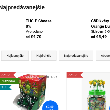
KONOPNÁ ZMES 14-18% CBD
10% CBD OLEJ 
CITRON A LIME
Najpredávanejšie
€22,91
€41,44
Pôvodne:
€41,6
THC-P Cheese
CBD květy 
8%
Orange Bu
Vyprodáno
Skladem
(>5
€4,70
€5,49
od
od
R
a
Najlacnejšie
Najdrahšie
Najpredávanejšie
Abece
d
e
V
n
AKCIA
AKCIA
ý
Kód:
4796
NOVINKA
p
e
TIP
p
s
r
p
o
€0,49
–4 %