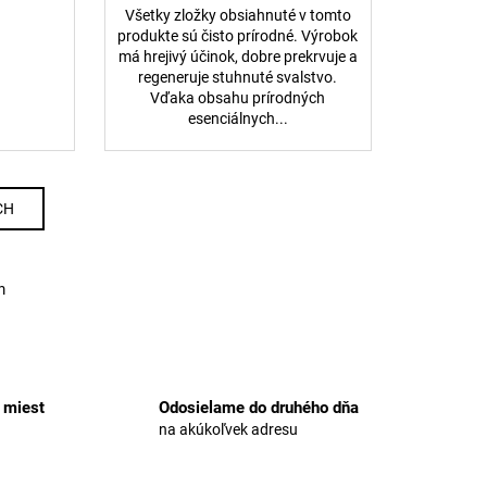
Všetky zložky obsiahnuté v tomto
produkte sú čisto prírodné. Výrobok
má hrejivý účinok, dobre prekrvuje a
regeneruje stuhnuté svalstvo.
Vďaka obsahu prírodných
esenciálnych...
CH
m
 miest
Odosielame do druhého dňa
na akúkoľvek adresu