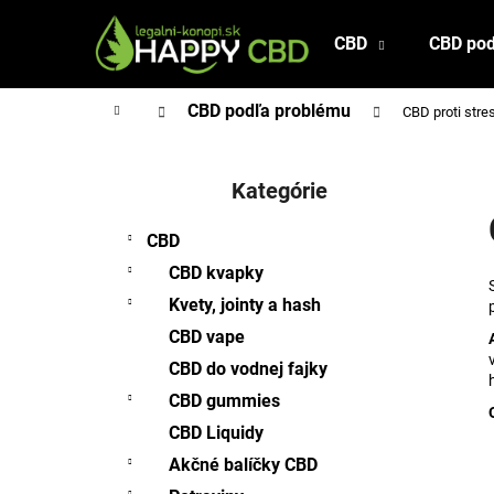
K
Prejsť
na
o
CBD
CBD pod
Späť
Späť
obsah
š
do
do
í
Domov
CBD podľa problému
CBD proti stre
obchodu
obchodu
k
B
o
Kategórie
Preskočiť
č
kategórie
n
CBD
ý
CBD kvapky
p
Kvety, jointy a hash
a
CBD vape
n
CBD do vodnej fajky
e
l
CBD gummies
CBD Liquidy
Akčné balíčky CBD