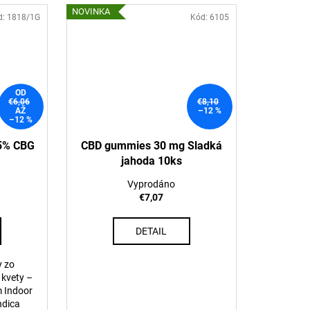
NOVINKA
d:
1818/1G
Kód:
6105
OD
€6,06
€8,10
AŽ
–12 %
–12 %
15% CBG
CBD gummies 30 mg Sladká
jahoda 10ks
Vyprodáno
€7,07
DETAIL
y zo
 kvety –
 Indoor
ndica