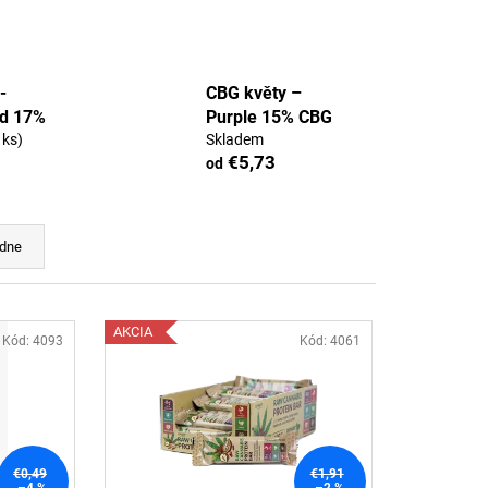
FULL-SPECTRUM
TKA
5
-
CBG květy –
d 17%
Purple 15% CBG
 ks)
Skladem
€5,73
od
dne
AKCIA
Kód:
4093
Kód:
4061
€0,49
€1,91
–4 %
–2 %