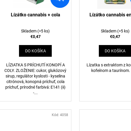
r
d
o
u
d
Lízátko cannabis + cola
Lízátko cannabis e
k
u
t
k
Skladem
(>5 ks)
Skladem
(>5 ks)
o
t
€0,47
€0,47
v
o
DO KOŠÍKA
DO KOŠÍKA
v
LÍZIATKA S PRÍCHUTÍ KONOPÍ A
Lízatka s extraktom z ko
COLY. ZLOŽENIE: cukor, glukózový
kofeínom a taurínom.
sirup, regulátor kyslosti - kyselina
citrónová, konopná príchuť, cola
príchuť, prírodné farbivá: E141 (ii)
-...
Kód:
4058