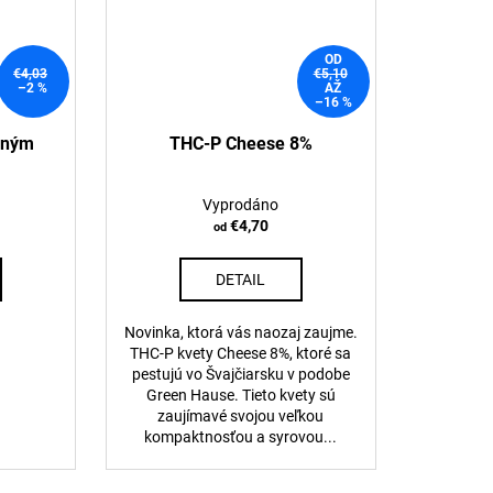
OD
€4,03
€5,10
–2 %
AŽ
–16 %
rným
THC-P Cheese 8%
Vyprodáno
€4,70
od
DETAIL
Novinka, ktorá vás naozaj zaujme.
THC-P kvety Cheese 8%, ktoré sa
pestujú vo Švajčiarsku v podobe
Green Hause. Tieto kvety sú
zaujímavé svojou veľkou
kompaktnosťou a syrovou...