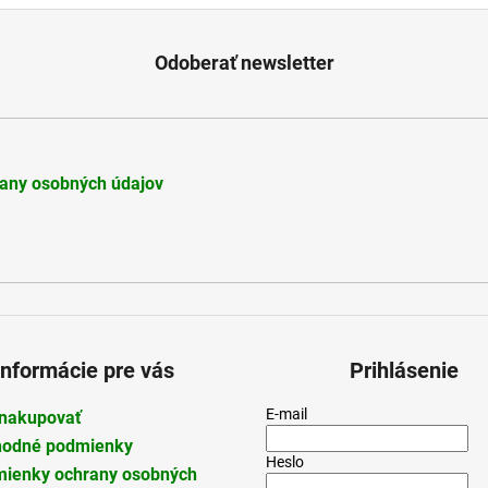
p
r
v
Odoberať newsletter
k
y
v
ý
p
any osobných údajov
i
s
u
Informácie pre vás
Prihlásenie
E-mail
nakupovať
odné podmienky
Heslo
ienky ochrany osobných