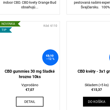
indoor CBD. CBD kvety Orange Bud
pestovaná našimi exper
obsahujú...
Švajčiarsku. 100%.
NOVINKA
Kód:
6110
TIP
€8,10
–12 %
CBD gummies 30 mg Sladké
CBD květy - 3x1 
hrozno 10ks
Vyprodáno
Skladem
(>5 ks)
€7,07
€15,37
DETAIL
DO KOŠÍKA