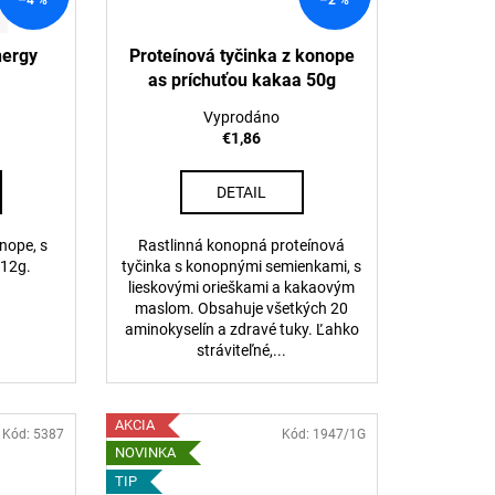
nergy
Proteínová tyčinka z konope
as príchuťou kakaa 50g
Vyprodáno
€1,86
DETAIL
nope, s
Rastlinná konopná proteínová
 12g.
tyčinka s konopnými semienkami, s
lieskovými orieškami a kakaovým
maslom. Obsahuje všetkých 20
aminokyselín a zdravé tuky. Ľahko
stráviteľné,...
AKCIA
Kód:
5387
Kód:
1947/1G
NOVINKA
TIP