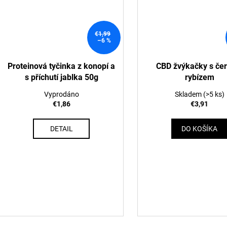
€1,99
–6 %
Proteinová tyčinka z konopí a
CBD žvýkačky s če
s příchutí jablka 50g
rybízem
Vyprodáno
Skladem
(>5 ks)
€1,86
€3,91
DETAIL
DO KOŠÍKA