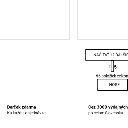
NAČÍTAŤ 12 ĎALŠÍ
S
1
5
t
O
r
55
položiek celko
v
á
n
l
HORE
k
á
o
d
v
a
a
Darček zdarma
Cez 3000 výdajných
c
n
Ku každej objednávke
po celom Slovensku
i
i
e
e