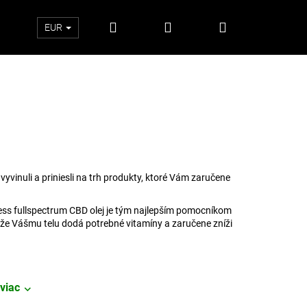
Hľadať
Prihlásenie
Nákupný
EUR
košík
vinuli a priniesli na trh produkty, ktoré Vám zaručene
ss fullspectrum CBD olej je tým najlepším pomocníkom
akže Vášmu telu dodá potrebné vitamíny a zaručene zníži
Nasledujúce
viac