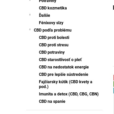
Potraviny
5% CBD SPREJ FULL-SPECTRUM 15ML
CBD kozmetika
€27,61
Pôvodne:
€27,75
Ďalšie
Fénixovy slzy
CBD podľa problému
CBD proti bolesti
CBD proti stresu
CBD potraviny
CBD starostlivosť o pleť
CBD na nedostatok energie
CBD pre lepšie sústredenie
Fajčiarsky kútik (CBD kvety a
i
pod.)
i
Imunita a detox (CBD, CBG, CBN)
CBD na spanie