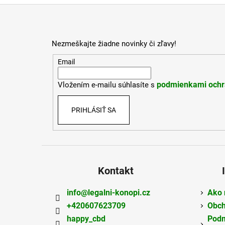
Z
á
p
Nezmeškajte žiadne novinky či zľavy!
ä
t
Email
i
podmienkami ochr
Vložením e-mailu súhlasíte s
e
PRIHLÁSIŤ SA
Kontakt
info
@
legalni-konopi.cz
Ako 
+420607623709
Obch
happy_cbd
Podm