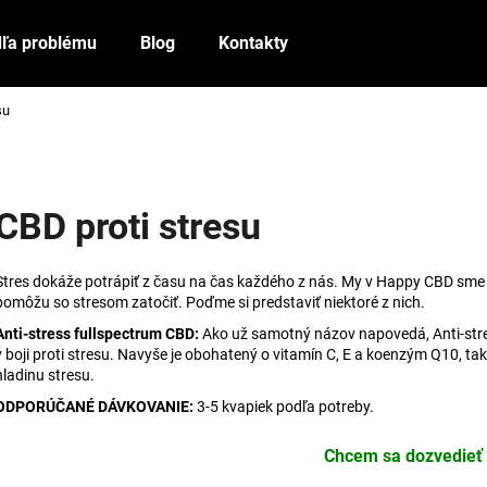
ľa problému
Blog
Kontakty
su
Čo potrebujete nájsť?
HĽADAŤ
CBD proti stresu
Stres dokáže potrápiť z času na čas každého z nás. My v Happy CBD sme vy
Odporúčame
pomôžu so stresom zatočiť. Poďme si predstaviť niektoré z nich.
Anti-stress fullspectrum CBD:
Ako už samotný názov napovedá, Anti-stre
v boji proti stresu. Navyše je obohatený o vitamín C, E a koenzým Q10, t
hladinu stresu.
ODPORÚČANÉ DÁVKOVANIE:
3-5 kvapiek podľa potreby.
Chcem sa dozvedieť 