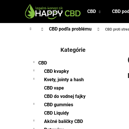
K
Prejsť
na
o
CBD
CBD pod
Späť
Späť
obsah
š
do
do
í
Domov
CBD podľa problému
CBD proti stre
obchodu
obchodu
k
B
o
Kategórie
Preskočiť
č
kategórie
n
CBD
ý
CBD kvapky
p
Kvety, jointy a hash
a
CBD vape
n
CBD do vodnej fajky
e
l
CBD gummies
CBD Liquidy
Akčné balíčky CBD