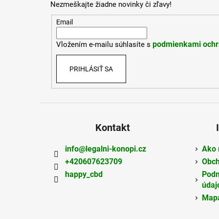
Nezmeškajte žiadne novinky či zľavy!
ä
t
Email
i
podmienkami ochr
Vložením e-mailu súhlasíte s
e
PRIHLÁSIŤ SA
Kontakt
info
@
legalni-konopi.cz
Ako 
+420607623709
Obch
happy_cbd
Podm
údaj
Mapa