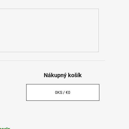
Nákupný košík
0
KS /
€0