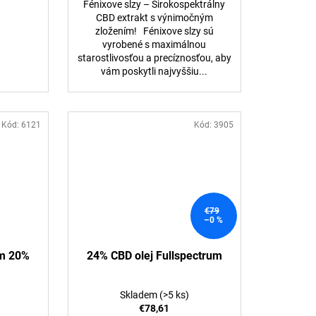
Fénixove slzy – Širokospektrálny
CBD extrakt s výnimočným
zložením! Fénixove slzy sú
vyrobené s maximálnou
starostlivosťou a precíznosťou, aby
vám poskytli najvyššiu...
Kód:
6121
Kód:
3905
€79
–0 %
um 20%
24% CBD olej Fullspectrum
Skladem
(>5 ks)
€78,61