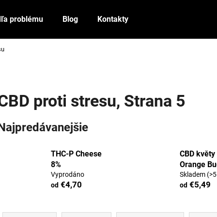
ľa problému
Blog
Kontakty
su
Čo potrebujete nájsť?
HĽADAŤ
CBD proti stresu
, Strana 5
Najpredávanejšie
Odporúčame
THC-P Cheese
CBD květy 
8%
Orange Bu
Vyprodáno
Skladem
(>5
€4,70
€5,49
od
od
R