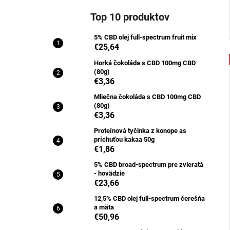
Top 10 produktov
5% CBD olej full-spectrum fruit mix
€25,64
Horká čokoláda s CBD 100mg CBD
(80g)
€3,36
Mliečna čokoláda s CBD 100mg CBD
(80g)
€3,36
Proteínová tyčinka z konope as
príchuťou kakaa 50g
€1,86
5% CBD broad-spectrum pre zvieratá
- hovädzie
€23,66
12,5% CBD olej full-spectrum čerešňa
a mäta
€50,96