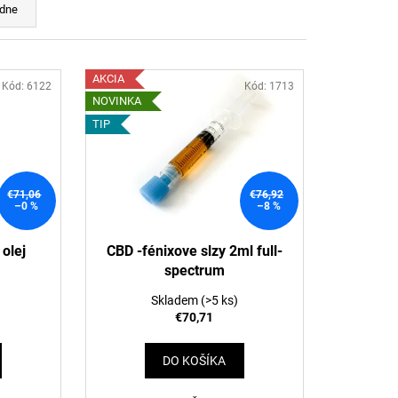
ÁDA S CBD 100MG CBD
dne
AKCIA
Kód:
6122
Kód:
1713
NOVINKA
TIP
€71,06
€76,92
–0 %
–8 %
olej
CBD -fénixove slzy 2ml full-
spectrum
Skladem
(>5 ks)
€70,71
DO KOŠÍKA