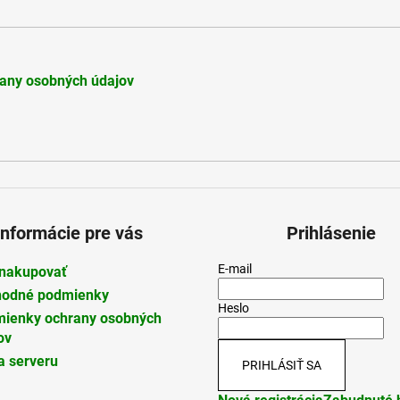
ý
p
i
s
u
any osobných údajov
Informácie pre vás
Prihlásenie
E-mail
nakupovať
odné podmienky
Heslo
ienky ochrany osobných
ov
 serveru
PRIHLÁSIŤ SA