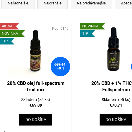
HORKÁ ČOKOLÁDA S CBD 100MG CBD
MLIEČNA ČOKOL
a
Najlacnejšie
Najdrahšie
Najpredávanejšie
Abece
(80G)
(80G)
d
€3,36
€3,36
e
V
n
AKCIA
NOVINKA
ý
Kód:
6140
NOVINKA
TIP
p
e
TIP
p
s
r
p
o
€69,44
r
–0 %
d
o
u
d
20% CBD olej full-spectrum
20% CBD + 1% THC 
k
fruit mix
Fullspectrum
u
t
k
Skladem
(>5 ks)
Skladem
(>5 ks)
o
t
€69,09
€70,71
v
o
DO KOŠÍKA
DO KOŠÍKA
v