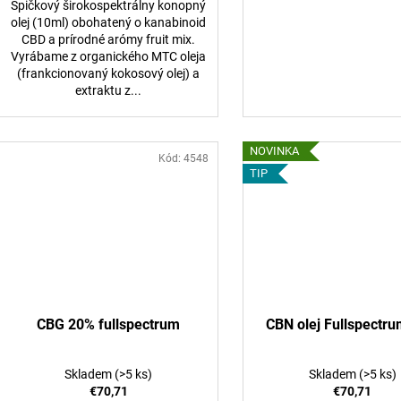
Špičkový širokospektrálny konopný
olej (10ml) obohatený o kanabinoid
CBD a prírodné arómy fruit mix.
Vyrábame z organického MTC oleja
(frankcionovaný kokosový olej) a
extraktu z...
NOVINKA
Kód:
4548
TIP
CBG 20% fullspectrum
CBN olej Fullspectr
Skladem
(>5 ks)
Skladem
(>5 ks)
€70,71
€70,71