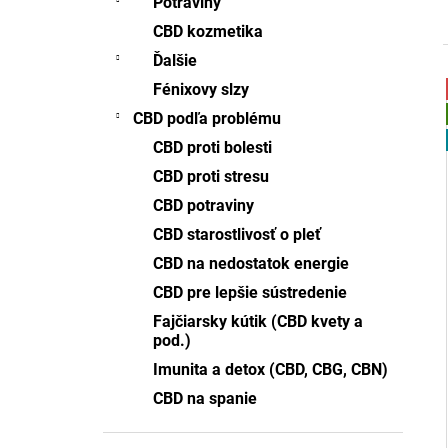
Potraviny
5% CBD OLEJ FULL-SPECTRUM FRUIT
MIX
CBD kozmetika
€25,64
Ďalšie
Pôvodne:
€25,77
Fénixovy slzy
i
CBD podľa problému
CBD proti bolesti
i
CBD proti stresu
CBD potraviny
CBD starostlivosť o pleť
CBD na nedostatok energie
CBD pre lepšie sústredenie
Fajčiarsky kútik (CBD kvety a
pod.)
Imunita a detox (CBD, CBG, CBN)
CBD na spanie