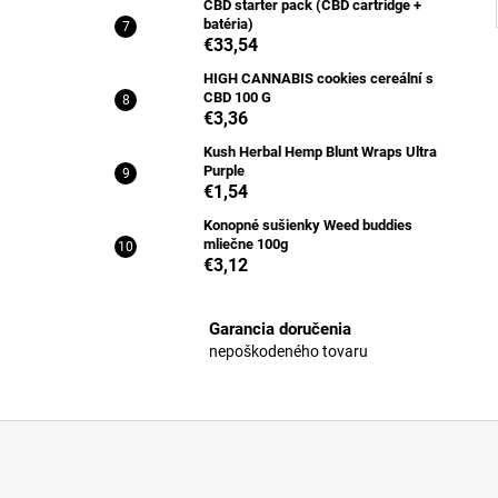
CBD starter pack (CBD cartridge +
batéria)
€33,54
HIGH CANNABIS cookies cereální s
CBD 100 G
€3,36
Kush Herbal Hemp Blunt Wraps Ultra
Purple
€1,54
Konopné sušienky Weed buddies
mliečne 100g
€3,12
Garancia doručenia
nepoškodeného tovaru
Z
á
p