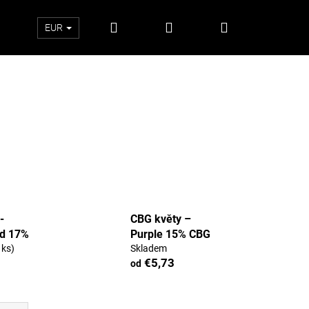
Hľadať
Prihlásenie
Nákupný
EUR
košík
-
CBG květy –
d 17%
Purple 15% CBG
 ks)
Skladem
€5,73
od
Nasledujúce