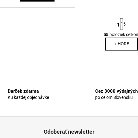
S
5
1
t
r
55
položiek celko
O
á
v
n
HORE
k
l
o
á
v
d
a
a
n
c
i
i
e
e
Darček zdarma
Cez 3000 výdajných
p
Ku každej objednávke
po celom Slovensku
r
v
k
y
v
Odoberať newsletter