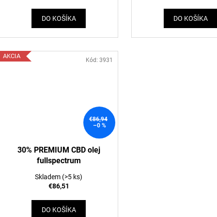
DO KOŠÍKA
DO KOŠÍKA
AKCIA
Kód:
3931
€86,94
–0 %
30% PREMIUM CBD olej
fullspectrum
Skladem
(>5 ks)
€86,51
DO KOŠÍKA