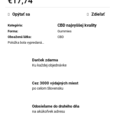
€17,74
č
a
Jednotková
m
cena:
Opýtať sa
Zdieľať
e
CBD najvyššej kvality
Kategória
:
Forma
:
Gummies
MARY
&
Obsažená látka
:
CBD
JUANA
Položka bola vypredaná…
PREMIUM
ČOKOLÁDA
MLIEČNA
32%
Darček zdarma
Ku každej objednávke
€2,96
Cez 3000 výdajných miest
po celom Slovensku
Odosielame do druhého dňa
na akúkoľvek adresu