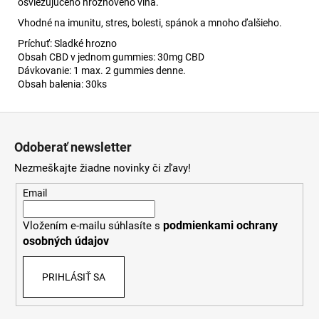
osviežujúceho hroznového vína.
Vhodné na imunitu, stres, bolesti, spánok a mnoho ďalšieho.
Príchuť: Sladké hrozno
Obsah CBD v jednom gummies: 30mg CBD
Dávkovanie: 1 max. 2 gummies denne.
Obsah balenia: 30ks
Z
á
Odoberať newsletter
p
Nezmeškajte žiadne novinky či zľavy!
ä
t
Email
i
podmienkami ochrany
Vložením e-mailu súhlasíte s
e
osobných údajov
PRIHLÁSIŤ SA