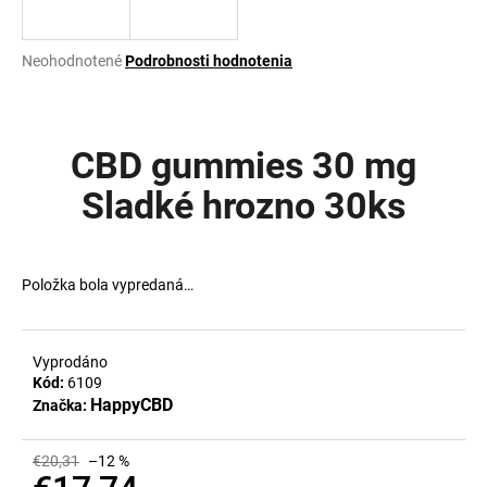
á
j
Priemerné
Neohodnotené
Podrobnosti hodnotenia
s
hodnotenie
produktu
ť
je
?
0,0
CBD gummies 30 mg
z
5
Sladké hrozno 30ks
hviezdičiek.
HĽADAŤ
Položka bola vypredaná…
O
Vyprodáno
d
Kód:
6109
p
HappyCBD
Značka:
o
r
€20,31
–12 %
ú