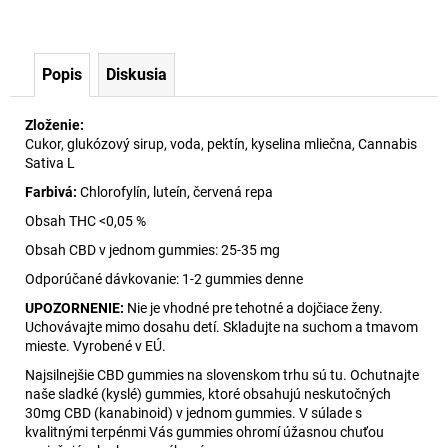
Popis
Diskusia
Zloženie:
Cukor, glukózový sirup, voda, pektín, kyselina mliečna, Cannabis
Sativa L
Farbivá:
Chlorofylín, luteín, červená repa
Obsah THC <0,05 %
Obsah CBD v jednom gummies: 25-35 mg
Odporúčané dávkovanie: 1-2 gummies denne
UPOZORNENIE:
Nie je vhodné pre tehotné a dojčiace ženy.
Uchovávajte mimo dosahu detí. Skladujte na suchom a tmavom
mieste. Vyrobené v EÚ.
Najsilnejšie CBD gummies na slovenskom trhu sú tu. Ochutnajte
naše sladké (kyslé) gummies, ktoré obsahujú neskutočných
30mg CBD (kanabinoid) v jednom gummies. V súlade s
kvalitnými terpénmi Vás gummies ohromí úžasnou chuťou