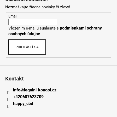
p
Nezmeškajte žiadne novinky či zľavy!
ä
t
Email
i
podmienkami ochrany
Vložením e-mailu súhlasíte s
e
osobných údajov
PRIHLÁSIŤ SA
Kontakt
info
@
legalni-konopi.cz
+420607623709
happy_cbd