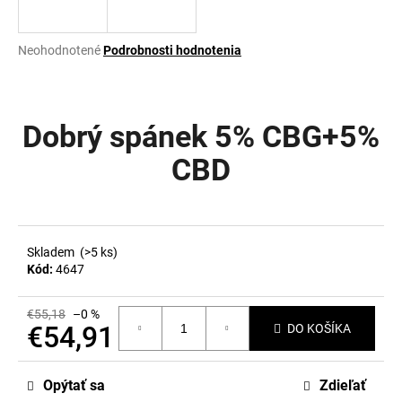
á
j
Priemerné
Neohodnotené
Podrobnosti hodnotenia
s
hodnotenie
produktu
ť
je
?
0,0
Dobrý spánek 5% CBG+5%
z
5
CBD
hviezdičiek.
HĽADAŤ
Skladem
(>5 ks)
Kód:
4647
O
d
€55,18
–0 %
p
€54,91
DO KOŠÍKA
o
Jednotková
r
cena:
ú
Opýtať sa
Zdieľať