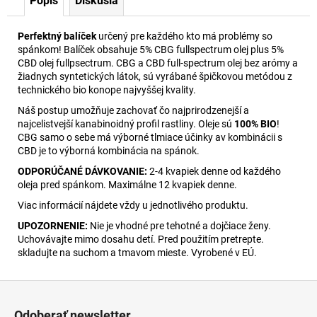
Popis
Diskusia
Perfektný balíček
určený pre každého kto má problémy so
spánkom! Balíček obsahuje 5% CBG fullspectrum olej plus 5%
CBD olej fullpsectrum. CBG a CBD full-spectrum olej bez arómy a
žiadnych syntetických látok, sú vyrábané špičkovou metódou z
technického bio konope najvyššej kvality.
Náš postup umožňuje zachovať čo najprirodzenejší a
najcelistvejší kanabinoidný profil rastliny. Oleje sú
100% BIO
!
CBG samo o sebe má výborné tlmiace účinky av kombinácii s
CBD je to výborná kombinácia na spánok.
ODPORÚČANÉ DÁVKOVANIE:
2-4 kvapiek denne od každého
oleja pred spánkom. Maximálne 12 kvapiek denne.
Viac informácií nájdete vždy u jednotlivého produktu.
UPOZORNENIE:
Nie je vhodné pre tehotné a dojčiace ženy.
Uchovávajte mimo dosahu detí. Pred použitím pretrepte.
skladujte na suchom a tmavom mieste. Vyrobené v EÚ.
Z
á
Odoberať newsletter