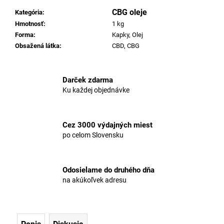
č
a
CBG oleje
Kategória
:
m
Hmotnosť
:
1 kg
e
Forma
:
Kapky, Olej
Obsažená látka
:
CBD, CBG
5%
CBD
Darček zdarma
OLEJ
FULL-
Ku každej objednávke
SPECTRUM
FRUIT
MIX
Cez 3000 výdajných miest
€25,64
po celom Slovensku
Pôvodne:
€25,77
Odosielame do druhého dňa
na akúkoľvek adresu