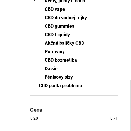
Kvety, jointy a hash
5% CBD SPREJ FULL-SPECTRUM 15ML
CBD vape
€27,61
Pôvodne:
€27,75
CBD do vodnej fajky
CBD gummies
CBD Liquidy
Akčné balíčky CBD
Potraviny
CBD kozmetika
Ďalšie
Fénixovy slzy
CBD podľa problému
i
i
Cena
€
28
€
71