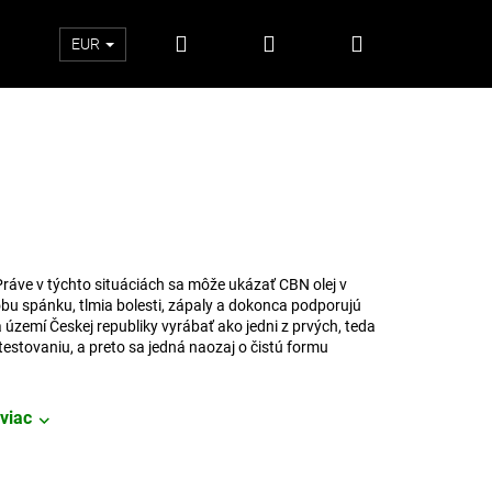
Hľadať
Prihlásenie
Nákupný
EUR
košík
ráve v týchto situáciách sa môže ukázať CBN olej v
 dobu spánku, tlmia bolesti, zápaly a dokonca podporujú
 území Českej republiky vyrábať ako jedni z prvých, teda
testovaniu, a preto sa jedná naozaj o čistú formu
viac
Nasledujúce