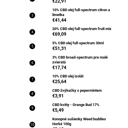
€22,91
10% CBD olej full-spectrum citron a
limetka
€41,44
20% CBD olej full-spectrum fruit mix
€69,09
5% CBD olej full-spectrum 30ml
€51,31
3% CBD broad-spectrum pre malé
zvieratá
€17,74
10% CBD olej izolát
€25,64
CBD žvýkačky s pepermintem
€3,91
CBD květy - Orange Bud 17%
€5,49
Konopné sušienky Weed buddies
Horké 100g