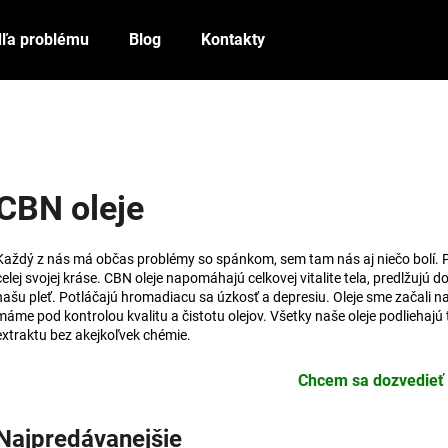
ľa problému
Blog
Kontakty
Čo potrebujete nájsť?
HĽADAŤ
CBN oleje
Každý z nás má občas problémy so spánkom, sem tam nás aj niečo bolí. P
Odporúčame
celej svojej kráse. CBN oleje napomáhajú celkovej vitalite tela, predlžujú
našu pleť. Potláčajú hromadiacu sa úzkosť a depresiu. Oleje sme začali na
máme pod kontrolou kvalitu a čistotu olejov. Všetky naše oleje podliehajú 
extraktu bez akejkoľvek chémie.
Chcem sa dozvedieť 
Najpredávanejšie