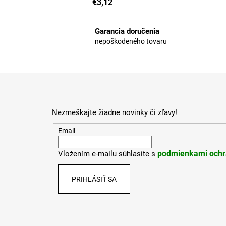
€3,12
Garancia doručenia
nepoškodeného tovaru
Z
á
p
Nezmeškajte žiadne novinky či zľavy!
ä
t
Email
i
podmienkami ochr
Vložením e-mailu súhlasíte s
e
PRIHLÁSIŤ SA