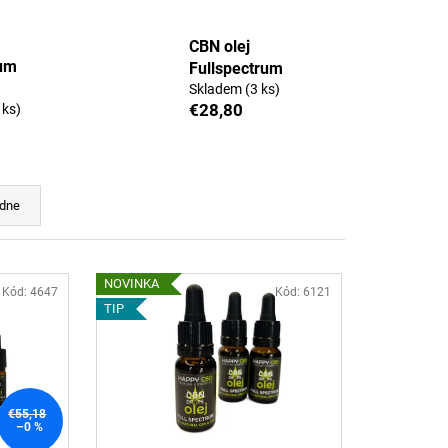
FULL-SPECTRUM
TKA
CBN olej
5
rum
Fullspectrum
Skladem
(3 ks)
€28,80
 ks)
dne
NOVINKA
Kód:
4647
Kód:
6121
TIP
€55,18
–0 %