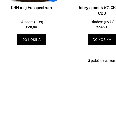
o
u
d
CBN olej Fullspectrum
Dobrý spánek 5% C
k
CBD
u
t
k
Skladem
(3 ks)
Skladem
(>5 ks)
o
t
€28,80
€54,91
v
o
DO KOŠÍKA
DO KOŠÍKA
v
3
položiek celko
O
v
l
á
d
a
c
i
e
p