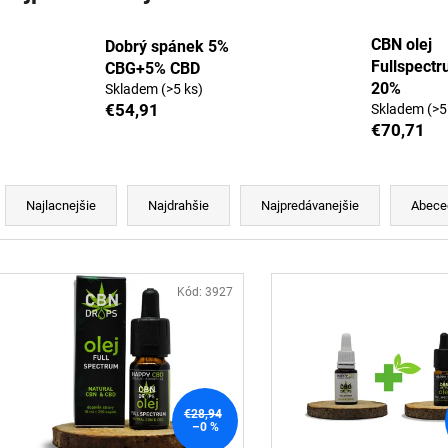
KONOPNÁ ZMES 14-18% CBD
10% CBD OLEJ 
CITRON A LIME
€22,91
CBN olej
Dobrý spánek 5%
€41,44
Pôvodne:
€41,6
Fullspect
CBG+5% CBD
20%
Skladem
(>5 ks)
€54,91
Skladem
(>5
€70,71
R
a
Najlacnejšie
Najdrahšie
Najpredávanejšie
Abece
d
e
V
n
ý
Kód:
3927
p
e
p
s
r
p
o
€28,94
r
–0 %
d