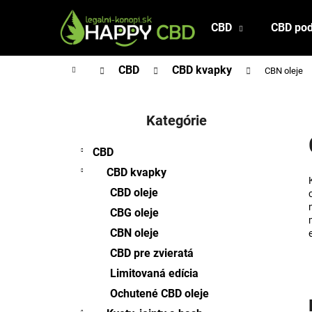
K
Prejsť
na
o
CBD
CBD pod
Späť
Späť
obsah
š
do
do
í
Domov
CBD
CBD kvapky
CBN oleje
obchodu
obchodu
k
B
o
Kategórie
Preskočiť
č
kategórie
n
CBD
ý
CBD kvapky
p
CBD oleje
a
CBG oleje
n
CBN oleje
e
l
CBD pre zvieratá
Limitovaná edícia
Ochutené CBD oleje