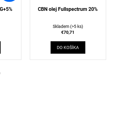
BG+5%
CBN olej Fullspectrum 20%
Skladem
(>5 ks)
€70,71
DO KOŠÍKA
m