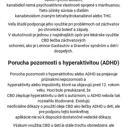
kanabidiol nemá psychoaktívne vlastnosti spojené s marihuanou.
Tieto účinky súvisia s ďalším
kanabinoidom zvaným tetrahydrokanabinol alebo THC.
Veľa štúdií podporuje jeho využitie pri problémoch od záchvatov
po chronickú bolesť a zápaly.
V skutočnosti je jednou z najsilnejších opôr pre lekárske využitie
CBD liečba záchvatových
ochorení, ako je Lennox-Gastautov a Dravetov syndróm u detí i
dospelých.
Porucha pozornosti s hyperaktivitou (ADHD)
Porucha pozornosti s hyperaktivitou alebo ADHD sa prejavuje
príznakmi nepozornosti a
hyperaktivity alebo impulzivity, ktoré sa objavujú pred 12. rokom
veku. Hoci bolo preukázané, že
CBD zlepšuje hyperaktivitu u detí s autizmom, u ADHD nebola tak
rozsiahlo študovaná. Existujú
neoficiálne dôkazy o použití oleja CBD ako liečby ADHD u detí, ale
pre podporu tejto konkrétnej
aplikácie nie sú k dispozícii dostatočné vedecké dôkazy.
Výskum využitia CBD u detí je stále trochu obmedzený, ale