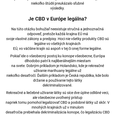
niekoľko štúdií preukázalo sľubné
výsledky.
Je CBD v Európe legálna?
Na túto otázku bohužiaľ neexistuje stručná a jednoznačná
odpoveď, pretože každá krajina EÚ má
svoje vlastné zákony a predpisy. Hoci nie všetky produkty CBD sú
legálne vo všetkých krajinách
EÚ, vo väčšine krajín sú aspoň v tej či onej forme legálne.
Pokiaľ ide o všeobecný postoj ku konope všeobecne, Európa
dlhodobo patrí k najliberálnejším miestam
na svete. Dobrým príkladom je Holandsko, kde je rekreačné
užívanie marihuany legálne už
niekoľko desaťročí. Ďalším príkladom je Česká republika, kde bolo
držanie a používanie tejto látky
dekriminalizované.
Rekreačné a liečebné užívanie látky sú síce dve úplne odlišné veci,
ale všeobecne uvoľnený prístup
napriek tomu pomohol legalizovať CBD a podobné látky už skôr. V
mnohých krajinách už v minulom
desaťročia prebiehala dekriminalizácia konope, čo legalizáciu CBD