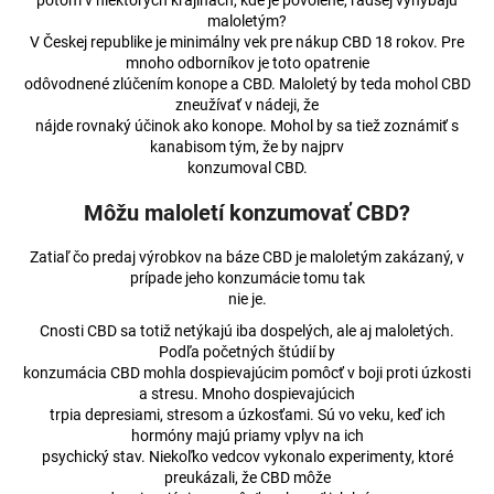
č
potom v niektorých krajinách, kde je povolené, radšej vyhýbajú
maloletým?
a
V Českej republike je minimálny vek pre nákup CBD 18 rokov. Pre
m
mnoho odborníkov je toto opatrenie
e
odôvodnené zlúčením konope a CBD. Maloletý by teda mohol CBD
zneužívať v nádeji, že
nájde rovnaký účinok ako konope. Mohol by sa tiež zoznámiť s
CBD
kanabisom tým, že by najprv
ŽVÝKAČKY
konzumoval CBD.
S
PEPERMINTEM
Môžu maloletí konzumovať CBD?
€3,91
Pôvodne:
Zatiaľ čo predaj výrobkov na báze CBD je maloletým zakázaný, v
€4,03
prípade jeho konzumácie tomu tak
nie je.
Cnosti CBD sa totiž netýkajú iba dospelých, ale aj maloletých.
Podľa početných štúdií by
konzumácia CBD mohla dospievajúcim pomôcť v boji proti úzkosti
a stresu. Mnoho dospievajúcich
trpia depresiami, stresom a úzkosťami. Sú vo veku, keď ich
hormóny majú priamy vplyv na ich
psychický stav. Niekoľko vedcov vykonalo experimenty, ktoré
preukázali, že CBD môže