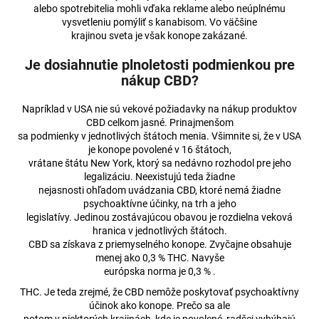
alebo spotrebitelia mohli vďaka reklame alebo neúplnému
á
vysvetleniu pomýliť s kanabisom. Vo väčšine
j
krajinou sveta je však konope zakázané.
s
Je dosiahnutie plnoletosti podmienkou pre
ť
nákup CBD?
?
Napríklad v USA nie sú vekové požiadavky na nákup produktov
CBD celkom jasné. Prinajmenšom
sa podmienky v jednotlivých štátoch menia. Všimnite si, že v USA
je konope povolené v 16 štátoch,
vrátane štátu New York, ktorý sa nedávno rozhodol pre jeho
HĽADAŤ
legalizáciu. Neexistujú teda žiadne
nejasnosti ohľadom uvádzania CBD, ktoré nemá žiadne
psychoaktívne účinky, na trh a jeho
legislatívy. Jedinou zostávajúcou obavou je rozdielna veková
O
hranica v jednotlivých štátoch.
d
CBD sa získava z priemyselného konope. Zvyčajne obsahuje
p
menej ako 0,3 % THC. Navyše
o
európska norma je 0,3 % .
r
THC. Je teda zrejmé, že CBD nemôže poskytovať psychoaktívny
ú
účinok ako konope. Prečo sa ale