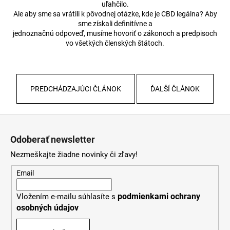
uľahčilo.
Ale aby sme sa vrátili k pôvodnej otázke, kde je CBD legálna? Aby
sme získali definitívne a
jednoznačnú odpoveď, musíme hovoriť o zákonoch a predpisoch
vo všetkých členských štátoch.
PREDCHÁDZAJÚCI ČLÁNOK
ĎALŠÍ ČLÁNOK
Z
á
Odoberať newsletter
p
Nezmeškajte žiadne novinky či zľavy!
ä
t
Email
i
podmienkami ochrany
Vložením e-mailu súhlasíte s
e
osobných údajov