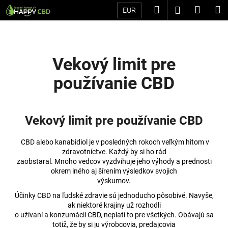
K
Prejsť
Hľadať
Náku
M
Prihláseni
EUR
na
o
Späť
Späť
obsah
košík
š
í
Č
k
Vekový limit pre
o
používanie CBD
p
o
t
Vekový limit pre používanie CBD
r
e
CBD alebo kanabidiol je v posledných rokoch veľkým hitom v
b
zdravotníctve. Každý by si ho rád
u
zaobstaral. Mnoho vedcov vyzdvihuje jeho výhody a prednosti
okrem iného aj šírením výsledkov svojich
j
výskumov.
e
Účinky CBD na ľudské zdravie sú jednoducho pôsobivé. Navyše,
t
ak niektoré krajiny už rozhodli
e
o užívaní a konzumácii CBD, neplatí to pre všetkých. Obávajú sa
totiž, že by si ju výrobcovia, predajcovia
n