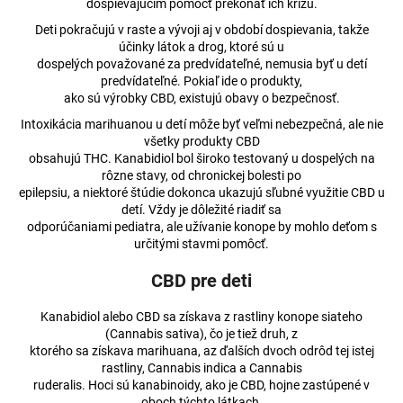
dospievajúcim pomôcť prekonať ich krízu.
Deti pokračujú v raste a vývoji aj v období dospievania, takže
účinky látok a drog, ktoré sú u
dospelých považované za predvídateľné, nemusia byť u detí
predvídateľné. Pokiaľ ide o produkty,
ako sú výrobky CBD, existujú obavy o bezpečnosť.
Intoxikácia marihuanou u detí môže byť veľmi nebezpečná, ale nie
všetky produkty CBD
obsahujú THC. Kanabidiol bol široko testovaný u dospelých na
rôzne stavy, od chronickej bolesti po
epilepsiu, a niektoré štúdie dokonca ukazujú sľubné využitie CBD u
detí. Vždy je dôležité riadiť sa
odporúčaniami pediatra, ale užívanie konope by mohlo deťom s
určitými stavmi pomôcť.
CBD pre deti
Kanabidiol alebo CBD sa získava z rastliny konope siateho
(Cannabis sativa), čo je tiež druh, z
ktorého sa získava marihuana, az ďalších dvoch odrôd tej istej
rastliny, Cannabis indica a Cannabis
ruderalis. Hoci sú kanabinoidy, ako je CBD, hojne zastúpené v
oboch týchto látkach,