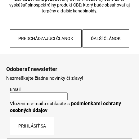
vyskúšať plnospektrálny produkt CBD, ktorý bude obsahovať aj
terpény a ďalšie kanabinoidy.
PREDCHÁDZAJÚCI ČLÁNOK
ĎALŠÍ ČLÁNOK
Z
á
Odoberať newsletter
p
Nezmeškajte žiadne novinky či zľavy!
ä
t
Email
i
podmienkami ochrany
Vložením e-mailu súhlasíte s
e
osobných údajov
PRIHLÁSIŤ SA