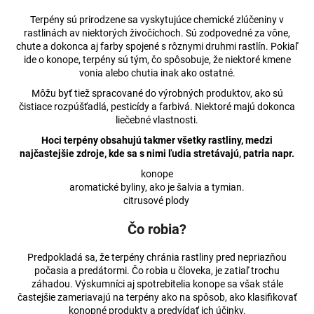
á
Terpény sú prirodzene sa vyskytujúce chemické zlúčeniny v
j
rastlinách av niektorých živočíchoch. Sú zodpovedné za vône,
chute a dokonca aj farby spojené s rôznymi druhmi rastlín. Pokiaľ
s
ide o konope, terpény sú tým, čo spôsobuje, že niektoré kmene
ť
vonia alebo chutia inak ako ostatné.
?
Môžu byť tiež spracované do výrobných produktov, ako sú
čistiace rozpúšťadlá, pesticídy a farbivá. Niektoré majú dokonca
liečebné vlastnosti.
Hoci terpény obsahujú takmer všetky rastliny, medzi
najčastejšie zdroje, kde sa s nimi ľudia stretávajú, patria napr.
HĽADAŤ
konope
aromatické byliny, ako je šalvia a tymian.
citrusové plody
O
Čo robia?
d
p
Predpokladá sa, že terpény chránia rastliny pred nepriazňou
o
počasia a predátormi. Čo robia u človeka, je zatiaľ trochu
r
záhadou. Výskumníci aj spotrebitelia konope sa však stále
častejšie zameriavajú na terpény ako na spôsob, ako klasifikovať
ú
konopné produkty a predvídať ich účinky.