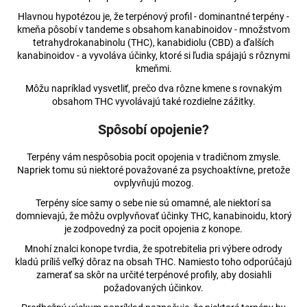
č
a
Hlavnou hypotézou je, že terpénový profil - dominantné terpény -
m
kmeňa pôsobí v tandeme s obsahom kanabinoidov - množstvom
tetrahydrokanabinolu (THC), kanabidiolu (CBD) a ďalších
e
kanabinoidov - a vyvoláva účinky, ktoré si ľudia spájajú s rôznymi
kmeňmi.
5%
Môžu napríklad vysvetliť, prečo dva rôzne kmene s rovnakým
CBD
obsahom THC vyvolávajú také rozdielne zážitky.
BROAD-
SPECTRUM
Spôsobí opojenie?
PRE
ZVIERATÁ
-
Terpény vám nespôsobia pocit opojenia v tradičnom zmysle.
HOVÄDZIE
Napriek tomu sú niektoré považované za psychoaktívne, pretože
ovplyvňujú mozog.
€23,66
Pôvodne:
Terpény síce samy o sebe nie sú omamné, ale niektorí sa
€23,78
domnievajú, že môžu ovplyvňovať účinky THC, kanabinoidu, ktorý
je zodpovedný za pocit opojenia z konope.
Mnohí znalci konope tvrdia, že spotrebitelia pri výbere odrody
kladú príliš veľký dôraz na obsah THC. Namiesto toho odporúčajú
zamerať sa skôr na určité terpénové profily, aby dosiahli
požadovaných účinkov.