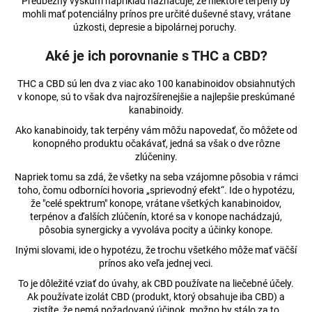
Predbežný výskum napríklad naznačuje, že niektoré terpény by
mohli mať potenciálny prínos pre určité duševné stavy, vrátane
úzkosti, depresie a bipolárnej poruchy.
Aké je ich porovnanie s THC a CBD?
THC a CBD sú len dva z viac ako 100 kanabinoidov obsiahnutých
v konope, sú to však dva najrozšírenejšie a najlepšie preskúmané
kanabinoidy.
Ako kanabinoidy, tak terpény vám môžu napovedať, čo môžete od
konopného produktu očakávať, jedná sa však o dve rôzne
zlúčeniny.
Napriek tomu sa zdá, že všetky na seba vzájomne pôsobia v rámci
toho, čomu odborníci hovoria „sprievodný efekt“. Ide o hypotézu,
že "celé spektrum" konope, vrátane všetkých kanabinoidov,
terpénov a ďalších zlúčenín, ktoré sa v konope nachádzajú,
pôsobia synergicky a vyvoláva pocity a účinky konope.
Inými slovami, ide o hypotézu, že trochu všetkého môže mať väčší
prínos ako veľa jednej veci.
To je dôležité vziať do úvahy, ak CBD používate na liečebné účely.
Ak používate izolát CBD (produkt, ktorý obsahuje iba CBD) a
zistíte, že nemá požadovaný účinok, možno by stálo za to