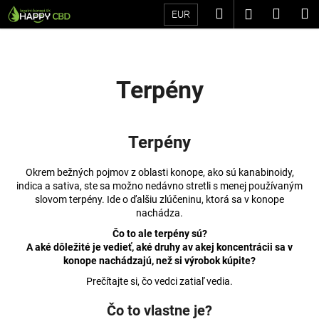
K
Prejsť
Hľadať
Náku
M
Prihláseni
EUR
na
o
Späť
Späť
obsah
košík
š
í
Č
k
Terpény
o
p
o
Terpény
t
r
Okrem bežných pojmov z oblasti konope, ako sú kanabinoidy,
e
indica a sativa, ste sa možno nedávno stretli s menej používaným
slovom terpény. Ide o ďalšiu zlúčeninu, ktorá sa v konope
b
nachádza.
u
Čo to ale terpény sú?
j
A aké dôležité je vedieť, aké druhy av akej koncentrácii sa v
e
konope nachádzajú, než si výrobok kúpite?
t
Prečítajte si, čo vedci zatiaľ vedia.
e
Čo to vlastne je?
n