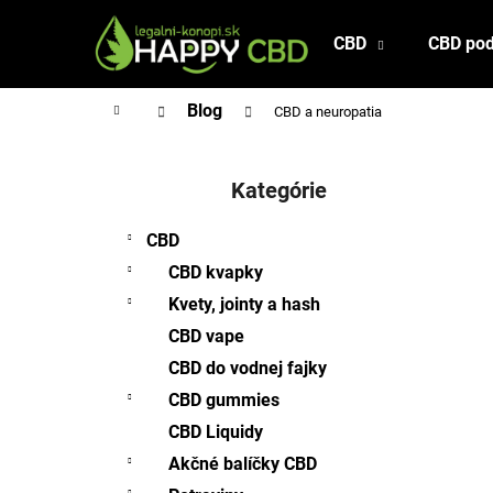
K
Prejsť
na
o
CBD
CBD pod
Späť
Späť
obsah
š
do
do
í
Domov
Blog
CBD a neuropatia
obchodu
obchodu
k
B
o
Kategórie
Preskočiť
č
kategórie
n
CBD
ý
CBD kvapky
p
Kvety, jointy a hash
a
CBD vape
n
CBD do vodnej fajky
e
l
CBD gummies
CBD Liquidy
Akčné balíčky CBD