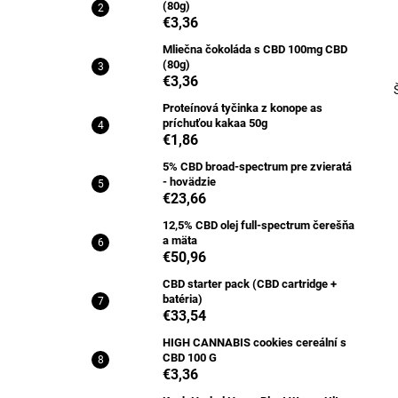
(80g)
€3,36
Mliečna čokoláda s CBD 100mg CBD
(80g)
€3,36
Proteínová tyčinka z konope as
príchuťou kakaa 50g
€1,86
5% CBD broad-spectrum pre zvieratá
- hovädzie
€23,66
12,5% CBD olej full-spectrum čerešňa
a mäta
€50,96
CBD starter pack (CBD cartridge +
batéria)
€33,54
HIGH CANNABIS cookies cereální s
CBD 100 G
€3,36