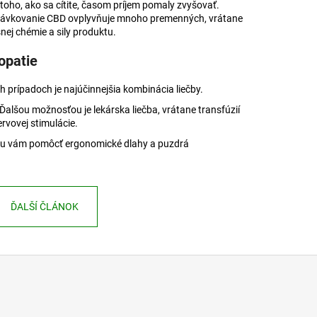
toho, ako sa cítite, časom príjem pomaly zvyšovať.
že dávkovanie CBD ovplyvňuje mnoho premenných, vrátane
snej chémie a sily produktu.
opatie
 prípadoch je najúčinnejšia kombinácia liečby.
 Ďalšou možnosťou je lekárska liečba, vrátane transfúzií
ervovej stimulácie.
môžu vám pomôcť ergonomické dlahy a puzdrá
ĎALŠÍ ČLÁNOK