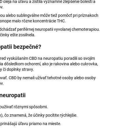
leja na úľavu a zistila významné zlepšenie bolesti a
v.
ou alebo sublingválne môže tiež pomôcť pri príznakoch
 konope malo rôzne koncentrácie THC.
dchádzať periférnej neuropatii vyvolanej chemoterapiou.
inky ešte zosilnela.
opatii bezpečné?
 pred vyskúšaním CBD na neuropatiu poradili so svojím
tia dôsledkom ochorení, ako je rakovina alebo cukrovka,
y či doplnky stravy.
ovať. CBD by nemali užívať tehotné osoby alebo osoby
ov.
neuropatii
používať rôznymi spôsobmi.
), čo znamená, že účinky pocítite rýchlejšie.
 prinášajú úľavu priamo na mieste.