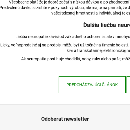
Všeobecne platí, že je dobré začať s nízkou dávkou a po zhodnotení 
Predvolenú dávku si zistite v pokynoch výrobcu, ale majte na pamäti, 
vašej telesnej hmotnosti a individuálnej tele
Ďalšia liečba neur
Liečba neuropatie závisí od základného ochorenia, ale v mnohých
Lieky, voľnopredajné aj na predpis, môžu byť užitočné na tlmenie bolesti.
krvi a transkutánnej elektronickej n
Ak neuropatia postihuje chodidlá, nohy, ruky alebo paže, 
PREDCHÁDZAJÚCI ČLÁNOK
Odoberať newsletter