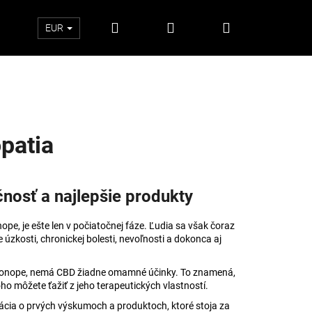
Hľadať
Prihlásenie
Nákupný
EUR
košík
patia
nosť a najlepšie produkty
pe, je ešte len v počiatočnej fáze. Ľudia sa však čoraz
 úzkosti, chronickej bolesti, nevoľnosti a dokonca aj
v konope, nemá CBD žiadne omamné účinky. To znamená,
Nasledujúce
ho môžete ťažiť z jeho terapeutických vlastností.
ácia o prvých výskumoch a produktoch, ktoré stoja za