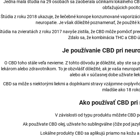
Jedna malá štúdia na 29 osobách sa zaoberala účinkami lokálneho CBD o
obťažujúcich pocito
Štúdia z roku 2018 ukazuje, že liečebné konope konzumované vaporizáci
neuropatie. Je však dôležité poznamenať, že použité
Štúdia na zvieratách z roku 2017 navyše zistila, že CBD môže pomôcť pre
Zdalo sa, že kombinácia THC a CBD úč
Je používanie CBD pri neur
O CBD toho stále veľa nevieme. Z tohto dôvodu je dôležité, aby ste sa
lekárom alebo zdravotníkom. To je obzvlášť dôležité, ak je vaša neuropa
alebo ak v súčasnej dobe užívate liek
CBD sa môže s niektorými liekmi a doplnkami stravy vzájomne ovplyvň
mladšie ako 18 rok
Ako používať CBD pri 
V závislosti od typu produktu môžete CBD 
Ak používate CBD olej, užívate ho sublingválne (čiže pod jazyk
Lokálne produkty CBD sa aplikujú priamo na kožu a