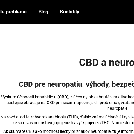
ľa problému
Blog
Kontakty
Čo potrebujete nájsť?
HĽADAŤ
CBD a neuro
Odporúčame
CBD pre neuropatiu: výhody, bezpeč
Výskum účinnosti kanabidiolu (CBD), zlúčeniny obsiahnuté v rastline kono
častejšie obracajú na CBD pri riešení najrôznejších problémov, vrátane
neuropatie.
Na rozdiel od tetrahydrokanabinolu (THC), ďalšie známe účinné látky 
že sa u vás nedostaví „opojenie hlavy“ spojené s THC. Namiesto to
Ak skúmate CBD ako možnosť liečby príznakov neuropatie, tu je inform