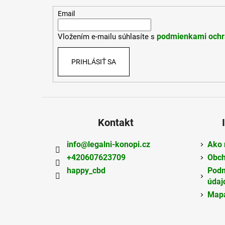
ä
t
Email
i
podmienkami ochr
Vložením e-mailu súhlasíte s
e
PRIHLÁSIŤ SA
Kontakt
info
@
legalni-konopi.cz
Ako 
+420607623709
Obch
happy_cbd
Podm
údaj
Mapa