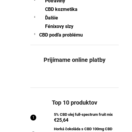
Potraviny
5% CBD OLEJ FULL-SPECTRUM FRUIT
MIX
CBD kozmetika
€25,64
Ďalšie
Pôvodne:
€25,77
Fénixovy slzy
CBD podľa problému
Prijímame online platby
Top 10 produktov
5% CBD olej full-spectrum fruit mix
€25,64
Horká čokoláda s CBD 100mg CBD