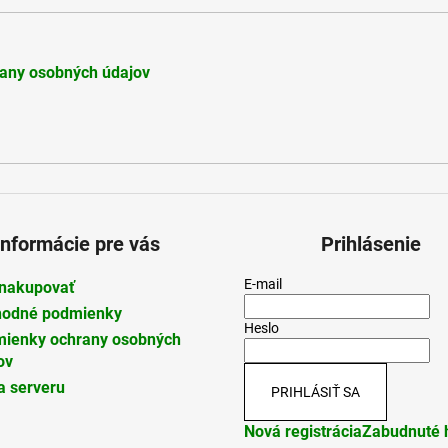
any osobných údajov
Informácie pre vás
Prihlásenie
E-mail
nakupovať
odné podmienky
Heslo
ienky ochrany osobných
ov
 serveru
PRIHLÁSIŤ SA
Nová registrácia
Zabudnuté 