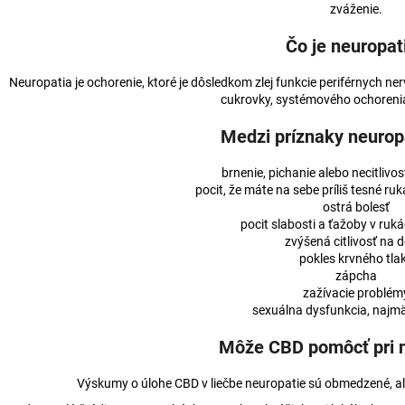
HORKÁ ČOKOLÁDA S CBD 100MG CBD
MLIEČNA ČOKOL
zváženie.
(80G)
(80G)
€3,36
€3,36
Čo je neuropat
Neuropatia je ochorenie, ktoré je dôsledkom zlej funkcie periférnych 
cukrovky, systémového ochorenia
Medzi príznaky neuropa
brnenie, pichanie alebo necitlivos
pocit, že máte na sebe príliš tesné ru
ostrá bolesť
pocit slabosti a ťažoby v ruk
zvýšená citlivosť na 
pokles krvného tla
zápcha
zažívacie problém
sexuálna dysfunkcia, naj
Môže CBD pomôcť pri 
Výskumy o úlohe CBD v liečbe neuropatie sú obmedzené, al