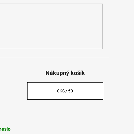
Nákupný košík
0
KS /
€0
heslo