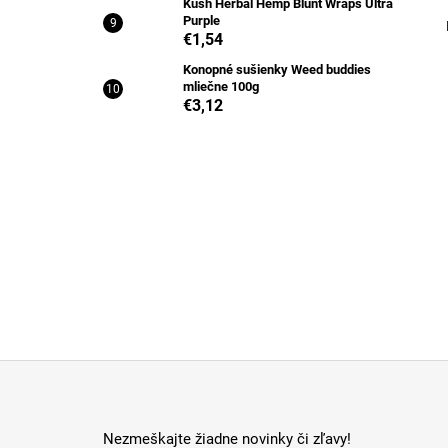
Kush Herbal Hemp Blunt Wraps Ultra
Purple
€1,54
Konopné sušienky Weed buddies
mliečne 100g
€3,12
Z
á
p
Nezmeškajte žiadne novinky či zľavy!