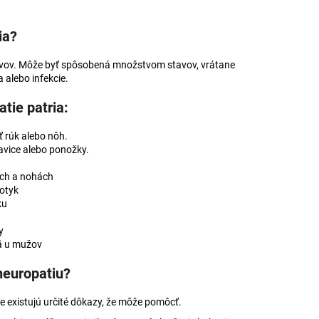
ÁDA S CBD 100MG CBD
ia?
nervov. Môže byť spôsobená množstvom stavov, vrátane
 alebo infekcie.
tie patria:
ť rúk alebo nôh.
kavice alebo ponožky.
ách a nohách
dotyk
ku
y
mä u mužov
neuropatiu?
e existujú určité dôkazy, že môže pomôcť.