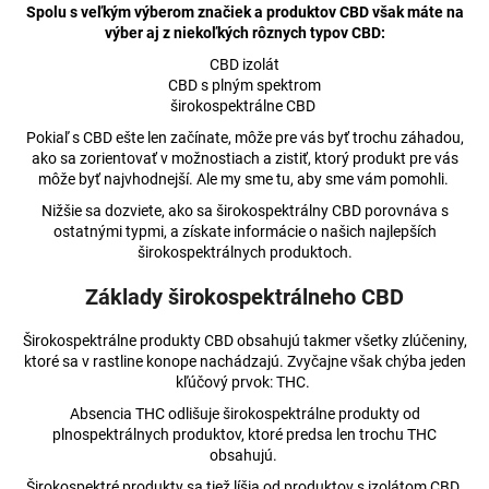
Spolu s veľkým výberom značiek a produktov CBD však máte na
á
výber aj z niekoľkých rôznych typov CBD:
j
CBD izolát
s
CBD s plným spektrom
širokospektrálne CBD
ť
?
Pokiaľ s CBD ešte len začínate, môže pre vás byť trochu záhadou,
ako sa zorientovať v možnostiach a zistiť, ktorý produkt pre vás
môže byť najvhodnejší. Ale my sme tu, aby sme vám pomohli.
Nižšie sa dozviete, ako sa širokospektrálny CBD porovnáva s
ostatnými typmi, a získate informácie o našich najlepších
širokospektrálnych produktoch.
HĽADAŤ
Základy širokospektrálneho CBD
Širokospektrálne produkty CBD obsahujú takmer všetky zlúčeniny,
O
ktoré sa v rastline konope nachádzajú. Zvyčajne však chýba jeden
d
kľúčový prvok: THC.
p
Absencia THC odlišuje širokospektrálne produkty od
o
plnospektrálnych produktov, ktoré predsa len trochu THC
r
obsahujú.
ú
Širokospektré produkty sa tiež líšia od produktov s izolátom CBD.