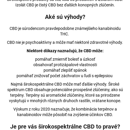
č
Izolát CBD je čistý CBD bez ďalších konopných zlúčenín.
a
m
Aké sú výhody?
e
CBD je súrodencom pravdepodobne známejšieho kanabinoidu
THC.
SOSTONED
ENERGY
CBD nie je psychoaktívny a môže mať niektoré zdravotné výhody.
DRINK
Niektoré dôkazy naznačujú, že CBD môže:
330
ML
pomáhať zmierniť bolesť a úzkosť
€1,54
obsahovať protizápalové vlastnosti
Pôvodne:
pomáhať zlepšiť spánok
€1,59
pomáhať znižovať počet záchvatov u ľudí s epilepsiou
Najmä širokospektrálne CBD môže mať ďalšie výhody. Široké
spektrum CBD obsahuje potenciálne prospešné zlúčeniny, ako sú
terpény. Terpény sú aromatické zlúčeniny, ktoré sa prirodzene
vyskytujú v mnohých rôznych druhoch rastlín, vrátane konope.
Výskum z roku 2020 naznačuje, že kombinácia terpénov a
kanabinoidov môže pôsobiť na zvýšenie účinkov CBD.
Je pre vás širokospektrálne CBD to pravé?