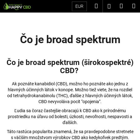
K
Prejsť
Hľadať
Náku
M
Prihláseni
EUR
na
o
Späť
Späť
obsah
košík
š
í
Č
k
Čo je broad spektrum
o
p
o
Čo je broad spektrum (širokospektré)
t
CBD?
r
e
Ak poznáte kanabidiol (CBD), možno ho poznáte ako jednu z
b
hlavných účinných látok v konope. Možno tiež viete, že na rozdiel
od tetrahydrokanabinolu (THC), ďalšie z hlavných účinných látok,
u
CBD nevyvoláva pocit "opojenia".
j
Ľudia sa čoraz častejšie obracajú k CBD ako k prírodnému
e
prostriedku na úľavu od bolesti, úzkosti, nevoľnosti, nespavosti a
t
ďalších.
e
Táto rastúca popularita znamená, že sa pravdepodobne stretnete
s väčším množstvom výrobkov CBD ako kedykoľvek predtým.
n