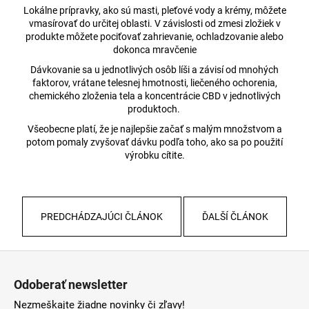
Lokálne prípravky, ako sú masti, pleťové vody a krémy, môžete
vmasírovať do určitej oblasti. V závislosti od zmesi zložiek v
produkte môžete pociťovať zahrievanie, ochladzovanie alebo
dokonca mravčenie
Dávkovanie sa u jednotlivých osôb líši a závisí od mnohých
faktorov, vrátane telesnej hmotnosti, liečeného ochorenia,
chemického zloženia tela a koncentrácie CBD v jednotlivých
produktoch.
Všeobecne platí, že je najlepšie začať s malým množstvom a
potom pomaly zvyšovať dávku podľa toho, ako sa po použití
výrobku cítite.
PREDCHÁDZAJÚCI ČLÁNOK
ĎALŠÍ ČLÁNOK
Z
á
Odoberať newsletter
p
Nezmeškajte žiadne novinky či zľavy!