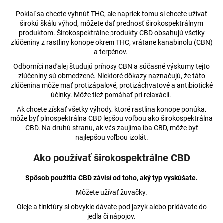
Pokiaľ sa chcete vyhnúť THC, ale napriek tomu si chcete užívať
širokú škálu výhod, môžete dať prednosť širokospektrálnym
produktom. Širokospektrálne produkty CBD obsahujú všetky
zlúčeniny z rastliny konope okrem THC, vrátane kanabinolu (CBN)
a terpénov.
Odborníci naďalej študujú prínosy CBN a súčasné výskumy tejto
zlúčeniny sú obmedzené. Niektoré dôkazy naznačujú, že táto
zlúčenina môže mať protizápalové, protizáchvatové a antibiotické
účinky. Môže tiež pomáhať pri relaxácii.
Ak chcete získať všetky výhody, ktoré rastlina konope ponúka,
môže byť plnospektrálna CBD lepšou voľbou ako širokospektrálna
CBD. Na druhú stranu, ak vás zaujíma iba CBD, môže byť
najlepšou voľbou izolát.
Ako používať širokospektrálne CBD
Spôsob použitia CBD závisí od toho, aký typ vyskúšate.
Môžete užívať žuvačky.
Oleje a tinktúry si obvykle dávate pod jazyk alebo pridávate do
jedla či nápojov.