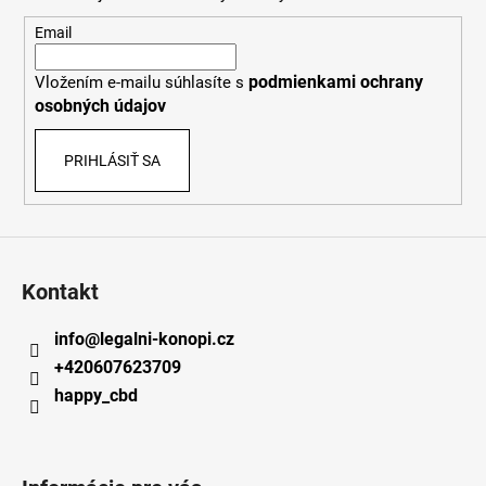
ä
t
Email
i
podmienkami ochrany
Vložením e-mailu súhlasíte s
e
osobných údajov
PRIHLÁSIŤ SA
Kontakt
info
@
legalni-konopi.cz
+420607623709
happy_cbd