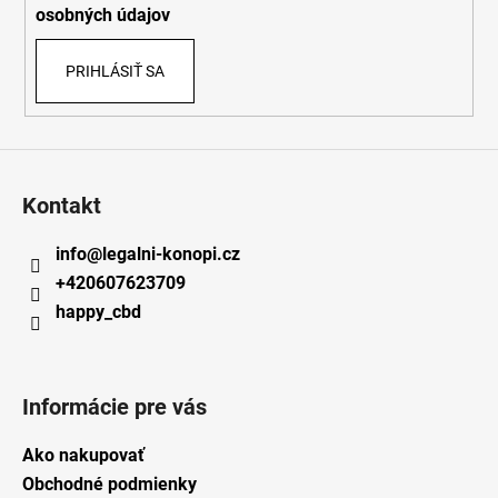
e
osobných údajov
PRIHLÁSIŤ SA
Kontakt
info
@
legalni-konopi.cz
+420607623709
happy_cbd
Informácie pre vás
Ako nakupovať
Obchodné podmienky