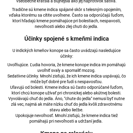
všeobecne kratšia a bujnejšia ako jej náprotivok sativa.
á
Tradične sú kmene indica spájané skôr s telesným opojením,
j
vďaka ktorému sa cítite uvoľnene. Často sa odporúčajú ľuďom,
ktorí hľadajú kmene pomáhajúce pri bolestiach, nespavosti,
s
nevoľnosti alebo zlej chuti do jedla.
ť
?
Účinky spojené s kmeňmi indica
U indických kmeňov konope sa často uvádzajú nasledujúce
účinky:
Uvoľňujúce. Ľudia hovoria, že kmene konope indica im pomáhajú
HĽADAŤ
uvoľniť svaly a spomaliť mozog.
Sedatívne účinky. Mnohí zisťujú, že ich kmene indica uspávajú, čo
môže byť dobré pre ľudí s nespavosťou.
Uľavujú od bolesti. Kmene indica sú často odporúčané ľuďom,
ktorí chcú konope užívať pri chronickej alebo akútnej bolesti.
O
Vyvolávajú chuť do jedla. Áno, "chute do jedla" nemusí byť nutne
d
zlá vec, najmä ak máte nízku chuť do jedla kvôli zdravotnému
p
stavu alebo liečbe.
o
Upokojuje nevoľnosť. Mnohí zisťujú, že kmene indica tiež
r
pomáhajú pri nevoľnosti a udržaní jedla.
ú