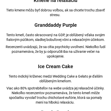
Kmene na relaxáciu
č
a
Tieto kmene môžu byť dobrou voľbou, ak sa chcete trochu zbaviť
m
stresu.
e
Granddaddy Purple
KONOPNÁ
Tento kmeň, často skracovaný na GDP, je obľúbený vďaka svojim
MASŤ
MANGOVÁ
fialovým púčikom, sladkej bobuľovej vôni a relaxačným účinkom.
UPOKOJUJÚCA
Recenzenti uvádzajú, že sa cítia psychicky uvoľnení. Niekoľko ľudí
€15,37
poznamenáva, že by ju odporučili iba na užívanie večer na
Pôvodne:
upokojenie.
€16,24
Ice Cream Cake
Tento indický kríženec medzi Wedding Cake a Gelato je ďalším
obľúbeným kmeňom.
Viac ako 80% spotrebiteľov na webe uvádza jej relaxačné účinky.
Niekoľko recenzentov poznamenáva, že tento kmeň môže
spočiatku vyvolať trochu chichotavé eufórie, ktorá sa pomaly
mení na hlbokú relaxáciu.