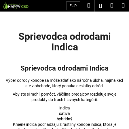
K
Prejsť
Hľadať
Náku
M
Prihláseni
EUR
na
o
Späť
Späť
obsah
košík
š
í
Č
k
Sprievodca odrodami
o
Indica
p
o
t
Sprievodca odrodami Indica
r
e
Výber odrody konope sa môže zdať ako náročná úloha, najmä keď
b
ste v obchode, ktorý ponúka desiatky odrôd.
u
Aby ste si mohli pomôcť, väčšina predajcov rozdeľuje svoje
j
produkty do troch hlavných kategórií:
e
indica
t
sativa
hybridný
e
Kmene indica pochádzajú z rastliny konope indica, ktorá je
n