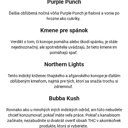
Purple Punch
Ďalšia obľúbená nočná vôňa Purple Punch je fialová a vonia po
hrozne ako cukríky.
Kmene pre spánok
Verdikt o tom, či konope pomáha alebo škodí spánku, je stále
nejednoznačný, ale spotrebitelia uvádzajú, že tieto kmene im
pomáhajú spať.
Northern Lights
Tento indický kríženec thajského a afganského konope je ďalším
obľúbeným kmeňom, najmä pre tých, ktorí sa snažia trochu si
zdriemnuť.
Bubba Kush
Rovnako ako u mnohých iných indických odrôd, ani túto nebudete
chcieť konzumovať, pokiaľ máte veľa práce. Pokiaľ s kanabisom
začínate, nezabudnite si dvakrát overiť obsah THC v akomkoľvek
produkte, ktorý si vyberiete.