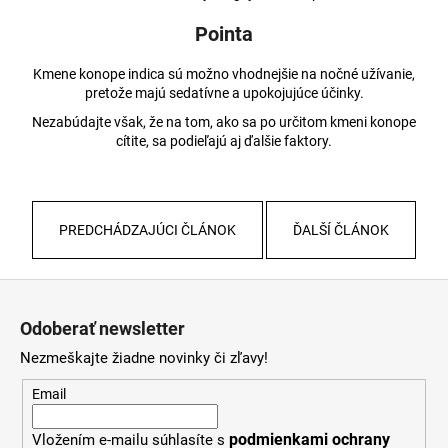
Pointa
Kmene konope indica sú možno vhodnejšie na nočné užívanie,
pretože majú sedatívne a upokojujúce účinky.
Nezabúdajte však, že na tom, ako sa po určitom kmeni konope
cítite, sa podieľajú aj ďalšie faktory.
PREDCHÁDZAJÚCI ČLÁNOK
ĎALŠÍ ČLÁNOK
Z
á
Odoberať newsletter
p
Nezmeškajte žiadne novinky či zľavy!
ä
t
Email
i
podmienkami ochrany
Vložením e-mailu súhlasíte s