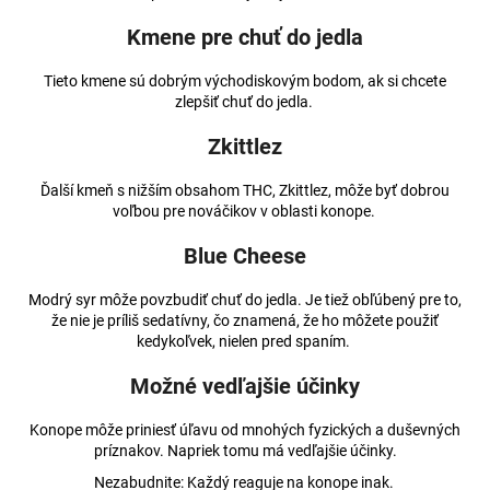
Kmene pre chuť do jedla
Tieto kmene sú dobrým východiskovým bodom, ak si chcete
zlepšiť chuť do jedla.
Zkittlez
Ďalší kmeň s nižším obsahom THC, Zkittlez, môže byť dobrou
voľbou pre nováčikov v oblasti konope.
Blue Cheese
Modrý syr môže povzbudiť chuť do jedla. Je tiež obľúbený pre to,
že nie je príliš sedatívny, čo znamená, že ho môžete použiť
kedykoľvek, nielen pred spaním.
Možné vedľajšie účinky
Konope môže priniesť úľavu od mnohých fyzických a duševných
príznakov. Napriek tomu má vedľajšie účinky.
Nezabudnite: Každý reaguje na konope inak.