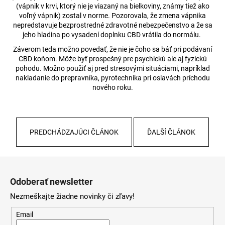
(vápnik v krvi, ktorý nie je viazaný na bielkoviny, známy tiež ako
voľný vápnik) zostal v norme. Pozorovala, že zmena vápnika
nepredstavuje bezprostredné zdravotné nebezpečenstvo a že sa
jeho hladina po vysadení doplnku CBD vrátila do normálu.
Záverom teda možno povedať, že nie je čoho sa báť pri podávaní
CBD koňom. Môže byť prospešný pre psychickú ale aj fyzickú
pohodu. Možno použiť aj pred stresovými situáciami, napríklad
nakladanie do prepravníka, pyrotechnika pri oslavách príchodu
nového roku.
PREDCHÁDZAJÚCI ČLÁNOK
ĎALŠÍ ČLÁNOK
Z
á
Odoberať newsletter
p
Nezmeškajte žiadne novinky či zľavy!
ä
t
Email