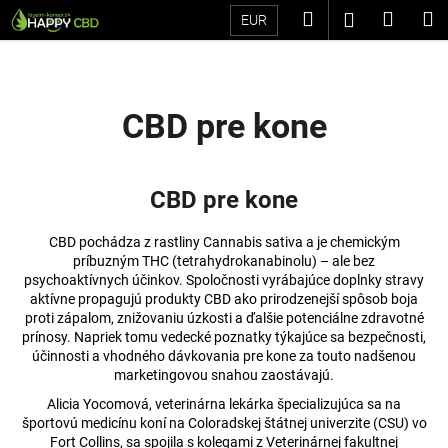
K
Prejsť
Hľadať
Náku
M
Prihláseni
EUR
na
o
Späť
Späť
obsah
košík
š
í
Č
k
CBD pre kone
o
p
o
CBD pre kone
t
r
CBD pochádza z rastliny Cannabis sativa a je chemickým
e
príbuzným THC (tetrahydrokanabinolu) – ale bez
psychoaktívnych účinkov. Spoločnosti vyrábajúce doplnky stravy
b
aktívne propagujú produkty CBD ako prirodzenejší spôsob boja
u
proti zápalom, znižovaniu úzkosti a ďalšie potenciálne zdravotné
prínosy. Napriek tomu vedecké poznatky týkajúce sa bezpečnosti,
j
účinnosti a vhodného dávkovania pre kone za touto nadšenou
e
marketingovou snahou zaostávajú.
t
Alicia Yocomová, veterinárna lekárka špecializujúca sa na
e
športovú medicínu koní na Coloradskej štátnej univerzite (CSU) vo
n
Fort Collins, sa spojila s kolegami z Veterinárnej fakultnej