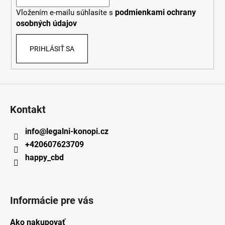
i
podmienkami ochrany
Vložením e-mailu súhlasíte s
e
osobných údajov
PRIHLÁSIŤ SA
Kontakt
info
@
legalni-konopi.cz
+420607623709
happy_cbd
Informácie pre vás
Ako nakupovať