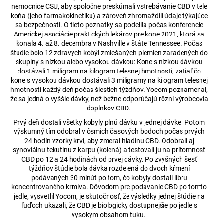
nemocnice CSU, aby spoločne preskúmali vstrebávanie CBD v tele
á
koňa (jeho farmakokinetiku) a zároveň zhromaždili údaje týkajúce
j
sa bezpečnosti. O tieto poznatky sa podelila počas konferencie
Americkej asociácie praktických lekárov pre kone 2021, ktorá sa
s
konala 4. až 8. decembra v Nashville v štáte Tennessee. Počas
ť
štúdie bolo 12 zdravých kobýl zmiešaných plemien zaradených do
?
skupiny s nízkou alebo vysokou dávkou: Kone s nízkou dávkou
dostávali 1 miligram na kilogram telesnej hmotnosti, zatiaľ čo
kone s vysokou dávkou dostávali 3 miligramy na kilogram telesnej
hmotnosti každý deň počas šiestich týždňov. Yocom poznamenal,
že sa jedná o vyššie dávky, než bežne odporúčajú rôzni výrobcovia
doplnkov CBD.
HĽADAŤ
Prvý deň dostali všetky kobyly plnú dávku v jednej dávke. Potom
výskumný tím odobral v ôsmich časových bodoch počas prvých
24 hodín vzorky krvi, aby zmeral hladinu CBD. Odobrali aj
synoviálnu tekutinu z karpu (kolená) a testovali ju na prítomnosť
O
CBD po 12 a 24 hodinách od prvej dávky. Po zvyšných šesť
d
týždňov štúdie bola dávka rozdelená do dvoch kŕmení
p
podávaných 30 minút po tom, čo kobyly dostali libru
o
koncentrovaného krmiva. Dôvodom pre podávanie CBD po tomto
r
jedle, vysvetlil Yocom, je skutočnosť, že výsledky jednej štúdie na
ľuďoch ukázali, že CBD je biologicky dostupnejšie po jedle s
ú
vysokým obsahom tuku.