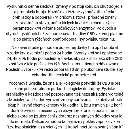
č
a
Výskumníci denne sledovali zmeny v postoji koní, ich chuť do jedla
a produkciu hnoja. Každé dva týždne vykonávali lekárske
m
prehliadky a odoberali krv, pričom zisťovali prípadné zmeny
e
zdravotného stavu, počtu bielych krviniek a chemických
parametrov krvi vrátane pečeňových enzýmov. Po dvoch a
štyroch týždňoch tiež zaznamenávali hladiny CBD v krvnej plazme
CBD
a po piatich týždňoch opäť odoberali synoviálnu tekutinu.
KVĚTY
-
Na záver štúdie po podaní poslednej dávky tím opäť odobral
ORANGE
vzorky krvi osemkrát počas 24 hodín. Vzorky krvi boli opakované
BUD
24, 48 a 96 hodín po poslednej dávke, aby sa zistilo, ako dlho CBD
17%
zostáva v tele po šiestich týždňoch kumulatívneho dávkovania.
€5,49
Poslednú vzorku krvi vedci odobrali 10 dní po ukončení štúdie, aby
Pôvodne:
vyhodnotili chemické parametre krvi.
€6,06
Yocomová uviedla, že ona a jej kolegovia potvrdili, že CBD je pre
kone pri perorálnom podaní biologicky dostupný. Fyzické
prehliadky a každodenné pozorovania tiež nezistili žiadne viditeľné
zlé účinky - ani žiadne výrazné zmeny správania - u kobýl z oboch
skupín. Krvné chemické testy však odhalili, že u ôsmich z 12 koní
došlo k zvýšeniu pečeňových enzýmov, ktoré sa počas štúdie
alebo skoro po jej ukončení z doteraz neznámych dôvodov vrátilo
do normálu. Ďalšou záhadou bol výrazný pokles vápnika v krvi
(tzv. hypokalciémia) u všetkých 12 kobýl, hoci „ionizovaný vápnik“