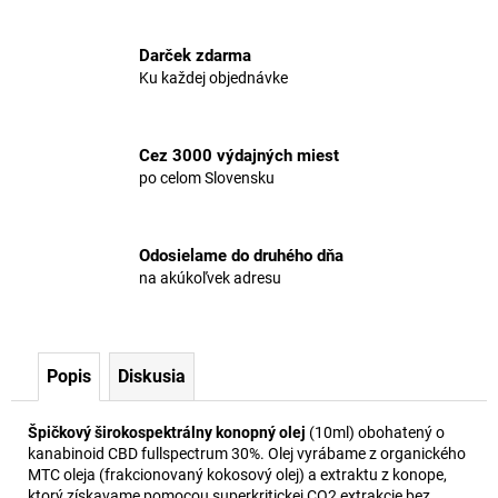
č
a
m
Darček zdarma
e
Ku každej objednávke
5%
Cez 3000 výdajných miest
CBD
po celom Slovensku
OLEJ
FULL-
SPECTRUM
FRUIT
MIX
Odosielame do druhého dňa
na akúkoľvek adresu
€25,64
Pôvodne:
€25,77
Popis
Diskusia
Špičkový širokospektrálny konopný olej
(10ml) obohatený o
kanabinoid CBD fullspectrum 30%. Olej vyrábame z organického
MTC oleja (frakcionovaný kokosový olej) a extraktu z konope,
ktorý získavame pomocou superkritickej CO2 extrakcie bez