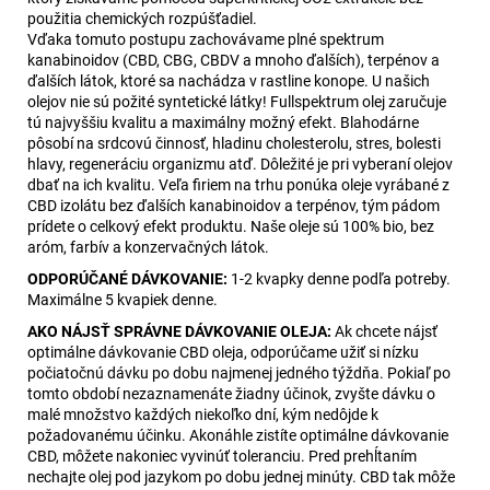
použitia chemických rozpúšťadiel.
Vďaka tomuto postupu zachovávame plné spektrum
kanabinoidov (CBD, CBG, CBDV a mnoho ďalších), terpénov a
ďalších látok, ktoré sa nachádza v rastline konope. U našich
olejov nie sú požité syntetické látky! Fullspektrum olej zaručuje
tú najvyššiu kvalitu a maximálny možný efekt. Blahodárne
pôsobí na srdcovú činnosť, hladinu cholesterolu, stres, bolesti
hlavy, regeneráciu organizmu atď. Dôležité je pri vyberaní olejov
dbať na ich kvalitu. Veľa firiem na trhu ponúka oleje vyrábané z
CBD izolátu bez ďalších kanabinoidov a terpénov, tým pádom
prídete o celkový efekt produktu. Naše oleje sú 100% bio, bez
aróm, farbív a konzervačných látok.
ODPORÚČANÉ DÁVKOVANIE:
1-2 kvapky denne podľa potreby.
Maximálne 5 kvapiek denne.
AKO NÁJSŤ SPRÁVNE DÁVKOVANIE OLEJA:
Ak chcete nájsť
optimálne dávkovanie CBD oleja, odporúčame užiť si nízku
počiatočnú dávku po dobu najmenej jedného týždňa. Pokiaľ po
tomto období nezaznamenáte žiadny účinok, zvyšte dávku o
malé množstvo každých niekoľko dní, kým nedôjde k
požadovanému účinku. Akonáhle zistíte optimálne dávkovanie
CBD, môžete nakoniec vyvinúť toleranciu. Pred prehĺtaním
nechajte olej pod jazykom po dobu jednej minúty. CBD tak môže