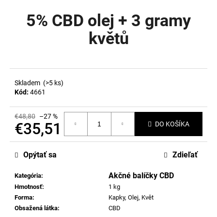
je
á
0,0
5% CBD olej + 3 gramy
z
j
5
květů
s
hviezdičiek.
ť
?
Skladem
(>5 ks)
Kód:
4661
HĽADAŤ
€48,80
–27 %
€35,51
DO KOŠÍKA
Jednotková
cena:
O
Opýtať sa
Zdieľať
d
p
Akčné balíčky CBD
Kategória
:
o
Hmotnosť
:
1 kg
r
Forma
:
Kapky, Olej, Květ
ú
Obsažená látka
:
CBD