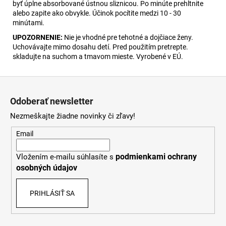
byť úplne absorbované ústnou sliznicou. Po minúte prehltnite
alebo zapite ako obvykle. Účinok pocítite medzi 10 - 30
minútami.
UPOZORNENIE:
Nie je vhodné pre tehotné a dojčiace ženy.
Uchovávajte mimo dosahu detí. Pred použitím pretrepte.
skladujte na suchom a tmavom mieste. Vyrobené v EÚ.
Z
á
Odoberať newsletter
p
Nezmeškajte žiadne novinky či zľavy!
ä
t
Email
i
podmienkami ochrany
Vložením e-mailu súhlasíte s
e
osobných údajov
PRIHLÁSIŤ SA