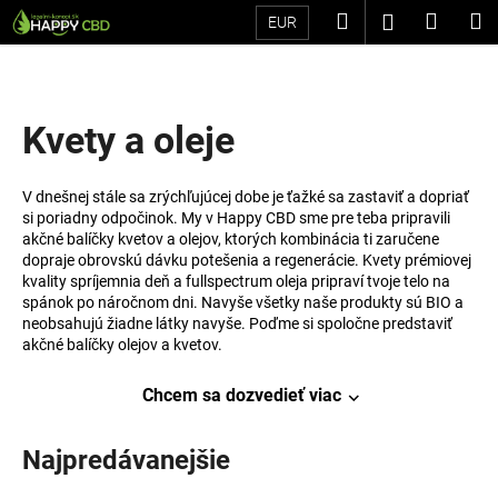
K
Prejsť
Hľadať
Náku
M
Prihláseni
EUR
na
o
Späť
Späť
obsah
košík
š
í
Č
k
Kvety a oleje
o
p
V dnešnej stále sa zrýchľujúcej dobe je ťažké sa zastaviť a dopriať
o
si poriadny odpočinok. My v Happy CBD sme pre teba pripravili
t
akčné balíčky kvetov a olejov, ktorých kombinácia ti zaručene
dopraje obrovskú dávku potešenia a regenerácie. Kvety prémiovej
r
kvality spríjemnia deň a fullspectrum oleja pripraví tvoje telo na
e
spánok po náročnom dni. Navyše všetky naše produkty sú BIO a
b
neobsahujú žiadne látky navyše. Poďme si spoločne predstaviť
akčné balíčky olejov a kvetov.
u
j
Chcem sa dozvedieť viac
e
t
Najpredávanejšie
e
n