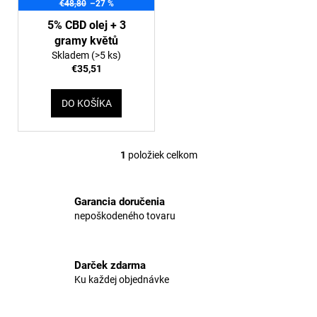
k
č
€48,80
–27 %
r
a
t
o
5% CBD olej + 3
m
o
gramy květů
d
e
v
Skladem
(>5 ks)
u
€35,51
k
5%
t
CBD
DO KOŠÍKA
OLEJ
o
FULL-
v
SPECTRUM
FRUIT
1
položiek celkom
O
MIX
v
€25,64
l
Pôvodne:
Garancia doručenia
€25,77
á
nepoškodeného tovaru
d
a
c
Darček zdarma
i
Ku každej objednávke
e
p