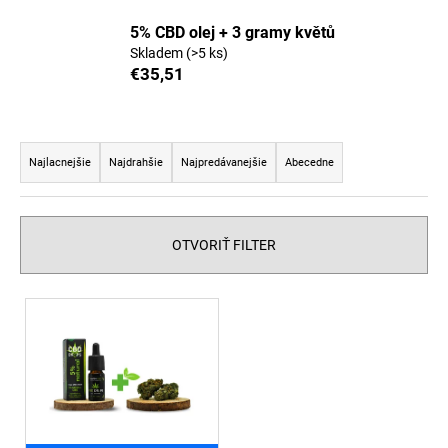
á
5% CBD olej + 3 gramy květů
j
Skladem
(>5 ks)
s
€35,51
ť
?
R
a
Najlacnejšie
Najdrahšie
Najpredávanejšie
Abecedne
d
e
HĽADAŤ
n
OTVORIŤ FILTER
i
e
V
O
p
ý
d
r
p
p
o
i
o
d
r
s
u
ú
p