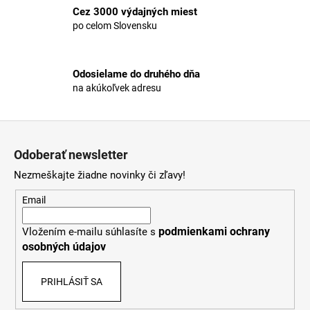
r
Cez 3000 výdajných miest
v
po celom Slovensku
k
y
v
Odosielame do druhého dňa
ý
na akúkoľvek adresu
p
i
s
Z
u
á
Odoberať newsletter
p
Nezmeškajte žiadne novinky či zľavy!
ä
t
Email
i
podmienkami ochrany
Vložením e-mailu súhlasíte s
e
osobných údajov
PRIHLÁSIŤ SA