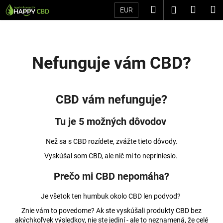
K
Prejsť
Hľadať
Náku
M
Prihláseni
EUR
na
o
Späť
Späť
obsah
košík
š
í
Č
k
Nefunguje vám CBD?
o
p
o
CBD vám nefunguje?
t
r
Tu je 5 možných dôvodov
e
Než sa s CBD rozídete, zvážte tieto dôvody.
b
u
Vyskúšal som CBD, ale nič mi to neprinieslo.
j
Prečo mi CBD nepomáha?
e
t
Je všetok ten humbuk okolo CBD len podvod?
e
Znie vám to povedome? Ak ste vyskúšali produkty CBD bez
n
akýchkoľvek výsledkov, nie ste jediní - ale to neznamená, že celé