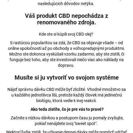
č
nasledujúcich dôvodov netýka.
a
m
Váš produkt CBD nepochádza z
e
renomovaného zdroja.
Kde ste si kúpili svoj CBD olej?
12,5%
CBD
S rastúcou popularitou sa zdá, že CBD sa objavuje všade – od
OLEJ
online spoločností až po obchody s voľnopredajnými produktmi.
FULL-
Možno ste dokonca vyskúšali vzorku zadarmo, aby ste zistili, či
SPECTRUM
funguje bez toho, aby ste investovali niečo viac ako náklady na
ČEREŠŇA
dopravu.
A
MÄTA
Musíte si ju vytvoriť vo svojom systéme
€50,96
Pôvodne:
Nájsť správnu dávku CBD môže byť zložité. Vhodné množstvo sa
€51,21
u každého jednotlivca líši, pretože každý človek má jedinečnú
biológiu, ktorá vedie k inej reakcii.
Ako teda zistíte, čo je pre vás to pravé?
Začnite s nízkou dávkou a postupom času ju pomaly zvyšujte,
pokiaľ nenájdete svoj "sweet spot".
Niektorí ľudia zistili, že užívanie dennej dávky môže pomôcť udržať