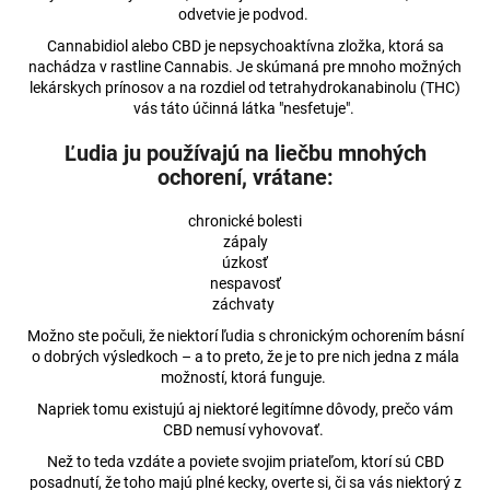
odvetvie je podvod.
á
Cannabidiol alebo CBD je nepsychoaktívna zložka, ktorá sa
j
nachádza v rastline Cannabis. Je skúmaná pre mnoho možných
s
lekárskych prínosov a na rozdiel od tetrahydrokanabinolu (THC)
ť
vás táto účinná látka "nesfetuje".
?
Ľudia ju používajú na liečbu mnohých
ochorení, vrátane:
chronické bolesti
zápaly
HĽADAŤ
úzkosť
nespavosť
záchvaty
Možno ste počuli, že niektorí ľudia s chronickým ochorením básní
O
o dobrých výsledkoch – a to preto, že je to pre nich jedna z mála
d
možností, ktorá funguje.
p
Napriek tomu existujú aj niektoré legitímne dôvody, prečo vám
o
CBD nemusí vyhovovať.
r
Než to teda vzdáte a poviete svojim priateľom, ktorí sú CBD
ú
posadnutí, že toho majú plné kecky, overte si, či sa vás niektorý z