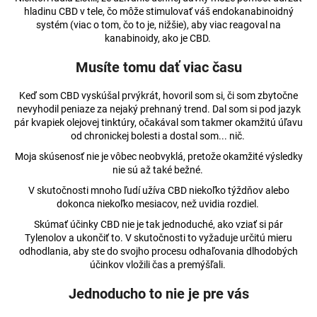
hladinu CBD v tele, čo môže stimulovať váš endokanabinoidný
systém (viac o tom, čo to je, nižšie), aby viac reagoval na
kanabinoidy, ako je CBD.
Musíte tomu dať viac času
Keď som CBD vyskúšal prvýkrát, hovoril som si, či som zbytočne
nevyhodil peniaze za nejaký prehnaný trend. Dal som si pod jazyk
pár kvapiek olejovej tinktúry, očakával som takmer okamžitú úľavu
od chronickej bolesti a dostal som... nič.
Moja skúsenosť nie je vôbec neobvyklá, pretože okamžité výsledky
nie sú až také bežné.
V skutočnosti mnoho ľudí užíva CBD niekoľko týždňov alebo
dokonca niekoľko mesiacov, než uvidia rozdiel.
Skúmať účinky CBD nie je tak jednoduché, ako vziať si pár
Tylenolov a ukončiť to. V skutočnosti to vyžaduje určitú mieru
odhodlania, aby ste do svojho procesu odhaľovania dlhodobých
účinkov vložili čas a premýšľali.
Jednoducho to nie je pre vás