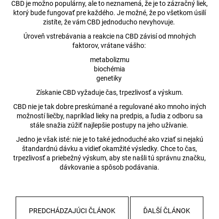
CBD je možno populárny, ale to neznamená, že je to zázračný liek,
ktorý bude fungovať pre každého. Je možné, že po všetkom úsilí
zistíte, že vám CBD jednoducho nevyhovuje.
Úroveň vstrebávania a reakcie na CBD závisí od mnohých
faktorov, vrátane vášho:
metabolizmu
biochémia
genetiky
Získanie CBD vyžaduje čas, trpezlivosť a výskum.
CBD nie je tak dobre preskúmané a regulované ako mnoho iných
možností liečby, napríklad lieky na predpis, a ľudia z odboru sa
stále snažia zúžiť najlepšie postupy na jeho užívanie.
Jedno je však isté: nie je to také jednoduché ako vziať si nejakú
štandardnú dávku a vidieť okamžité výsledky. Chce to čas,
trpezlivosť a priebežný výskum, aby ste našli tú správnu značku,
dávkovanie a spôsob podávania.
PREDCHÁDZAJÚCI ČLÁNOK
ĎALŠÍ ČLÁNOK