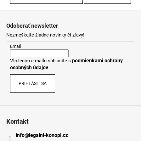
Z
á
Odoberať newsletter
p
Nezmeškajte žiadne novinky či zľavy!
ä
t
Email
i
podmienkami ochrany
Vložením e-mailu súhlasíte s
e
osobných údajov
PRIHLÁSIŤ SA
Kontakt
info
@
legalni-konopi.cz