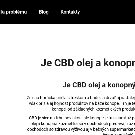
ľa problému
Blog
Kontakty
Čo potrebujete nájsť?
HĽADAŤ
Je CBD olej a konopný
Odporúčame
Je CBD olej a konopný 
Zelená horúčka prišla s treskom a bude sa držať aj naďal
však prišla aj hojnosť produktov na báze konope. Trh je 
konope, od základných kozmetických produk
CBD je síce na trhu novinkou, ale konope je tu s nami už
olej a konopná kozmetika sa v obchodoch predávajú už 
obchodoch so zdravou výživou aj v bežných supermarketoc