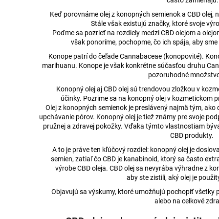
často zamieňajú.
3% CBD BROAD-SPECTRUM PRE MALÉ
KONOPNÁ MASŤ
ZVIERATÁ
Keď porovnáme olej z konopných semienok a CBD olej, n
€15,37
€17,74
Pôvodne:
€16,2
Stále však existujú značky, ktoré svoje vý
Pôvodne:
€17,83
Poďme sa pozrieť na rozdiely medzi CBD olejom a olej
však ponoríme, pochopme, čo ich spája, aby sme 
Konope patrí do čeľade Cannabaceae (konopovité). Kon
marihuanu. Konope je však konkrétne súčasťou druhu Cann
pozoruhodné množstv
Konopný olej aj CBD olej sú trendovou zložkou v kozme
účinky. Pozrime sa na konopný olej v kozmetickom pri
Olej z konopných semienok je preslávený najmä tým, ako
upchávanie pórov. Konopný olej je tiež známy pre svoje po
pružnej a zdravej pokožky. Vďaka týmto vlastnostiam býv
CBD produkty.
A to je práve ten kľúčový rozdiel: konopný olej je doslo
semien, zatiaľ čo CBD je kanabinoid, ktorý sa často extr
výrobe CBD oleja. CBD olej sa nevyrába výhradne z kono
aby ste zistili, aký olej je použ
Objavujú sa výskumy, ktoré umožňujú pochopiť všetky 
alebo na celkové zdra