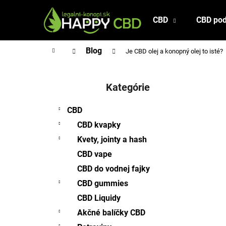
K
Prejsť
na
o
CBD
CBD pod
Späť
Späť
obsah
š
do
do
í
Domov
Blog
Je CBD olej a konopný olej to isté?
obchodu
obchodu
k
B
o
Kategórie
Preskočiť
č
kategórie
n
CBD
ý
CBD kvapky
p
Kvety, jointy a hash
a
CBD vape
n
CBD do vodnej fajky
e
l
CBD gummies
CBD Liquidy
Akčné balíčky CBD