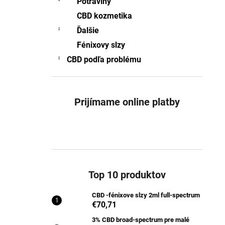
Potraviny
CBD -FÉNIXOVE SLZY 2ML FULL-
SPECTRUM
CBD kozmetika
€70,71
Ďalšie
Pôvodne:
€76,92
Fénixovy slzy
CBD podľa problému
Prijímame online platby
Top 10 produktov
CBD -fénixove slzy 2ml full-spectrum
€70,71
3% CBD broad-spectrum pre malé