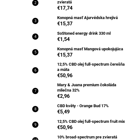
zvieratá
€17,74
Konopná masť Ajurvédska hrejivá
€15,37
SoStoned energy drink 330 ml
€1,54
Konopná masť Mangová upokojujúca
€15,37
12,5% CBD olej full-spectrum čerešňa
a mäta
€50,96
Mary & Juana premium čokoláda
mliečna 32%
€2,96
CBD květy - Orange Bud 17%
€5,49
12,5% CBD olej full-spectrum fruit mix
€50,96
10% broad-spectrum pre zvieratá