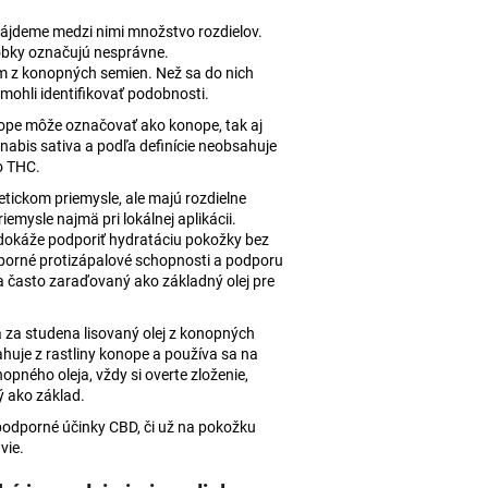
 AJURVÉDSKA HREJIVÁ
ájdeme medzi nimi množstvo rozdielov.
4
robky označujú nesprávne.
om z konopných semien. Než sa do nich
mohli identifikovať podobnosti.
ope môže označovať ako konope, tak aj
abis sativa a podľa definície neobsahuje
o THC.
tickom priemysle, ale majú rozdielne
emysle najmä pri lokálnej aplikácii.
 dokáže podporiť hydratáciu pokožky bez
dporné protizápalové schopnosti a podporu
a často zaraďovaný ako základný olej pre
va za studena lisovaný olej z konopných
ahuje z rastliny konope a používa sa na
pného oleja, vždy si overte zloženie,
itý ako základ.
podporné účinky CBD, či už na pokožku
vie.