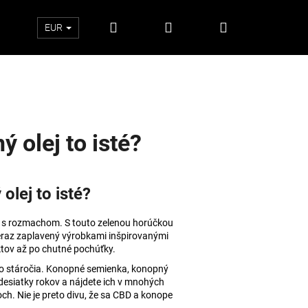
Hľadať
Prihlásenie
Nákupný
EUR
košík
 olej to isté?
olej to isté?
ej s rozmachom. S touto zelenou horúčkou
teraz zaplavený výrobkami inšpirovanými
tov až po chutné pochúťky.
 po stáročia. Konopné semienka, konopný
Nasledujúce
desiatky rokov a nájdete ich v mnohých
h. Nie je preto divu, že sa CBD a konope