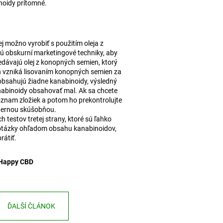
noidy prítomné.
ej možno vyrobiť s použitím oleja z
ú obskurní marketingové techniky, aby
edávajú olej z konopných semien, ktorý
n vzniká lisovaním konopných semien za
obsahujú žiadne kanabinoidy, výsledný
nabinoidy obsahovať mal. Ak sa chcete
zoznam zložiek a potom ho prekontrolujte
xternou skúšobňou.
testov tretej strany, ktoré sú ľahko
 otázky ohľadom obsahu kanabinoidov,
rátiť.
 Happy CBD
ĎALŠÍ ČLÁNOK