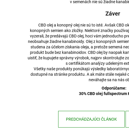
v semenách nie sú žiadne kanabi
Záver
CBD olej a konopný olej nie sú to isté. Avšak CBD ol
konopných semien ako zložky. Niektoré značky používaj
vyzerali, že predávajú CBD olej, hoci vám jednoducho pr
neobsahuje žiadne kanabinoidy. Olej z konopných semie
studena za účelom získania oleja, a pretože semená ne
produkt bude bez kanabinoidov. CBD olej by naopak ka
uistiť, že kupujete správny výrobok, najprv skontrolujte 
s certifikátom analýzy udeleným e
Všetky naše produkty ponúkajú výsledky laboratórnych 
dostupné na stránke produktu. A ak máte stále nejaké
neváhajte sa na nás ob
Odporúčame:
30% CBD olej fullspectrum
PREDCHÁDZAJÚCI ČLÁNOK