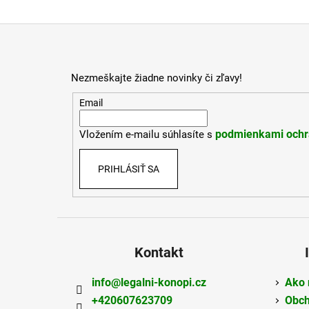
Z
á
p
Nezmeškajte žiadne novinky či zľavy!
ä
t
Email
i
podmienkami ochr
Vložením e-mailu súhlasíte s
e
PRIHLÁSIŤ SA
Kontakt
info
@
legalni-konopi.cz
Ako 
+420607623709
Obch