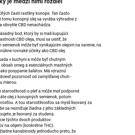
aký je medzi nimi rozdiel
itých častí rastliny konope. Ten často
ti tomu konopný olej sa vyrába výhradne z
a obvykle CBD nenachádza.
ásadný bod, ktorý by si mali kupujúci
stnosti CBD oleja, musí sa uistiť, že
ch semienok môže byť vynikajúcim olejom na varenie, na
onúkne rovnaké účinky ako CBD olej.
ísada v kuchyni a môže byť chutným
ý obsah omeg a esenciálnych mastných
n ako posypanie šalátov. Má výraznú
dviesť pozornosť od zamýšľanej chuti -
ou mierou.
 starostlivosti o pleť a môže mať podporné
dáte olej z konopných semienok, potom
vosťou. A tou starostlivosťou sa myslí lisovaný za
obe sa neznižuje žiadna z jeho základných
upujete, je lisovaný za studena.
cie týchto dvoch produktov:
dov na objem (konkrétne THC).
žiadne kanabinoidy jednoducho preto, že