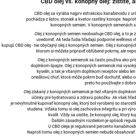
CBD olej vs. konopný olej: zistite, 
CBD olej sa vyrába najprv extrakciou kanabinoidu z urč
pochádza z listov, stoniek a kvetov rastliny konope. Napro
konopných semien. V konopných semenách s
Olej z konopných semien neobsahuje CBD olej, a to je z
uvedomiť. Ak teda ľudia hľadajú podporné wellness vla
kupujú CBD olej - nie obyčajný olej z konopných semien. Olej z konopný
ktorom si môžete pripraviť obľúbené pokrmy, ale nep
Olej z konopných semienok sa často používa ako pr
doplnkom špajze. Olej z konopných semienok má vysok
kyselín, a tak je vítaným doplnkom receptov alebo le
orieškovú chuť, ktorá môže pokrm buď dochutiť, alebo o
preto ho používajte s dobr
Olej získaný z konopných semienok je tiež vítaným doplnkom
účinky pre hydratovanú a zdravú pokožku. Ak však hľa
je nevyhnutné kupovať konopný olej, ktorý bol vyrobený so starostli
studena. Vďaka tomu si olej zachováva integritu a pri výr
kvalít. Vždy sa uistite, že konopný olej, ktorý k
Ďalším zásadným rozdielom je spôsob regulá
U CBD oleja je regulované percento kanabinoi
Naproti tomu olej z konopných semien nebude obsahovať 