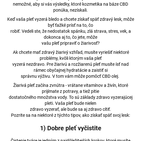
nemožné, aby si vás výsledky, ktoré kozmetika na báze CBD
á
ponúka, nezískali.
j
Keď vaša pleť vyzerá bledo a chcete získať späť zdravý lesk, môže
s
byť ťažké prísť na to, čo
ť
robiť. Vedeli ste, že nedostatok spánku, zlá strava, stres, vek, a
dokonca aj to, čo jete, môže
?
vašu pleť pripraviť o žiarivosť?
Ak chcete mať zdravý žiarivý vzhľad, musíte vyriešiť niektoré
problémy, kvôli ktorým vaša pleť
vyzerá nezdravo. Pre žiarivú a rozžiarenú pleť musíte ísť nad
rámec obyčajnej hydratácie a zaistiť si
HĽADAŤ
správnu výživu. V tom vám môže pomôcť CBD olej.
Žiarivá pleť začína zvnútra - vrátane vitamínov a živín, ktoré
prijímate z potravy, a tiež pitie
dostatočného množstva vody. To sú základy zdravo vyzerajúcej
O
pleti. Vaša pleť bude nielen
d
zdravo vyzerať, ale bude sa aj zdravo cítiť.
p
Pozrite sa na niektoré z týchto tipov, ako získať späť svoj lesk:
o
r
1) Dobre pleť vyčistite
ú
Čistenie tváre je jedným z najdôležitejších krokov, ktoré musíte