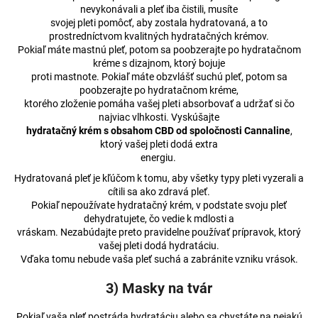
nevykonávali a pleť iba čistili, musíte
svojej pleti pomôcť, aby zostala hydratovaná, a to
prostredníctvom kvalitných hydratačných krémov.
Pokiaľ máte mastnú pleť, potom sa poobzerajte po hydratačnom
kréme s dizajnom, ktorý bojuje
proti mastnote. Pokiaľ máte obzvlášť suchú pleť, potom sa
poobzerajte po hydratačnom kréme,
ktorého zloženie pomáha vašej pleti absorbovať a udržať si čo
najviac vlhkosti. Vyskúšajte
hydratačný krém s obsahom CBD od spoločnosti Cannaline
,
ktorý vašej pleti dodá extra
energiu.
Hydratovaná pleť je kľúčom k tomu, aby všetky typy pleti vyzerali a
cítili sa ako zdravá pleť.
Pokiaľ nepoužívate hydratačný krém, v podstate svoju pleť
dehydratujete, čo vedie k mdlosti a
vráskam. Nezabúdajte preto pravidelne používať prípravok, ktorý
vašej pleti dodá hydratáciu.
Vďaka tomu nebude vaša pleť suchá a zabránite vzniku vrások.
3) Masky na tvár
Pokiaľ vaša pleť postráda hydratáciu alebo sa chystáte na nejakú