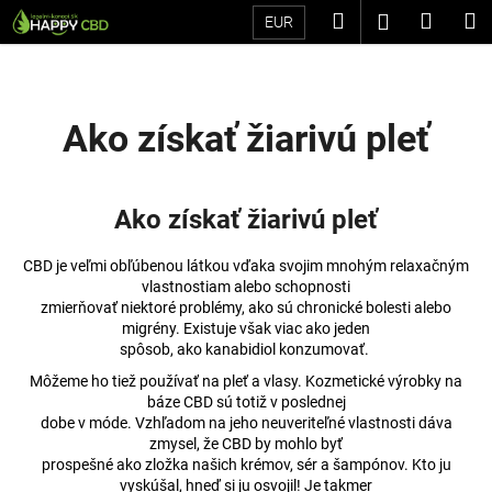
K
Prejsť
Hľadať
Náku
M
Prihláseni
EUR
na
o
Späť
Späť
obsah
košík
š
í
Č
k
Ako získať žiarivú pleť
o
p
o
Ako získať žiarivú pleť
t
r
CBD je veľmi obľúbenou látkou vďaka svojim mnohým relaxačným
e
vlastnostiam alebo schopnosti
zmierňovať niektoré problémy, ako sú chronické bolesti alebo
b
migrény. Existuje však viac ako jeden
u
spôsob, ako kanabidiol konzumovať.
j
Môžeme ho tiež používať na pleť a vlasy. Kozmetické výrobky na
e
báze CBD sú totiž v poslednej
dobe v móde. Vzhľadom na jeho neuveriteľné vlastnosti dáva
t
zmysel, že CBD by mohlo byť
e
prospešné ako zložka našich krémov, sér a šampónov. Kto ju
n
vyskúšal, hneď si ju osvojil! Je takmer