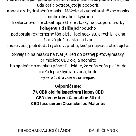
udalosť a potrebujete ju podporiť,
naneste si hydratačnú masku. Môžete si zaobstarať rôzne masky
- mnohé obsahujú kyselinu
hyalurónovú, iné obsahujú aktívne zložky na podporu tvorby
kolagénu a ďalšie jednoducho
podporujú rovnomerný tón pleti. Hoci neexistuje rýchly liek na
žiarivú pleť, maska na tvár
môže vašej pleti dodať rýchlu vzpruhu, keď ju najviac potrebujete.
Skvelý tip na masku na tvár je, keď do bežnej pleťovej masky
primiešate CBD olej a necháte
ho spoločne s maskou pôsobiť. Uvidíte, že vaša vaša pleť bude
oveľa lepšie hydratovaná, bude
vyzerať zdravšie a žiarivejšie.
Odporúčame:
7% CBD olej fullspectrum Happy CBD
CBD denný krém Cannaline 50 ml
CBD face serum Cleanskin od Malantis
PREDCHÁDZAJÚCI ČLÁNOK
ĎALŠÍ ČLÁNOK