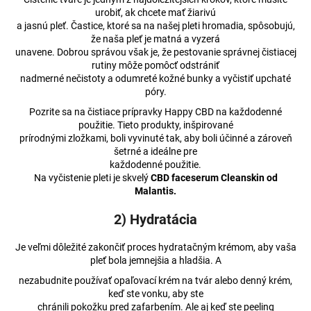
č
urobiť, ak chcete mať žiarivú
a
a jasnú pleť. Častice, ktoré sa na našej pleti hromadia, spôsobujú,
m
že naša pleť je matná a vyzerá
e
unavene. Dobrou správou však je, že pestovanie správnej čistiacej
rutiny môže pomôcť odstrániť
nadmerné nečistoty a odumreté kožné bunky a vyčistiť upchaté
CIGARETOVÉ
póry.
FILTY
RAW
Pozrite sa na čistiace prípravky Happy CBD na každodenné
použitie. Tieto produkty, inšpirované
€0,59
prírodnými zložkami, boli vyvinuté tak, aby boli účinné a zároveň
Pôvodne:
šetrné a ideálne pre
€0,61
každodenné použitie.
Na vyčistenie pleti je skvelý
CBD faceserum Cleanskin od
Malantis.
2) Hydratácia
Je veľmi dôležité zakončiť proces hydratačným krémom, aby vaša
pleť bola jemnejšia a hladšia. A
nezabudnite používať opaľovací krém na tvár alebo denný krém,
keď ste vonku, aby ste
chránili pokožku pred zafarbením. Ale aj keď ste peeling