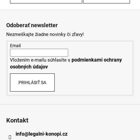
Z
á
Odoberať newsletter
p
Nezmeškajte žiadne novinky či zľavy!
ä
t
Email
i
podmienkami ochrany
Vložením e-mailu súhlasíte s
e
osobných údajov
PRIHLÁSIŤ SA
Kontakt
info
@
legalni-konopi.cz