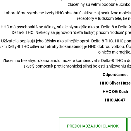
zlúčeniny sú veľmi podobné účink
Laboratórne vyrobené kvety HHC obsahujú aktívne aj neaktívne moleku
receptory v ľudskom tele, tie n
HHC má psychoaktívne účinky, sú ale plynulejšie ako pri Delta-8 a Delta-
Delta-8 THC. Niekedy sa jej hovorí "dieťa lásky", pričom "rodičia" 
Užívatelia popisujú jeho účinky ako silnejšie oproti Delta-8 THC. HHC 
užití Delty-8 THC citliví na tetrahydrokanabinol, je HHC dobrou voľbou. 
o niečo miernejšie
Zlúčeninu hexahydrokanabinolu môžete kombinovať s Delta-8 THC a dosi
skvelý pomocník proti chronickej silnej bolesti, znižovaniu 
Odporúčame:
HHC Silver Haze
HHC OG Kush
HHC AK-47
PREDCHÁDZAJÚCI ČLÁNOK