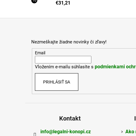
€31,21
Z
á
p
Nezmeškajte žiadne novinky či zľavy!
ä
t
Email
i
podmienkami ochr
Vložením e-mailu súhlasíte s
e
PRIHLÁSIŤ SA
Kontakt
info
@
legalni-konopi.cz
Ako 