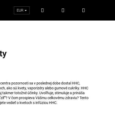
Hľadať
Prihlásenie
Nákupný
EUR
košík
ty
y
centra pozornosti sa v poslednej dobe dostal HHC,
h, ako sú kvety, vaporizéry alebo gumové cukríky. HHC
takmer totožné účinky. Uvoľňuje, stimuluje a prináša
ť ”zíť”? V čom prospieva Vášmu celkovému zdraviu? Tento
Nasledujúce
ete vedieť o kvetoch s infúziou HHC.