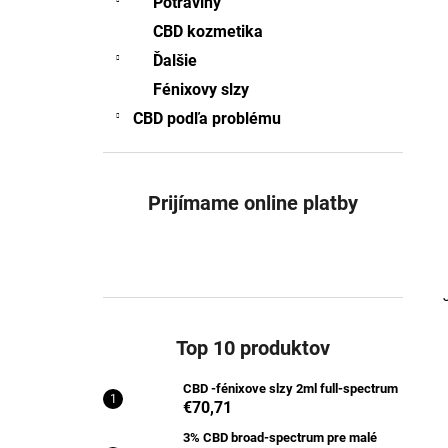
Potraviny
CBD -FÉNIXOVE SLZY 2ML FULL-
SPECTRUM
CBD kozmetika
€70,71
Ďalšie
Pôvodne:
€76,92
Fénixovy slzy
CBD podľa problému
Prijímame online platby
Top 10 produktov
CBD -fénixove slzy 2ml full-spectrum
€70,71
3% CBD broad-spectrum pre malé