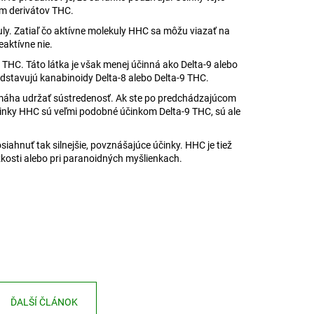
om derivátov THC.
ly. Zatiaľ čo aktívne molekuly HHC sa môžu viazať na
eaktívne nie.
9 THC. Táto látka je však menej účinná ako Delta-9 alebo
predstavujú kanabinoidy Delta-8 alebo Delta-9 THC.
pomáha udržať sústredenosť. Ak ste po predchádzajúcom
Účinky HHC sú veľmi podobné účinkom Delta-9 THC, sú ale
.
ahnuť tak silnejšie, povznášajúce účinky. HHC je tiež
úzkosti alebo pri paranoidných myšlienkach.
ĎALŠÍ ČLÁNOK