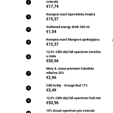
zvieratá
€17,74
Konopná masť Ajurvédska hrejivá
€15,37
SoStoned energy drink 330 ml
€1,54
Konopná masť Mangová upokojujúca
€15,37
12,5% CBD olej full-spectrum čerešňa
a mäta
€50,96
Mary & Juana premium čokoláda
mliečna 32%
€2,96
CBD květy - Orange Bud 17%
€5,49
12,5% CBD olej full-spectrum fruit mix
€50,96
10% broad-spectrum pre zvieratá