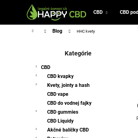
K
Prejsť
na
o
CBD
CBD pod
Späť
Späť
obsah
š
do
do
í
Domov
Blog
HHC kvety
obchodu
obchodu
k
B
o
Kategórie
Preskočiť
č
kategórie
n
CBD
ý
CBD kvapky
p
Kvety, jointy a hash
a
CBD vape
n
CBD do vodnej fajky
e
l
CBD gummies
CBD Liquidy
Akčné balíčky CBD