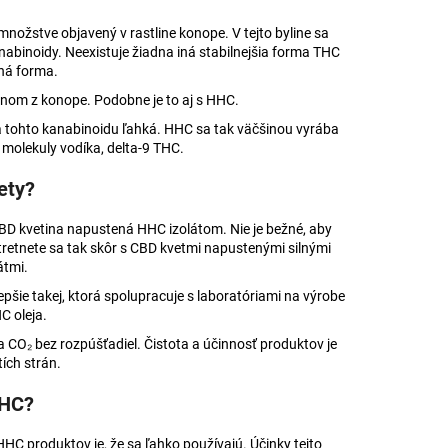
 AJURVÉDSKA HREJIVÁ
ožstve objavený v rastline konope. V tejto byline sa
4
nabinoidy. Neexistuje žiadna iná stabilnejšia forma THC
aná forma.
anom z konope. Podobne je to aj s HHC.
a tohto kanabinoidu ľahká. HHC sa tak väčšinou vyrába
 molekuly vodíka, delta-9 THC.
vety?
D kvetina napustená HHC izolátom. Nie je bežné, aby
retnete sa tak skôr s CBD kvetmi napustenými silnými
átmi.
epšie takej, ktorá spolupracuje s laboratóriami na výrobe
C oleja.
ia CO₂ bez rozpúšťadiel. Čistota a účinnosť produktov je
tích strán.
HHC?
C produktov je, že sa ľahko používajú. Účinky tejto