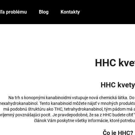
ľa problému
Blog
Kontakty
Čo potrebujete nájsť?
HĽADAŤ
HHC kve
Odporúčame
HHC kvet
Na trh s konopnými kanabinoidmi vstupuje nová chemická látka. Do 
hexahydrokanabinol. Tento kanabinoid môžete nájsť v mnohých produktoc
má podobnú štruktúru ako THC, tetrahydrokanabinol, tým pádom má aj 
príjemný povznášajúci pocit. Je pravdepodobné, že sa z HHC budete cíti
článok Vám poskytne všetky informácie, ktoré potrebuj
Čo je HHC?