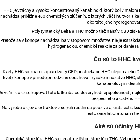
3% CBD BROAD-SPECTRUM PRE MALÉ
KONOPNÁ MASŤ
ZVIERATÁ
€15,37
HHC je vzácny a vysoko koncentrovaný kanabinoid, ktorý bol v malom mn
€17,74
Pôvodne:
€16,2
nachádza približne 400 chemických zlúčenín, z ktorých väčšinu tvoria ka
Pôvodne:
€17,83
ako táto jeho hydrogenov
Polysyntetický Delta 8 THC možno tiež nájsť v CBD získ
Pretože sa v konope nachádza iba v stopovom množstve, nie je extrakci
hydrogenáciou, chemické reakcie za pridanie H₂
Čo sú to HHC k
Kvety HHC sú známe aj ako kvety CBD postriekané HHC olejom alebo CB
kvety konope v prírode prirodzene obsahovali vysoké množstvo HHC, st
kanabinolovými destil
Je veľmi dôležité kupovať túto látku iba od dôveryhodnej spoločnosti, najl
bezpečného a čistého HH
Na výrobu olejov a extraktov z celých rastlín sa používa aj čistá extrakc
testovaná laboratóriami tre
Aké sú účinky 
Chemická štruktúra HHC sa nepatrne líši od štruktúry THC. Výhodou HH