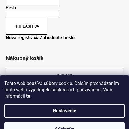
Heslo
PRIHLÁSIŤ SA
Nová registrácia
Zabudnuté heslo
Nákupný košík
0
KS /
€0
Tento web používa súbory cookie. Ďalším prechádzaním
tohto webu vyjadrujete súhlas s ich používaním. Viac
informácií
tu
.
Nastavenie
Vytvoril Shoptet