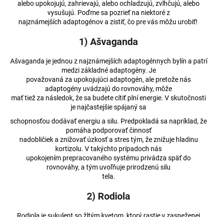
alebo upokojujú, zahrievajú, alebo ochladzujú, zvlhčujú, alebo
vysušujú. Poďme sa pozrieť na niektoré z
najznámejších adaptogénov a zistiť, čo pre vás môžu urobiť!
1) Ašvaganda
Ašvaganda je jednou z najznámejších adaptogénnych bylín a patrí
medzi základné adaptogény. Je
považovaná za upokojujúci adaptogén, ale pretože nás
adaptogény uvádzajú do rovnováhy, môže
mať tiež za následok, že sa budete cítiť plní energie. V skutočnosti
je najčastejšie spájaný sa
schopnosťou dodávať energiu a silu. Predpokladá sa napríklad, že
pomáha podporovať činnosť
nadobličiek a znižovať úzkosť a stres tým, že znižuje hladinu
kortizolu. V takýchto prípadoch nás
upokojením prepracovaného systému privádza späť do
rovnováhy, a tým uvoľňuje prirodzenú silu
tela.
2) Rodiola
Rodiola je sukulent so žltým kvetom, ktorý rastie v zasneženej