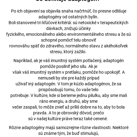
č
a
Po ich objavení sa objavila snaha načrtnúť, čo presne odlišuje
m
adaptogény od ostatných bylín.
e
Boli stanovené tri kľúčové kritériá: sú netoxické v terapeutických
dávkach, znižujú účinky
fyzického, emocionálneho alebo environmentálneho stresu a že sú
CBD
schopné pomôcť telu obnoviť
KVĚTY
rovnováhu späť do zdravého, normálneho stavu z akéhokoľvek
-
stresu, ktorý zažilo.
ORANGE
BUD
Napríklad, ak je váš imunitný systém potlačený, adaptogén
17%
pomôže posilniť jeho silu. Ak je
však váš imunitný systém v pretlaku, pomôže ho upokojiť. A
€5,49
Pôvodne:
nemuseli by ste pre každý prípad
€6,06
užívať iný adaptogén. V tom je kúzlo adaptogénov, že sa
prispôsobujú tomu, čo vaše telo
potrebuje. V kultúre, kde si berieme jednu pilulku, aby sme mali
ráno energiu, a druhú, aby sme
večer zaspali, to môže znieť až príliš dobre na to, aby to bola
pravda. A to je obrovský dôvod, prečo
sú v našej kultúre práve teraz také cenené.
Rôzne adaptogény majú samozrejme rôzne vlastnosti. Niektoré
sú známe tým, že buď stimulujú,