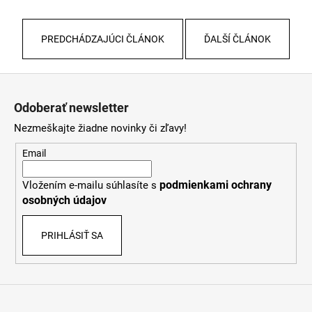
PREDCHÁDZAJÚCI ČLÁNOK
ĎALŠÍ ČLÁNOK
Z
á
Odoberať newsletter
p
Nezmeškajte žiadne novinky či zľavy!
ä
t
Email
i
podmienkami ochrany
Vložením e-mailu súhlasíte s
e
osobných údajov
PRIHLÁSIŤ SA