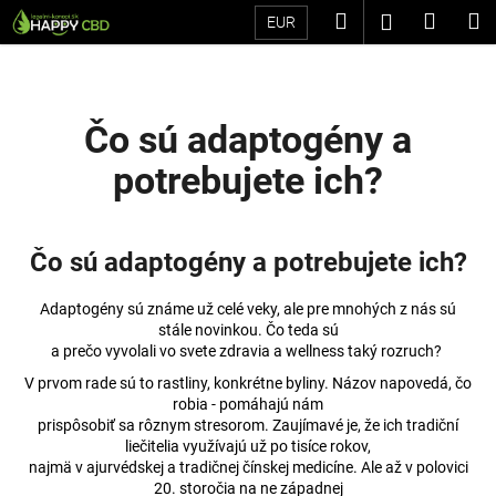
K
Prejsť
Hľadať
Náku
M
Prihláseni
EUR
na
o
Späť
Späť
obsah
košík
š
í
Č
k
Čo sú adaptogény a
o
potrebujete ich?
p
o
t
Čo sú adaptogény a potrebujete ich?
r
e
Adaptogény sú známe už celé veky, ale pre mnohých z nás sú
b
stále novinkou. Čo teda sú
u
a prečo vyvolali vo svete zdravia a wellness taký rozruch?
j
V prvom rade sú to rastliny, konkrétne byliny. Názov napovedá, čo
e
robia - pomáhajú nám
prispôsobiť sa rôznym stresorom. Zaujímavé je, že ich tradiční
t
liečitelia využívajú už po tisíce rokov,
e
najmä v ajurvédskej a tradičnej čínskej medicíne. Ale až v polovici
20. storočia na ne západnej
n