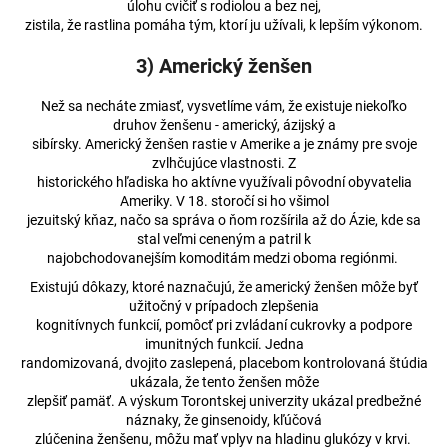
úlohu cvičiť s rodiolou a bez nej,
zistila, že rastlina pomáha tým, ktorí ju užívali, k lepším výkonom.
3) Americký ženšen
Než sa necháte zmiasť, vysvetlíme vám, že existuje niekoľko
druhov ženšenu - americký, ázijský a
sibírsky. Americký ženšen rastie v Amerike a je známy pre svoje
zvlhčujúce vlastnosti. Z
historického hľadiska ho aktívne využívali pôvodní obyvatelia
Ameriky. V 18. storočí si ho všimol
jezuitský kňaz, načo sa správa o ňom rozšírila až do Ázie, kde sa
stal veľmi ceneným a patril k
najobchodovanejším komoditám medzi oboma regiónmi.
Existujú dôkazy, ktoré naznačujú, že americký ženšen môže byť
užitočný v prípadoch zlepšenia
kognitívnych funkcií, pomôcť pri zvládaní cukrovky a podpore
imunitných funkcií. Jedna
randomizovaná, dvojito zaslepená, placebom kontrolovaná štúdia
ukázala, že tento ženšen môže
zlepšiť pamäť. A výskum Torontskej univerzity ukázal predbežné
náznaky, že ginsenoidy, kľúčová
zlúčenina ženšenu, môžu mať vplyv na hladinu glukózy v krvi.