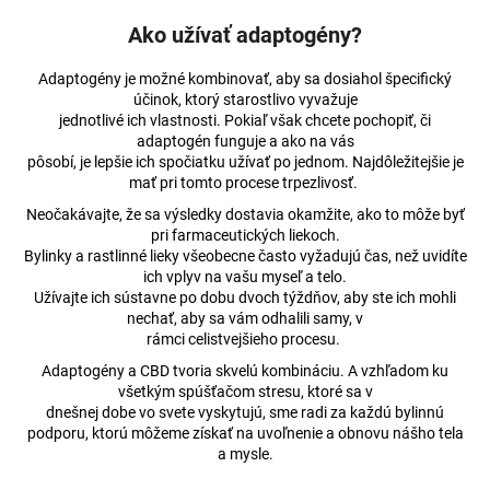
Ako užívať adaptogény?
Adaptogény je možné kombinovať, aby sa dosiahol špecifický
účinok, ktorý starostlivo vyvažuje
jednotlivé ich vlastnosti. Pokiaľ však chcete pochopiť, či
adaptogén funguje a ako na vás
pôsobí, je lepšie ich spočiatku užívať po jednom. Najdôležitejšie je
mať pri tomto procese trpezlivosť.
Neočakávajte, že sa výsledky dostavia okamžite, ako to môže byť
pri farmaceutických liekoch.
Bylinky a rastlinné lieky všeobecne často vyžadujú čas, než uvidíte
ich vplyv na vašu myseľ a telo.
Užívajte ich sústavne po dobu dvoch týždňov, aby ste ich mohli
nechať, aby sa vám odhalili samy, v
rámci celistvejšieho procesu.
Adaptogény a CBD tvoria skvelú kombináciu. A vzhľadom ku
všetkým spúšťačom stresu, ktoré sa v
dnešnej dobe vo svete vyskytujú, sme radi za každú bylinnú
podporu, ktorú môžeme získať na uvoľnenie a obnovu nášho tela
a mysle.