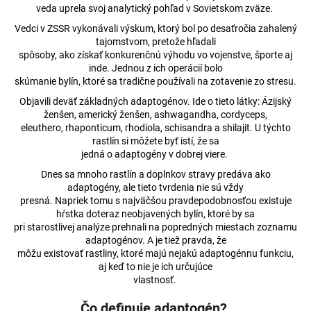
veda uprela svoj analytický pohľad v Sovietskom zväze.
á
Vedci v ZSSR vykonávali výskum, ktorý bol po desaťročia zahalený
j
tajomstvom, pretože hľadali
s
spôsoby, ako získať konkurenčnú výhodu vo vojenstve, športe aj
ť
inde. Jednou z ich operácií bolo
skúmanie bylín, ktoré sa tradične používali na zotavenie zo stresu.
?
Objavili deväť základných adaptogénov. Ide o tieto látky: Ázijský
ženšen, americký ženšen, ashwagandha, cordyceps,
eleuthero, rhaponticum, rhodiola, schisandra a shilajit. U týchto
rastlín si môžete byť istí, že sa
jedná o adaptogény v dobrej viere.
HĽADAŤ
Dnes sa mnoho rastlín a doplnkov stravy predáva ako
adaptogény, ale tieto tvrdenia nie sú vždy
presná. Napriek tomu s najväčšou pravdepodobnosťou existuje
hŕstka doteraz neobjavených bylín, ktoré by sa
O
pri starostlivej analýze prehnali na popredných miestach zoznamu
d
adaptogénov. A je tiež pravda, že
p
môžu existovať rastliny, ktoré majú nejakú adaptogénnu funkciu,
o
aj keď to nie je ich určujúce
r
vlastnosť.
ú
Čo definuje adaptogén?