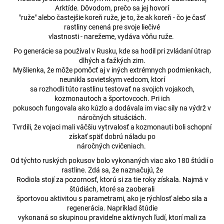
Arktíde. Dôvodom, prečo sa jej hovorí
"ruže" alebo častejšie koreň ruže, je to, že ak koreň - čo je časť
rastliny cenená pre svoje liečivé
vlastnosti - narežeme, vydáva vôňu ruže.
Po generácie sa používal v Rusku, kde sa hodil pri zvládaní útrap
dlhých a ťažkých zim.
Myšlienka, že môže pomôcť aj v iných extrémnych podmienkach,
neunikla sovietskym vedcom, ktorí
sa rozhodli túto rastlinu testovať na svojich vojakoch,
kozmonautoch a športovcoch. Pri ich
pokusoch fungovala ako kúzlo a dodávala im viac sily na výdrž v
náročných situáciách.
Tvrdili, že vojaci mali väčšiu vytrvalosť a kozmonauti boli schopní
získať späť dobrú náladu po
náročných cvičeniach.
Od týchto ruských pokusov bolo vykonaných viac ako 180 štúdií o
rastline. Zdá sa, že naznačujú, že
Rodiola stojí za pozornosť, ktorú si za tie roky získala. Najmä v
štúdiách, ktoré sa zaoberali
športovou aktivitou s parametrami, ako je rýchlosť alebo sila a
regenerácia. Napríklad štúdie
vykonaná so skupinou pravidelne aktívnych ľudí, ktorí mali za