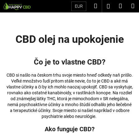
K
Prejsť
Hľadať
Náku
M
Prihláseni
EUR
na
o
Späť
Späť
obsah
košík
š
í
Č
k
CBD olej na upokojenie
o
p
o
Čo je to vlastne CBD?
t
r
CBD si našlo na českom trhu svoje miesto hneď odkedy naň prišlo.
e
Veľké množstvo ľudí pritom stále nevie, čo to je CBD a aké má
vlastne účinky a či by ich mohlo naozaj upokojiť. CBD sa vyskytuje,
b
rovnako ako ostatné kanabinoidy, v rastlinách konope. Na rozdiel
u
od známejšej látky THC, ktorá je mimochodom v SR nelegálna,
nemá psychoaktívne účinky a mnoho štúdií odhalilo jeho liečebné
j
a terapeutické účinky. Svoje miesto si našiel napríklad v odbore
e
psychiatrie alebo neurológie.
t
Ako funguje CBD?
e
n