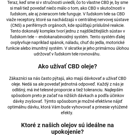
Teraz, keď sme si v stručnosti uviedli, čo to vlastne CBD je, by sme
á
si mali tiež povedať niečo málo o tom, ako CBD v skutočnosti v
j
ľudskom, ale aj zvieracom tele funguje. V ľudskom tele sa CBD
viaže receptory, ktoré sa nachádzajú v centrálnej nervovej sústave
s
(CNS) a periférnych orgánoch, kde spúšťajú príslušné reakcie.
ť
Tento dokonalý komplex tvorí jednu z najdôležitejších sústav v
ľudskom tele – endokanabinoidný systém. Tento systém ďalej
?
ovplyvňuje napríklad spánok, náladu, chuť do jedla, motorické
funkcie alebo imunitný systém. V skratke je jeho primárnou úlohou
udržovať v ľudskom tele rovnováhu.
Ako užívať CBD oleje?
HĽADAŤ
Zákazníci sa nás často pýtajú, ako majú dávkovať a užívať CBD
oleje. Nedá sa ale povedať jednotná odpoveď. Každý z nás je
odlišný, má iné telesné proporcie a tiež toleranciu. Najlepším
O
spôsobom preto je začať na nižších dávkach a podľa účinkov
dávky zvyšovať. Týmto spôsobom je možné efektívne nájsť
d
optimálnu dávku, ktorá Vám bude vyhovovať a prinesie vytúžené
p
efekty.
o
r
Ktoré z našich olejov sú ideálne na
ú
upokojenie?