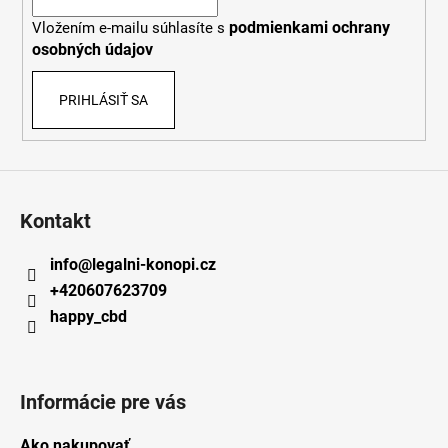
i
podmienkami ochrany
Vložením e-mailu súhlasíte s
e
osobných údajov
PRIHLÁSIŤ SA
Kontakt
info
@
legalni-konopi.cz
+420607623709
happy_cbd
Informácie pre vás
Ako nakupovať