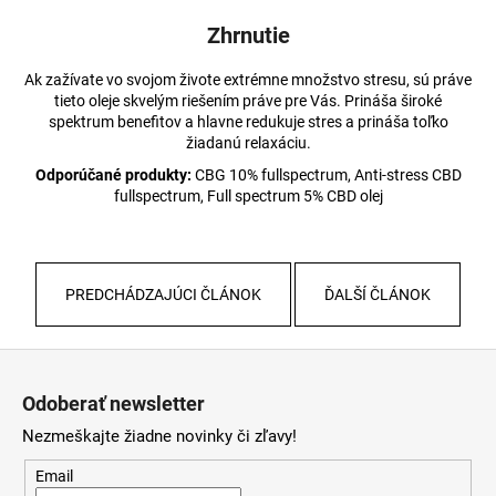
Zhrnutie
Ak zažívate vo svojom živote extrémne množstvo stresu, sú práve
tieto oleje skvelým riešením práve pre Vás. Prináša široké
spektrum benefitov a hlavne redukuje stres a prináša toľko
žiadanú relaxáciu.
Odporúčané produkty:
CBG 10% fullspectrum, Anti-stress CBD
fullspectrum, Full spectrum 5% CBD olej
PREDCHÁDZAJÚCI ČLÁNOK
ĎALŠÍ ČLÁNOK
Z
á
Odoberať newsletter
p
Nezmeškajte žiadne novinky či zľavy!
ä
t
Email