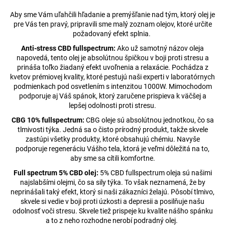
č
a
Aby sme Vám uľahčili hľadanie a premýšľanie nad tým, ktorý olej je
m
pre Vás ten pravý, pripravili sme malý zoznam olejov, ktoré určite
e
požadovaný efekt splnia.
Anti-stress CBD fullspectrum:
Ako už samotný názov oleja
napovedá, tento olej je absolútnou špičkou v boji proti stresu a
CIGARETOVÉ
prináša toľko žiadaný efekt uvoľnenia a relaxácie. Pochádza z
FILTY
kvetov prémiovej kvality, ktoré pestujú naši experti v laboratórnych
RAW
podmienkach pod osvetlením s intenzitou 1000W. Mimochodom
€0,59
podporuje aj Váš spánok, ktorý zaručene prispieva k väčšej a
Pôvodne:
lepšej odolnosti proti stresu.
€0,61
CBG 10% fullspectrum:
CBG oleje sú absolútnou jednotkou, čo sa
tlmivosti týka. Jedná sa o čisto prírodný produkt, takže skvele
zastúpi všetky produkty, ktoré obsahujú chémiu. Navyše
podporuje regeneráciu Vášho tela, ktorá je veľmi dôležitá na to,
aby sme sa cítili komfortne.
Full spectrum 5% CBD olej:
5% CBD fullspectrum oleja sú našimi
najslabšími olejmi, čo sa sily týka. To však neznamená, že by
neprinášali taký efekt, ktorý si naši zákazníci želajú. Pôsobí tlmivo,
skvele si vedie v boji proti úzkosti a depresii a posilňuje našu
odolnosť voči stresu. Skvele tiež prispeje ku kvalite nášho spánku
a to z neho rozhodne nerobí podradný olej.