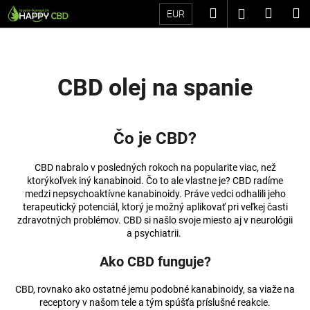
K
Prejsť
Hľadať
Náku
M
Prihláseni
EUR
na
o
Späť
Späť
obsah
košík
š
í
Č
k
CBD olej na spanie
o
p
o
Čo je CBD?
t
r
CBD nabralo v posledných rokoch na popularite viac, než
e
ktorýkoľvek iný kanabinoid. Čo to ale vlastne je? CBD radíme
medzi nepsychoaktívne kanabinoidy. Práve vedci odhalili jeho
b
terapeutický potenciál, ktorý je možný aplikovať pri veľkej časti
u
zdravotných problémov. CBD si našlo svoje miesto aj v neurológii
a psychiatrii.
j
e
Ako CBD funguje?
t
e
CBD, rovnako ako ostatné jemu podobné kanabinoidy, sa viaže na
receptory v našom tele a tým spúšťa príslušné reakcie.
n