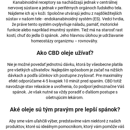
Kanabinoidné receptory sa nachádzajú jednak v centrálnej
á
nervovej sústave a jednak v periférnych orgánoch ľudského tela.
j
Nájdeme ich aj v koži. Spoločne utvárajú jednu z najdôležitejších
sústav v našom tele - endokanabinoidný systém (ES). Vedci tvrdia,
s
že práve tento systém ovplyvňuje náladu, pamäť, motorické
ť
funkcie alebo napríklad imunitný systém. Tiež má na starosť rast
kostí, chuť do jedla či spánok. Jeho hlavnou úlohou je udržiavanie
?
homeostázy organizmu – rovnováhy.
Ako CBD oleje užívať?
Nie je možné povedať jednotnú dávku, ktorá by všeobecne platila
HĽADAŤ
pre všetkých užívateľov. Najlepším spôsobom je začať na nižších
dávkach a podľa účinkov ich postupne zvyšovať. Pre maximálny
efekt odporúčame 4-5 kvapiek 10 minút pred spaním. CBD totiž
navodzuje stav relaxácie a uvoľnenia, čo podporí jednoznačne Váš
O
spánok. Je však nutné sa vždy poradiť o ďalšom postupe s
ošetrujúcim lekárom.
d
p
Aké oleje sú tým pravým pre lepší spánok?
o
r
Aby sme vám uľahčili výber, predstavíme vám niektoré z našich
ú
produktov, ktoré sú ideálnym pomocníkom, ktorý vám pomôže váš