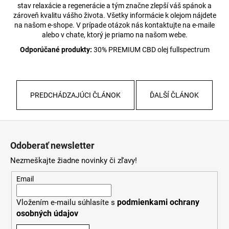
stav relaxácie a regenerácie a tým značne zlepší váš spánok a
zároveň kvalitu vášho života. Všetky informácie k olejom nájdete
na našom e-shope. V prípade otázok nás kontaktujte na e-maile
alebo v chate, ktorý je priamo na našom webe.
Odporúčané produkty:
30% PREMIUM CBD olej fullspectrum
PREDCHÁDZAJÚCI ČLÁNOK
ĎALŠÍ ČLÁNOK
Z
á
Odoberať newsletter
p
Nezmeškajte žiadne novinky či zľavy!
ä
t
Email
i
podmienkami ochrany
Vložením e-mailu súhlasíte s
e
osobných údajov