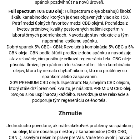
č
spánok pozdvihnúť na novú úroveň.
a
Full spectrum 10% CBD olej:
Fullspectrum oleje obsahujú širokú
m
škálu kanabinoidov, ktorých je dnes objavených viac ako 150.
e
Patrí medzi úplných favoritov medzi CBD olejmi. Pochádza z
kvetov prémiovej kvality pestovaných našimi expertmi v
laboratórnych podmienkach. Navodzuje stav relaxácie a tým
12,5%
napomáha lepšiemu spánku.
CBD
Dobrý spánok 5% CBG+ CBN: Revolučná kombinácia 5% CBG a 5%
OLEJ
CBN oleja. CBN podľa štúdií predlžuje dobu spánku a navodzuje
FULL-
stav relaxácie, čím posilňuje celkovú regeneráciu tela. CBG oleje
SPECTRUM
pôsobia tlmivo, tým pádom telo krásne utlmí. Ide o kombináciu
ČEREŠŇA
olejov, ktorá by nemala chýbať nikomu, kto má problémy so
A
MÄTA
spánkom alebo zaspávaním.
30% PREMIUM CBD olej fullspectrum: Najsilnejším CBD olejom,
€50,96
ktorý stále drží prémiovú kvalitu, je náš 30% PREMIUM CBD olej.
Pôvodne:
Svojou silou uspí naozaj každého. Navodzuje stav relaxácie a
€51,21
podporuje tým regeneráciu celého tela.
Zhrnutie
Jednoducho povedané, ak máte akékoľvek problémy so spánkom,
sú oleje, ktoré obsahujú niektorý z kanabinoidov (CBD, CBG,
CBN..), skvelým riešením práve pre Vás. Vaše telo uvoľní, navodí