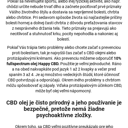
Pokiaľ sa nevenujete športu, alebo inej fyzickej aktivite, ako napr.
á
chôdzi určite nebude trvať dlho a začnete pociťovať prvé príznaky
Vášho životného štýlu a dostavia sa nepríjemné bolesti, chrbta
j
alebo chrbtice. Pri sedavom spôsobe života sú najčastejšie príčiny
s
bolesti hornej a dolnej časti chrbta z dôvodu preťažovania stavcov
ť
z nesprávneho držania tela. Tieto príznaky sa prejavujú ako
necitlivosť a stuhnutosť krku, pocity nepohodlia a nakoniec aj
?
bolestí.
Pokiaľ Vás trápia tieto problémy alebo chcete začať s prevenciou
proti bolestiam, tak je najvyšší čas začať s CBD olejmi alebo
protizápalovými krémami. Ako prevenciu môžeme odporučiť
10%
fullspectrum olej Happy CBD.
Použitie je veľmi jednoduché. Ráno
HĽADAŤ
a na obed nakvapkáte pod jazyk 1 až 2 kvapky a večer pred
spaním 3 až 4. Je aj množstvo vedeckých štúdií, ktoré účinnosť
CBD potvrdzujú a odporúčajú. Okrem iného problémy s chrbtom
môžu spôsobovať aj zápaly. Vďaka protizápalovým účinkom CBD,
O
môže byť olej veľmi nápomocný.
d
CBD olej je čisto prírodný a jeho používanie je
p
bezpečné, pretože nemá žiadne
o
psychoaktívne zložky.
r
ú
Okrem toho, sa CBD veľmi pozitívne preukázalo pre jeho