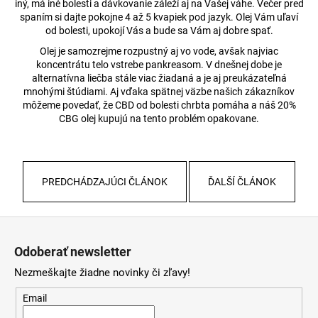
iný, má iné bolesti a dávkovanie záleží aj na Vašej váhe. Večer pred
spaním si dajte pokojne 4 až 5 kvapiek pod jazyk. Olej Vám uľaví
od bolesti, upokojí Vás a bude sa Vám aj dobre spať.
Olej je samozrejme rozpustný aj vo vode, avšak najviac
koncentrátu telo vstrebe pankreasom. V dnešnej dobe je
alternatívna liečba stále viac žiadaná a je aj preukázateľná
mnohými štúdiami. Aj vďaka spätnej väzbe našich zákazníkov
môžeme povedať, že CBD od bolesti chrbta pomáha a náš 20%
CBG olej kupujú na tento problém opakovane.
PREDCHÁDZAJÚCI ČLÁNOK
ĎALŠÍ ČLÁNOK
Z
á
Odoberať newsletter
p
Nezmeškajte žiadne novinky či zľavy!
ä
t
Email