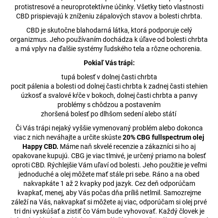
č
protistresové a neuroprotektívne účinky. Všetky tieto vlastnosti
a
CBD prispievajú k zníženiu zápalových stavov a bolesti chrbta.
m
CBD je skutočne blahodarná látka, ktorá podporuje celý
e
organizmus. Jeho používaním dochádza k úľave od bolesti chrbta
a má vplyv na ďalšie systémy ľudského tela a rôzne ochorenia.
5%
Pokiaľ Vás trápi:
CBD
tupá bolesť v dolnej časti chrbta
SPREJ
FULL-
pocit pálenia a bolesti od dolnej časti chrbta k zadnej časti stehien
SPECTRUM
úzkosť a svalové kŕče v bokoch, dolnej časti chrbta a panvy
15ML
problémy s chôdzou a postavením
zhoršená bolesť po dlhšom sedení alebo státí
€27,61
Pôvodne:
Či Vás trápi nejaký vyššie vymenovaný problém alebo dokonca
€27,75
viac z nich neváhajte a určite skúste
20% CBG fullspectrum olej
Happy CBD.
Máme naň skvelé recenzie a zákazníci si ho aj
opakovane kupujú. CBG je viac tlmivé, je určený priamo na bolesť
oproti CBD. Rýchlejšie Vám uľaví od bolesti. Jeho použitie je veľmi
jednoduché a olej môžete mať stále pri sebe. Ráno a na obed
nakvapkáte 1 až 2 kvapky pod jazyk. Cez deň odporúčam
kvapkať, menej, aby Vás počas dňa príliš netlmil. Samozrejme
záleží na Vás, nakvapkať si môžete aj viac, odporúčam si olej prvé
tri dni vyskúšať a zistiť čo Vám bude vyhovovať. Každý človek je