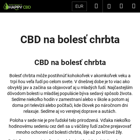
K
Prejsť
Hľadať
Náku
M
Prihláseni
EUR
na
o
Späť
Späť
obsah
košík
š
í
Č
k
CBD na bolesť chrbta
o
p
o
CBD na bolesť chrbta
t
r
Bolesť chrbta môže postihnúť kohokoľvek v akomkoľvek veku a
e
trpí ňou veľa ľudí po celom svete. V dnešnej dobe je to viac ako
obvyklý jav a začína sa objavovať aj u mladých ľudí. Najčastejším
b
dôvodom bolesti u mladšej populácie býva sedavý spôsob života.
u
Sedíme niekoľko hodín v zamestnaní alebo v škole a potom aj
doma pri televízii alebo počítači, kde človek po náročnom dni
j
relaxuje. Sedíme aj vo verejnej doprave a autách.
e
Poloha v sede nie je pre ľudské telo prirodzená. Vďaka niekoľko
t
hodinovému sedeniu cez deň sa u väčšiny ľudí začne prejavovať
e
mnoho ochorení od bolesti chrbta, šije až po kŕčové žily.
n