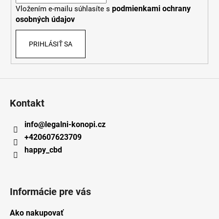
i
podmienkami ochrany
Vložením e-mailu súhlasíte s
e
osobných údajov
PRIHLÁSIŤ SA
Kontakt
info
@
legalni-konopi.cz
+420607623709
happy_cbd
Informácie pre vás
Ako nakupovať