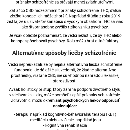
príznaky schizofrénie sa stávajú menej zvládnuteľnými.
Zatiaľ čo CBD môže zmierniť príznaky schizofrénie, THC, ďalšia
zložka konope, ich môže zhoršiť. Napríklad štúdia z roku 2019
zistila, že u užívateľov kanabisu s vysokým obsahom THC sa viac
ako štvornásobne zvýšilo riziko vzniku psychózy.
Je však dôležité poznamenať, že vedci nezistili, že by THC alebo
konope spôsobovali psychózy. Rolu môžu hrať aj iné faktory.
Alternatívne spôsoby liečby schizofrénie
Vedci nepreukázali, že by nejaká alternatívna liečba schizofrénie
fungovala. Je dôležité si uvedomiť, že žiadne alternatívne
prostriedky, vrátane CBD, nie sú vhodnou náhradou lekárskej
starostlivosti.
Avšak holistický prístup, ktorý zahŕňa podporu životného štýlu,
vzdelávanie a lieky, môže pomôcť zlepšiť príznaky schizofrénie.
Zdravotníci môžu okrem
antipsychotických liekov odporučiť
nasledujúce:
- terapiu, napríklad kognitívno-behaviorálnu terapiu (KBT)
- meditáciu alebo cvičenie, napríklad jogu.
- kognitívna rehabilitácia