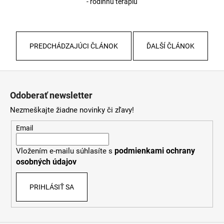
- rodinnú terapiu
PREDCHÁDZAJÚCI ČLÁNOK
ĎALŠÍ ČLÁNOK
Z
á
Odoberať newsletter
p
Nezmeškajte žiadne novinky či zľavy!
ä
t
Email
i
podmienkami ochrany
Vložením e-mailu súhlasíte s
e
osobných údajov
PRIHLÁSIŤ SA