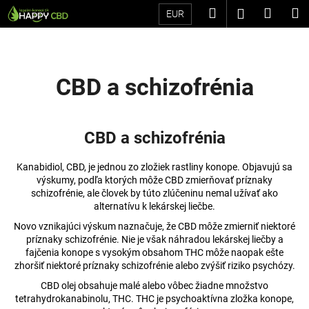
K
Prejsť
Hľadať
Náku
M
Prihláseni
EUR
na
o
Späť
Späť
obsah
košík
š
í
Č
k
CBD a schizofrénia
o
p
o
CBD a schizofrénia
t
r
Kanabidiol, CBD, je jednou zo zložiek rastliny konope. Objavujú sa
e
výskumy, podľa ktorých môže CBD zmierňovať príznaky
schizofrénie, ale človek by túto zlúčeninu nemal užívať ako
b
alternatívu k lekárskej liečbe.
u
Novo vznikajúci výskum naznačuje, že CBD môže zmierniť niektoré
j
príznaky schizofrénie. Nie je však náhradou lekárskej liečby a
e
fajčenia konope s vysokým obsahom THC môže naopak ešte
zhoršiť niektoré príznaky schizofrénie alebo zvýšiť riziko psychózy.
t
CBD olej obsahuje malé alebo vôbec žiadne množstvo
e
tetrahydrokanabinolu, THC. THC je psychoaktívna zložka konope,
n