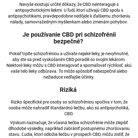
Navyše existujú určité dôkazy, že CBD neinteraguje s
antipsychotickými liekmi. U ľudí, ktorí užívajú CBD spolu s
antipsychotikami, pravdepodobne nedôjde k ďalšiemu zhoršeniu
nálady, samovražedným myšlienkam alebo zmenám pohybov.
Je používanie CBD pri schizofrénii
bezpečné?
Pokiaľ trpíte schizofréniou a užívate nejaké lieky, je nevyhnutné,
aby ste sa pred vyskúšaním CBD poradili so svojím lekárom.
Niektoré lieky môžu s CBD interagovať a spomaľovať rýchlosť, akú
vaše telo lieky odbúrava. To môže spôsobiť nebezpečné alebo
nežiaduce vedľajšie účinky.
Riziká
Riziko špecifické pre osoby so schizofréniou spočíva v tom, že
osoba môže nahradiť štandardnú liečbu, ako sú antipsychotiká,
CBD.
Výskum naznačuje, že včasná liečba schizofrénie môže zlepšiť
dlhodobé výsledky, napríklad zabrániť postupnému zhoršovaniu
stavu. Ľudia, ktorí odložia liečbu v prospech CBD, môžu zistiť, že