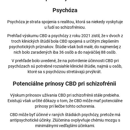
č
a
Psychóza
m
e
Psychóza je strata spojenia s realitou, ktorá sa niekedy vyskytuje
u ľudí so schizofréniou.
Prehľad výskumu CBD a psychózy z roku 2021 zistil, že v dvoch z
CBD
troch klinických štúdií bola CBD spojená s určitým zlepšením
ŽVÝKAČKY
S
psychotických príznakov. Štúdie však boli malé, do najmenšej z
PEPERMINTEM
nich bolo zaradených iba 36 osôb a do najväčšej 88 osôb.
€3,91
V prehľade bolo uvedené, že na potvrdenie účinnosti CBD pri
Pôvodne:
psychózach sú potrebné rozsiahle klinické štúdie, najmä u osôb,
€4,03
ktoré sa s psychózou stretávajú prvýkrát.
Potenciálne prínosy CBD pri schizofrénii
Výskum prínosov užívania CBD pri schizofrénii stále prebieha.
Existujú však určité dôkazy o tom, že CBD môže mať potenciálne
prínosy pri liečbe tohto ochorenia.
CBD môže byť účinné v raných štádiách psychózy, pretože má
antipsychotické účinky. Zlúčenina ovplyvňuje chémiu mozgu s
minimálnymi vedľajšími účinkami.