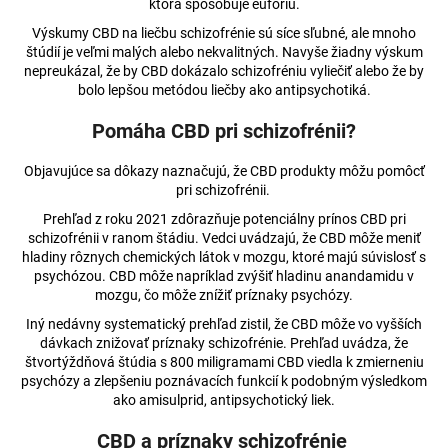
ktorá spôsobuje eufóriu.
á
Výskumy CBD na liečbu schizofrénie sú síce sľubné, ale mnoho
j
štúdií je veľmi malých alebo nekvalitných. Navyše žiadny výskum
nepreukázal, že by CBD dokázalo schizofréniu vyliečiť alebo že by
s
bolo lepšou metódou liečby ako antipsychotiká.
ť
?
Pomáha CBD pri schizofrénii?
Objavujúce sa dôkazy naznačujú, že CBD produkty môžu pomôcť
pri schizofrénii.
Prehľad z roku 2021 zdôrazňuje potenciálny prínos CBD pri
HĽADAŤ
schizofrénii v ranom štádiu. Vedci uvádzajú, že CBD môže meniť
hladiny rôznych chemických látok v mozgu, ktoré majú súvislosť s
psychózou. CBD môže napríklad zvýšiť hladinu anandamidu v
mozgu, čo môže znížiť príznaky psychózy.
O
Iný nedávny systematický prehľad zistil, že CBD môže vo vyšších
d
dávkach znižovať príznaky schizofrénie. Prehľad uvádza, že
p
štvortýždňová štúdia s 800 miligramami CBD viedla k zmierneniu
o
psychózy a zlepšeniu poznávacích funkcií k podobným výsledkom
ako amisulprid, antipsychotický liek.
r
ú
CBD a príznaky schizofrénie