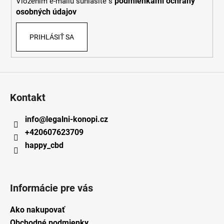
podmienkami ochrany
Vložením e-mailu súhlasíte s
e
osobných údajov
PRIHLÁSIŤ SA
Kontakt
info
@
legalni-konopi.cz
+420607623709
happy_cbd
Informácie pre vás
Ako nakupovať
Obchodné podmienky