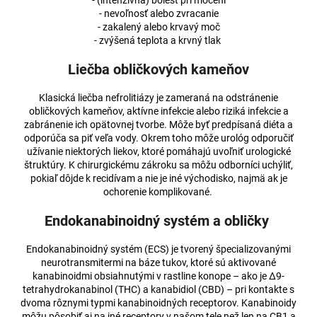
č
- (intenzívna) bolesť pri močení
- nevoľnosť alebo zvracanie
a
- zakalený alebo krvavý moč
m
- zvýšená teplota a krvný tlak
e
Liečba obličkových kameňov
MARY
Klasická liečba nefrolitiázy je zameraná na odstránenie
&
obličkových kameňov, aktívne infekcie alebo riziká infekcie a
JUANA
zabránenie ich opätovnej tvorbe. Môže byť predpísaná diéta a
PREMIUM
ČOKOLÁDA
odporúča sa piť veľa vody. Okrem toho môže urológ odporučiť
MLIEČNA
užívanie niektorých liekov, ktoré pomáhajú uvoľniť urologické
32%
štruktúry. K chirurgickému zákroku sa môžu odborníci uchýliť,
pokiaľ dôjde k recidívam a nie je iné východisko, najmä ak je
€2,96
ochorenie komplikované.
Endokanabinoidný systém a obličky
Endokanabinoidný systém (ECS) je tvorený špecializovanými
neurotransmitermi na báze tukov, ktoré sú aktivované
kanabinoidmi obsiahnutými v rastline konope – ako je Δ9-
tetrahydrokanabinol (THC) a kanabidiol (CBD) – pri kontakte s
dvoma rôznymi typmi kanabinoidných receptorov. Kanabinoidy
môžu pôsobiť aj na iné receptory v našom tele než len na CB1 a