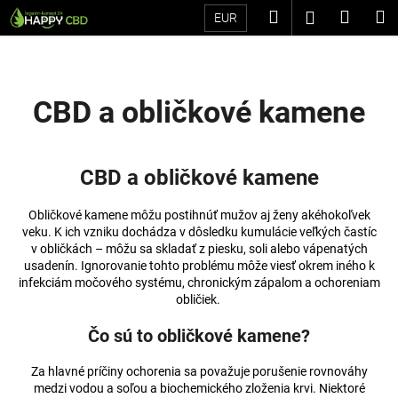
K
Prejsť
Hľadať
Náku
M
Prihláseni
EUR
na
o
Späť
Späť
obsah
košík
š
í
Č
k
CBD a obličkové kamene
o
p
o
CBD a obličkové kamene
t
r
Obličkové kamene môžu postihnúť mužov aj ženy akéhokoľvek
e
veku. K ich vzniku dochádza v dôsledku kumulácie veľkých častíc
v obličkách – môžu sa skladať z piesku, soli alebo vápenatých
b
usadenín. Ignorovanie tohto problému môže viesť okrem iného k
u
infekciám močového systému, chronickým zápalom a ochoreniam
obličiek.
j
e
Čo sú to obličkové kamene?
t
e
Za hlavné príčiny ochorenia sa považuje porušenie rovnováhy
medzi vodou a soľou a biochemického zloženia krvi. Niektoré
n