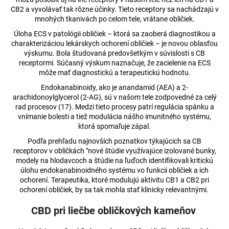
CB2 a vyvolávať tak rôzne účinky. Tieto receptory sa nachádzajú v
mnohých tkanivách po celom tele, vrátane obličiek.
Úloha ECS v patológii obličiek – ktorá sa zaoberá diagnostikou a
charakterizáciou lekárskych ochorení obličiek – je novou oblasťou
výskumu. Bola študovaná predovšetkým v súvislosti s CB
receptormi. Súčasný výskum naznačuje, že zacielenie na ECS
môže mať diagnostickú a terapeutickú hodnotu.
Endokanabinoidy, ako je anandamid (AEA) a 2-
arachidonoylglycerol (2-AG), sú v našom tele zodpovedné za celý
rad procesov (17). Medzi tieto procesy patrí regulácia spánku a
vnímanie bolesti a tiež modulácia nášho imunitného systému,
ktorá spomaľuje zápal.
Podľa prehľadu najnovších poznatkov týkajúcich sa CB
receptorov v obličkách "nové štúdie využívajúce izolované bunky,
modely na hlodavcoch a štúdie na ľuďoch identifikovali kritickú
úlohu endokanabinoidného systému vo funkcii obličiek a ich
ochorení. Terapeutika, ktoré modulujú aktivitu CB1 a CB2 pri
ochorení obličiek, by sa tak mohla stať klinicky relevantnými.
CBD pri liečbe obličkových kameňov