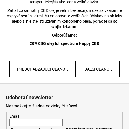
terapeutickejšia ako jedna veľká dávka.
Zatiaľ čo samotný CBD olej je veľmi bezpečný, môže sa vzájomne
ovplyvňovať s liekmi. Ak sa obávate vedľajších účinkov na obličky
alebo si nie ste istí užívaním konopného oleja, poraďte sa so
svojím lekárom.
Odporúčame:
20% CBG olej fullspectrum Happy CBD
PREDCHÁDZAJÚCI ČLÁNOK
ĎALŠÍ ČLÁNOK
Z
á
Odoberať newsletter
p
Nezmeškajte žiadne novinky či zľavy!
ä
t
Email
i