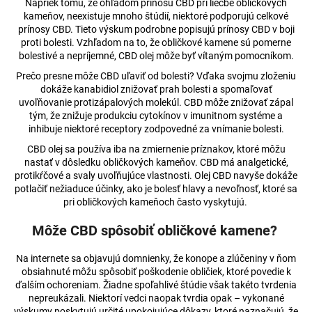
Napriek tomu, že ohľadom prínosu CBD pri liečbe obličkových
kameňov, neexistuje mnoho štúdií, niektoré podporujú celkové
prínosy CBD. Tieto výskum podrobne popisujú prínosy CBD v boji
proti bolesti. Vzhľadom na to, že obličkové kamene sú pomerne
bolestivé a nepríjemné, CBD olej môže byť vítaným pomocníkom.
Prečo presne môže CBD uľaviť od bolesti? Vďaka svojmu zloženiu
dokáže kanabidiol znižovať prah bolesti a spomaľovať
uvoľňovanie protizápalových molekúl. CBD môže znižovať zápal
tým, že znižuje produkciu cytokínov v imunitnom systéme a
inhibuje niektoré receptory zodpovedné za vnímanie bolesti.
CBD olej sa používa iba na zmiernenie príznakov, ktoré môžu
nastať v dôsledku obličkových kameňov. CBD má analgetické,
protikŕčové a svaly uvoľňujúce vlastnosti. Olej CBD navyše dokáže
potlačiť nežiaduce účinky, ako je bolesť hlavy a nevoľnosť, ktoré sa
pri obličkových kameňoch často vyskytujú.
Môže CBD spôsobiť obličkové kamene?
Na internete sa objavujú domnienky, že konope a zlúčeniny v ňom
obsiahnuté môžu spôsobiť poškodenie obličiek, ktoré povedie k
ďalším ochoreniam. Žiadne spoľahlivé štúdie však takéto tvrdenia
nepreukázali. Niektorí vedci naopak tvrdia opak – vykonané
výskumy poskytujú určité upokojujúce dôkazy, ktoré naznačujú, že