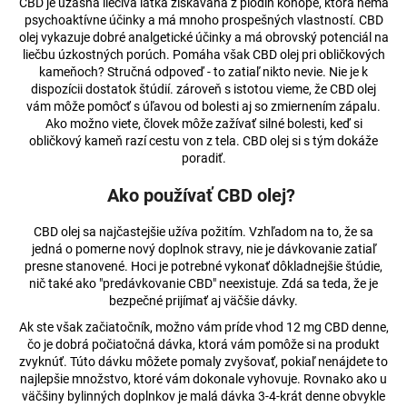
CBD je úžasná liečivá látka získavaná z plodín konope, ktorá nemá
psychoaktívne účinky a má mnoho prospešných vlastností. CBD
olej vykazuje dobré analgetické účinky a má obrovský potenciál na
liečbu úzkostných porúch. Pomáha však CBD olej pri obličkových
kameňoch? Stručná odpoveď - to zatiaľ nikto nevie. Nie je k
dispozícii dostatok štúdií. zároveň s istotou vieme, že CBD olej
vám môže pomôcť s úľavou od bolesti aj so zmiernením zápalu.
Ako možno viete, človek môže zažívať silné bolesti, keď si
obličkový kameň razí cestu von z tela. CBD olej si s tým dokáže
poradiť.
Ako používať CBD olej?
CBD olej sa najčastejšie užíva požitím. Vzhľadom na to, že sa
jedná o pomerne nový doplnok stravy, nie je dávkovanie zatiaľ
presne stanovené. Hoci je potrebné vykonať dôkladnejšie štúdie,
nič také ako "predávkovanie CBD" neexistuje. Zdá sa teda, že je
bezpečné prijímať aj väčšie dávky.
Ak ste však začiatočník, možno vám príde vhod 12 mg CBD denne,
čo je dobrá počiatočná dávka, ktorá vám pomôže si na produkt
zvyknúť. Túto dávku môžete pomaly zvyšovať, pokiaľ nenájdete to
najlepšie množstvo, ktoré vám dokonale vyhovuje. Rovnako ako u
väčšiny bylinných doplnkov je malá dávka 3-4-krát denne obvykle