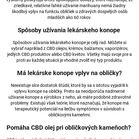
zriedkavé, relatívne ľahké užívanie marihuany nemá žiadny
škodlivý vplyv na funkciu obličiek u zdravých dospelých osôb
mladších ako 60 rokov.
Spôsoby užívania lekárskeho konope
Spôsobov užívania lekárskeho konope je celý rad. Môžete si
vybrať napríklad z CBD olejov, krémov, balzamov, vaporizérov,
jedlých CBD produktov alebo CBD kvetov. Všetky majú svoje pre a
proti av každej situácii je vhodné zvoliť iný typ produktu.
Má lekárske konope vplyv na obličky?
Neexistuje síce dostatok štúdií, ktoré by sa s istotou vyjadrili k
vplyvu konope na obličky. Preto sa neodporúča nadmerné
užívanie konope a výrobkov z neho, ak máte podobné zdravotné
problémy. Existujú však teórie, ktoré naznačujú, že konope má
terapeutický potenciál na liečbu symptómov v súvislosti s
obličkovými kameňmi.
Pomáha CBD olej pri obličkových kameňoch?