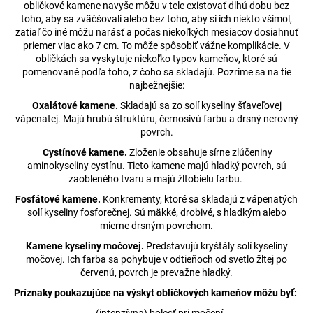
obličkové kamene navyše môžu v tele existovať dlhú dobu bez
á
toho, aby sa zväčšovali alebo bez toho, aby si ich niekto všimol,
j
zatiaľ čo iné môžu narásť a počas niekoľkých mesiacov dosiahnuť
priemer viac ako 7 cm. To môže spôsobiť vážne komplikácie. V
s
obličkách sa vyskytuje niekoľko typov kameňov, ktoré sú
ť
pomenované podľa toho, z čoho sa skladajú. Pozrime sa na tie
najbežnejšie:
?
Oxalátové kamene.
Skladajú sa zo solí kyseliny šťaveľovej
vápenatej. Majú hrubú štruktúru, černosivú farbu a drsný nerovný
povrch.
Cystínové kamene.
Zloženie obsahuje sírne zlúčeniny
HĽADAŤ
aminokyseliny cystínu. Tieto kamene majú hladký povrch, sú
zaobleného tvaru a majú žltobielu farbu.
Fosfátové kamene.
Konkrementy, ktoré sa skladajú z vápenatých
solí kyseliny fosforečnej. Sú mäkké, drobivé, s hladkým alebo
O
mierne drsným povrchom.
d
Kamene kyseliny močovej.
Predstavujú kryštály solí kyseliny
p
močovej. Ich farba sa pohybuje v odtieňoch od svetlo žltej po
o
červenú, povrch je prevažne hladký.
r
Príznaky poukazujúce na výskyt obličkových kameňov môžu byť:
ú