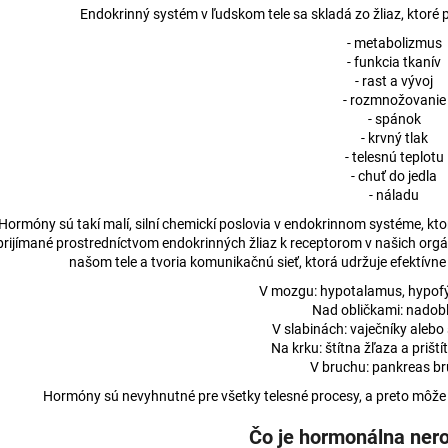
3% CBD BROAD-SPECTRUM PRE MALÉ
KONOPNÁ MASŤ
Endokrinný systém v ľudskom tele sa skladá zo žliaz, ktoré
ZVIERATÁ
€15,37
- metabolizmus
€17,74
Pôvodne:
€16,2
- funkcia tkanív
Pôvodne:
€17,83
- rast a vývoj
- rozmnožovanie
- spánok
- krvný tlak
- telesnú teplotu
- chuť do jedla
- náladu
Hormóny sú takí malí, silní chemickí poslovia v endokrinnom systéme, ktor
prijímané prostredníctvom endokrinných žliaz k receptorom v našich org
našom tele a tvoria komunikačnú sieť, ktorá udržuje efektívne
V mozgu: hypotalamus, hypofý
Nad obličkami: nadobl
V slabinách: vaječníky alebo
Na krku: štítna žľaza a priští
V bruchu: pankreas br
Hormóny sú nevyhnutné pre všetky telesné procesy, a preto môže m
Čo je hormonálna ne