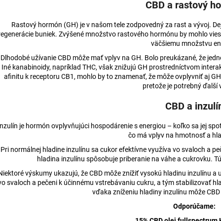
CBD a rastový h
Rastový hormón (GH) je v našom tele zodpovedný za rast a vývoj. Dej
regenerácie buniek. Zvýšené množstvo rastového hormónu by mohlo viesť 
väčšiemu množstvu en
Dlhodobé užívanie CBD môže mať vplyv na GH. Bolo preukázané, že jedn
Iné kanabinoidy, napríklad THC, však znižujú GH prostredníctvom inter
afinitu k receptoru CB1, mohlo by to znamenať, že môže ovplyvniť aj GH.
pretože je potrebný ďalš
CBD a inzulí
Inzulín je hormón ovplyvňujúci hospodárenie s energiou – koľko sa jej sp
čo má vplyv na hmotnosť a hla
Pri normálnej hladine inzulínu sa cukor efektívne využíva vo svaloch a p
hladina inzulínu spôsobuje priberanie na váhe a cukrovku. 
Niektoré výskumy ukazujú, že CBD môže znížiť vysokú hladinu inzulínu a u
vo svaloch a pečeni k účinnému vstrebávaniu cukru, a tým stabilizovať hlad
vďaka zníženiu hladiny inzulínu môže CBD
Odporúčame:
15% CBD olej fullspectrum