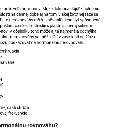
o príliš veľa hormónov. Môže dokonca dôjsť k úplnému
sti na dennej dobe aj na tom, v akej životnej fáze sa
. Tieto nerovnováhy môžu spôsobiť alebo byť spôsobené
íklad toxické prostredie s plastmi, priemyselnými
ónov. V dôsledku toho môže aj tá najmenšia odchýlka
nej nerovnováhy sa môžu líšiť v závislosti od žľaz a
ré môžu poukazovať na hormonálnu nerovnováhu:
menštruácia
e
 na váhe
ie
sť
ov
rnej časti chrbta
ovej frekvencie
hormonálnu rovnováhu?