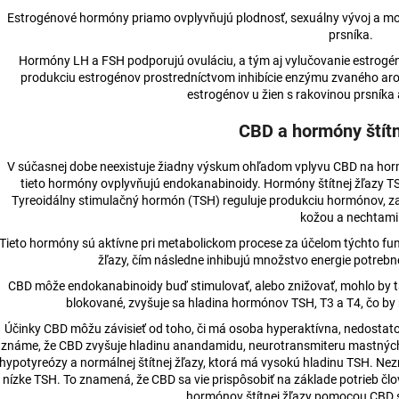
Estrogénové hormóny priamo ovplyvňujú plodnosť, sexuálny vývoj a mo
prsníka.
Hormóny LH a FSH podporujú ovuláciu, a tým aj vylučovanie estrogén
produkciu estrogénov prostredníctvom inhibície enzýmu zvaného aro
estrogénov u žien s rakovinou prsník
CBD a hormóny štítn
V súčasnej dobe neexistuje žiadny výskum ohľadom vplyvu CBD na hormó
tieto hormóny ovplyvňujú endokanabinoidy. Hormóny štítnej žľazy TSH,
Tyreoidálny stimulačný hormón (TSH) reguluje produkciu hormónov, zati
kožou a nechtami
Tieto hormóny sú aktívne pri metabolickom procese za účelom týchto fun
žľazy, čím následne inhibujú množstvo energie potrebn
CBD môže endokanabinoidy buď stimulovať, alebo znižovať, mohlo by t
blokované, zvyšuje sa hladina hormónov TSH, T3 a T4, čo by mo
Účinky CBD môžu závisieť od toho, či má osoba hyperaktívna, nedostato
známe, že CBD zvyšuje hladinu anandamidu, neurotransmiteru mastných 
hypotyreózy a normálnej štítnej žľazy, ktorá má vysokú hladinu TSH. Nez
nízke TSH. To znamená, že CBD sa vie prispôsobiť na základe potrieb člo
hormónov štítnej žľazy pomocou CBD s