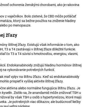
žnosť ochorenia ženskými chorobami, ako je rakovina
ov z vaječníkov. Bolo zistené, že CBD môže potláčať
matáza, ktorý sa bežne používa na zníženie hladiny
a alebo po menopauze.
ej žľazy
ny štítnej žľazy. Existujú však informácie o tom, ako
 T3 a T4 zastávajú v štítnej žľaze dôležité funkcie.
aľ čo T3 a T4 súvisí s hmotnosťou, energiou, vlasmi,
.
kcií. Endokanabinoidy znižujú hladinu hormónov štítnej
ej na vykonávanie potrebných funkcií.
ak mať vplyv na štítnu žľazu. Keď sú endokanabinoidy
hlo prispieť k vyššej aktivite štítnej žľazy.
čne aktívna alebo normálne fungujúca štítnu žľazu. Je
kyselín. Zistilo sa, že anandamid môže znižovať TSH u
nižoval by však TSH u osôb s hypertyreózou, ktoré majú
veka. Je potrebných viac dôkazov, ale budúcnosť liečby
a javí veľmi nádejne.