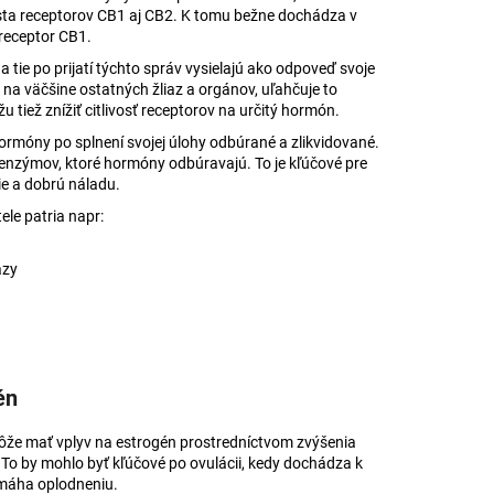
ista receptorov CB1 aj CB2. K tomu bežne dochádza v
 receptor CB1.
a tie po prijatí týchto správ vysielajú ako odpoveď svoje
na väčšine ostatných žliaz a orgánov, uľahčuje to
tiež znížiť citlivosť receptorov na určitý hormón.
rmóny po splnení svojej úlohy odbúrané a zlikvidované.
enzýmov, ktoré hormóny odbúravajú. To je kľúčové pre
ie a dobrú náladu.
le patria napr:
azy
én
ôže mať vplyv na estrogén prostredníctvom zvýšenia
To by mohlo byť kľúčové po ovulácii, kedy dochádza k
máha oplodneniu.