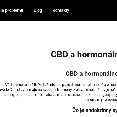
ľa problému
Blog
Kontakty
Čo potrebujete nájsť?
HĽADAŤ
CBD a hormonáln
Odporúčame
CBD a hormonálne
Všetci sme to zažili. Preťaženie, nespavosť, hormonálne akné a emócie
uvedených stavov majú na svedomí hormóny. Kolísanie hormónov je bežné
ale iným spôsobom - to preto, že máme odlišné endokrinné orgány a cyk
hormonálnej nerovno
Čo je endokrinný 