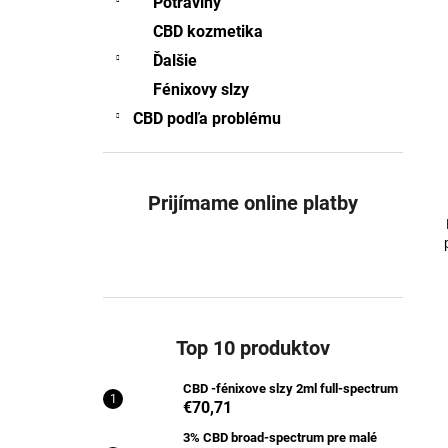
Potraviny
CBD -FÉNIXOVE SLZY 2ML FULL-
SPECTRUM
CBD kozmetika
€70,71
Ďalšie
Pôvodne:
€76,92
Fénixovy slzy
CBD podľa problému
Prijímame online platby
Top 10 produktov
CBD -fénixove slzy 2ml full-spectrum
€70,71
3% CBD broad-spectrum pre malé