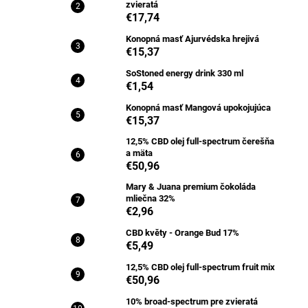
zvieratá
€17,74
Konopná masť Ajurvédska hrejivá
€15,37
SoStoned energy drink 330 ml
€1,54
Konopná masť Mangová upokojujúca
€15,37
12,5% CBD olej full-spectrum čerešňa
a mäta
€50,96
Mary & Juana premium čokoláda
mliečna 32%
€2,96
CBD květy - Orange Bud 17%
€5,49
12,5% CBD olej full-spectrum fruit mix
€50,96
10% broad-spectrum pre zvieratá