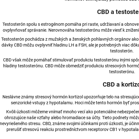
CBD a testoste
Testosterón spolu s estrogénom pomáha pri raste, udržiavaní a obnove
ovplyvňovať správanie. Nerovnováha testosterónu môže viesť k zníženi
Testosterón pochádza z mužských a ženských pohlavných orgánov ak
dávky CBD môžu ovplyvniť hladinu LH a FSH, ale je potrebných viac dôka
testosterón.
CBD však môže pomáhať stimulovať produkciu testosterónu inými spôso
hladiny testosterónu. CBD môže obmedziť produkciu stresových hormón
testosterónu.
CBD a kortiz
Neslávne známy stresový hormón kortizol upozorňuje telo na stresujúce 
senzorické vstupy z hypotalamu. Hoci môže tento hormón byť pros
Kvôli úzkosti môžeme vnímať mnoho vecí ako potenciálne nebezpečen
ohrozujúce naše vzťahy alebo hromadiace sa účty. Tieto podnety môžu
nevyriešeného stresu. CBD, známe svojimi účinkami proti úzkosti, je úči
prerušiť stresovú reakciu prostredníctvom receptorov CB1 v hypotala