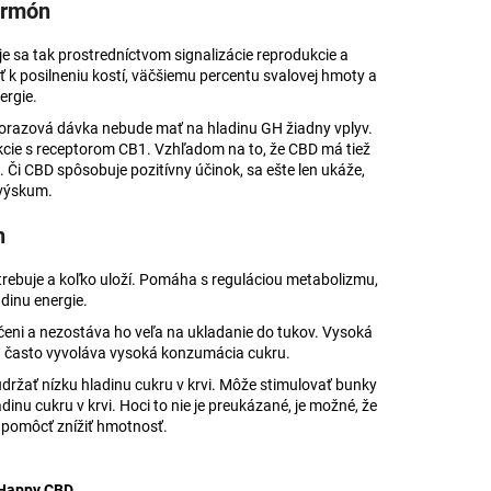
ormón
e sa tak prostredníctvom signalizácie reprodukcie a
k posilneniu kostí, väčšiemu percentu svalovej hmoty a
ergie.
orazová dávka nebude mať na hladinu GH žiadny vplyv.
akcie s receptorom CB1. Vzhľadom na to, že CBD má tiež
 Či CBD spôsobuje pozitívny účinok, sa ešte len ukáže,
í výskum.
n
otrebuje a koľko uloží. Pomáha s reguláciou metabolizmu,
dinu energie.
ečeni a nezostáva ho veľa na ukladanie do tukov. Vysoká
Tú často vyvoláva vysoká konzumácia cukru.
držať nízku hladinu cukru v krvi. Môže stimulovať bunky
inu cukru v krvi. Hoci to nie je preukázané, je možné, že
 pomôcť znížiť hmotnosť.
 Happy CBD