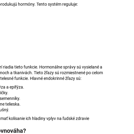
 AJURVÉDSKA HREJIVÁ
 produkujú hormóny. Tento systém reguluje:
4
í riadia tieto funkcie. Hormonálne správy sú vysielané a
ánoch a tkanivách. Tieto žľazy sú rozmiestnené po celom
 telesné funkcie. Hlavné endokrinné žľazy sú:
za a epifýza.
ičky.
 semenníky.
tne telieska.
ušný.
ať kolísanie ich hladiny vplyv na ľudské zdravie
rovnováha?