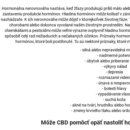
Hormonálna nerovnováha nastáva, keď žľazy produkujú príliš málo aleb
zastaveniu produkcie hormónov. Hladina hormónov môže kolísať v závislo
nachádzate. K ich nerovnováhe môže dôjsť v ktorejkoľvek životnej fáze
chorobami alebo dokonca vyvolané naším životným prostredím. Napr
chemikáliami a pesticídmi môže veľmi výrazne ovplyvniť hladinu horm
spôsobiť celý rad nežiaducich a nečakaných účinkov. Príznaky hormonál
hormónov, ktoré boli postihnuté. Tu sú niektoré príznaky, kto
- silná alebo nepravidelná 
- nadmerné poteni
- úbytok alebo priberanie
- výkyvy nálad
- depresia
- rozmazané viden
- únava a nespavo
- bolesti hlavy
- vypadávanie vlas
- suchá koža
- akné na tvári, hrudníku alebo ho
- zmeny krvného tlaku alebo srdc
Môže CBD pomôcť opäť nastoliť 