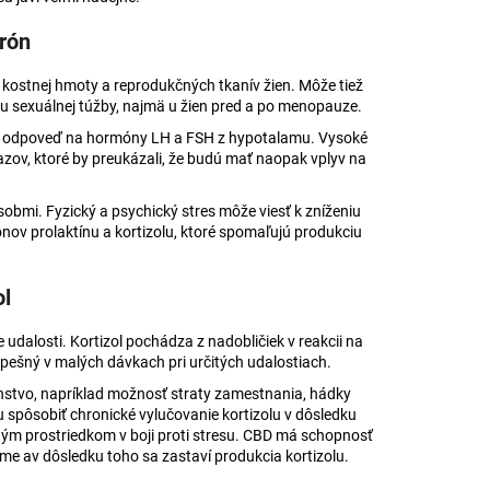
rón
 kostnej hmoty a reprodukčných tkanív žien. Môže tiež
u sexuálnej túžby, najmä u žien pred a po menopauze.
o odpoveď na hormóny LH a FSH z hypotalamu. Vysoké
zov, ktoré by preukázali, že budú mať naopak vplyv na
bmi. Fyzický a psychický stres môže viesť k zníženiu
ov prolaktínu a kortizolu, ktoré spomaľujú produkciu
ol
udalosti. Kortizol pochádza z nadobličiek v reakcii na
pešný v malých dávkach pri určitých udalostiach.
stvo, napríklad možnosť straty zamestnania, hádky
 spôsobiť chronické vylučovanie kortizolu v dôsledku
nným prostriedkom v boji proti stresu. CBD má schopnosť
me av dôsledku toho sa zastaví produkcia kortizolu.