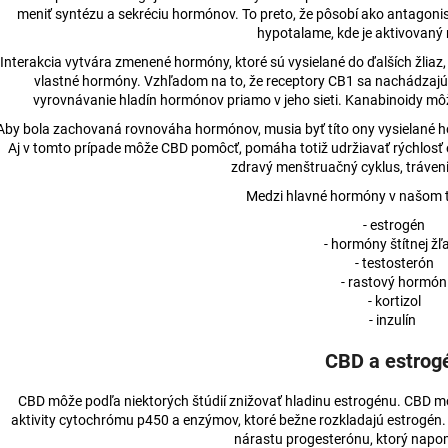
meniť syntézu a sekréciu hormónov. To preto, že pôsobí ako antagon
hypotalame, kde je aktivovaný
Interakcia vytvára zmenené hormóny, ktoré sú vysielané do ďalších žliaz, 
vlastné hormóny. Vzhľadom na to, že receptory CB1 sa nachádzajú 
vyrovnávanie hladín hormónov priamo v jeho sieti. Kanabinoidy môžu 
Aby bola zachovaná rovnováha hormónov, musia byť títo ony vysielané ho
Aj v tomto prípade môže CBD pomôcť, pomáha totiž udržiavať rýchlosť 
zdravý menštruačný cyklus, tráven
Medzi hlavné hormóny v našom te
- estrogén
- hormóny štítnej žľ
- testosterón
- rastový hormón
- kortizol
- inzulín
CBD a estrog
CBD môže podľa niektorých štúdií znižovať hladinu estrogénu. CBD m
aktivity cytochrómu p450 a enzýmov, ktoré bežne rozkladajú estrogén. 
nárastu progesterónu, ktorý napo