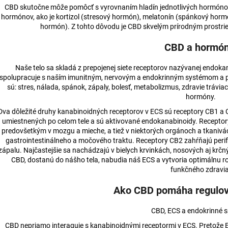
CBD skutočne môže pomôcť s vyrovnaním hladín jednotlivých hormónov.
hormónov, ako je kortizol (stresový hormón), melatonín (spánkový hor
hormón). Z tohto dôvodu je CBD skvelým prírodným prostri
CBD a hormó
Naše telo sa skladá z prepojenej siete receptorov nazývanej endok
spolupracuje s naším imunitným, nervovým a endokrinným systémom a po
sú: stres, nálada, spánok, zápaly, bolesť, metabolizmus, zdravie tráv
hormóny.
Dva dôležité druhy kanabinoidných receptorov v ECS sú receptory CB1 a 
umiestnených po celom tele a sú aktivované endokanabinoidy. Recepto
predovšetkým v mozgu a mieche, a tiež v niektorých orgánoch a tkanivá
gastrointestinálneho a močového traktu. Receptory CB2 zahŕňajú perifér
zápalu. Najčastejšie sa nachádzajú v bielych krvinkách, nosových aj krčn
CBD, dostanú do nášho tela, nabudia náš ECS a vytvoria optimálnu
funkčného zdravia
Ako CBD pomáha regulo
CBD, ECS a endokrinné s
CBD nepriamo interaguje s kanabinoidnými receptormi v ECS. Pretože E