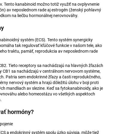
 Tento kanabinoid možno totiž využiť na ovplyvnenie
món) av neposlednom rade aj estrogén (ženský pohlavný
edkom na liečbu hormonálnej nerovnováhy.
ny
anabinoidný systém (ECS). Tento systém synergicky
máha tak regulovať kľúčové funkcie v našom tele, ako
iaceho traktu, pamäť, reprodukcia av neposlednom rade
CB2. Tieto receptory sa nachádzajú na hlavných žľazách
ry CB1 sa nachádzajú v centrálnom nervovom systéme,
ch. Patria sem endokrinné žľazy a časti reprodukčného,
ny nervový systém a hrajú dôležitú úlohu v boji proti
ých mandliach av slezine. Keď sa fytokanabinoidy, ako je
 rovnováhu alebo homeostázu vo všetkých aspektoch
.
vať hormóny?
pojenie
CS a endokrinný systém spolu úzko súvisia, môže tiež