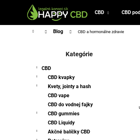
K
Prejsť
na
o
CBD
CBD pod
Späť
Späť
obsah
š
do
do
í
Domov
Blog
CBD a hormonálne zdravie
obchodu
obchodu
k
B
o
Kategórie
Preskočiť
č
kategórie
n
CBD
ý
CBD kvapky
p
Kvety, jointy a hash
a
CBD vape
n
CBD do vodnej fajky
e
l
CBD gummies
CBD Liquidy
Akčné balíčky CBD