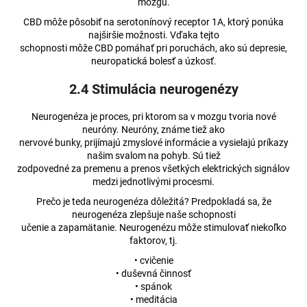
mozgu.
CBD môže pôsobiť na serotonínový receptor 1A, ktorý ponúka
najširšie možnosti. Vďaka tejto
schopnosti môže CBD pomáhať pri poruchách, ako sú depresie,
neuropatická bolesť a úzkosť.
2.4 Stimulácia neurogenézy
Neurogenéza je proces, pri ktorom sa v mozgu tvoria nové
neuróny. Neuróny, známe tiež ako
nervové bunky, prijímajú zmyslové informácie a vysielajú príkazy
našim svalom na pohyb. Sú tiež
zodpovedné za premenu a prenos všetkých elektrických signálov
medzi jednotlivými procesmi.
Prečo je teda neurogenéza dôležitá? Predpokladá sa, že
neurogenéza zlepšuje naše schopnosti
učenie a zapamätanie. Neurogenézu môže stimulovať niekoľko
faktorov, tj.
• cvičenie
• duševná činnosť
• spánok
• meditácia