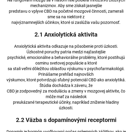
Na fungovaní mozgu sa v našom tele podieľa množstvo zložitých
mechanizmov. Aby sme získali jasnejšie
predstavu o vplyve CBD na početné mozgové činnosti, zamerali
sme sa na niektoré z
najvýznamnejších účinkov, ktoré si zaslúžia vašu pozornosť.
2.1 Anxiolytická aktivita
Anxiolytická aktivita odkazuje na pôsobenie proti úzkosti.
Úzkostné poruchy patria medzi najčastejšie
psychické, emocionálne a behaviorálne problémy, ktoré postihujú
osminu svetovej populácie a ktoré
sa stali veľmi dôležitou oblasťou výskumu v psychofarmakológii.
Prinášame prehľad najnovších
výskumov, ktoré potvrdzujú sľubný potenciál CBD ako anxiolytiká.
Štúdia dochádza k záveru, že
CBD je zodpovedný za moduláciu a zmeny v mozgovej aktivite, čo
môže mať za následok
preukázané terapeutické účinky, napríklad zníženie hladiny
úzkosti.
2.2 Väzba s dopamínovými receptormi
Dopamín je hormón uvoľňovaný počas príjemných zážitkov, ako je