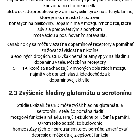
konzumácia chutného jedla
alebo sex. Je produkovaný z aminokyselín tyrozínu a fenylalanínu,
ktoré je možné získať z potravín
bohatých na bielkoviny. Dopamín má v mozgu mnoho rolí, ktoré
súvisia predovšetkým s pohybom,
motiváciou a posilňovaním správania.
Kanabinoidy sa môžu viazať na dopamínové receptory a pomáhať
znižovať závislosť na nikotíne
alebo iných drogách. CBD však nemá priamy vplyv na hladinu
dopamínu v tele. Pôsobí na receptory
5-HT1A, ktoré sa nachádzajú v mnohých oblastiach mozgu,
najmä v oblastiach slasti, kde dochádza k
dopamínovej aktivite.
2.3 Zvýšenie hladiny glutamátu a serotonínu
Štúdie ukázali, že CBD môže zvýšiť hladinu glutamátu a
serotonínu v tele, čo pomáha riadiť
mozgové funkcie a náladu. Hrajú tiež úlohu pri učení a pamäti.
Okrem toho sa zdá, že budovanie
homeostázy týchto neurotransmiterov pomáha zmierňovať
depresie a môže ďalej zlepšovať funkciu