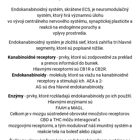
á
Endokanabinoidný systém, skrátene ECS, je neuromodulačný
j
systém, ktorý hrá významnú úlohu
vo vývoji centrálneho nervového systému, synaptickej plasticite a
s
reakcii na endogénne poruchy a
ť
vplyvy prostredia.
?
Endokanabinoidný systém je zložitá sieť, ktorá zahŕňa tri hlavné
segmenty, ktoré sú popísané nižšie.
Kanabinoidné receptory
- prvky, ktoré sú zodpovedné za preklad
a prenos informácií do buniek.
Hlavnými receptormi sú CB1R a CB2R.
HĽADAŤ
Endokanabinoidy
- molekuly, ktoré sa viažu na kanabinoidné
receptory a stimulujú ich. AEA a 2-
AG sú dva hlavné endokanabinoidy.
Enzýmy
- prvky, ktoré rozkladajú endokanabinoidy po ich použití.
O
Hlavnými enzýmami sú
d
FAAH a MAGL.
p
Celkom je v mozgu sústredené obrovské množstvo receptorov.
o
CBD a THC môžu interagovať s
mozgovými receptormi, a tým modulovať náš imunitný systém a
r
reakcie tela na bolesť alebo zápal.
ú