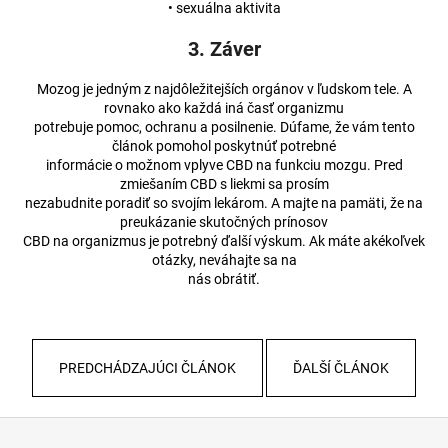
• sexuálna aktivita
3. Záver
Mozog je jedným z najdôležitejších orgánov v ľudskom tele. A
rovnako ako každá iná časť organizmu
potrebuje pomoc, ochranu a posilnenie. Dúfame, že vám tento
článok pomohol poskytnúť potrebné
informácie o možnom vplyve CBD na funkciu mozgu. Pred
zmiešaním CBD s liekmi sa prosím
nezabudnite poradiť so svojím lekárom. A majte na pamäti, že na
preukázanie skutočných prínosov
CBD na organizmus je potrebný ďalší výskum. Ak máte akékoľvek
otázky, neváhajte sa na
nás obrátiť.
PREDCHÁDZAJÚCI ČLÁNOK
ĎALŠÍ ČLÁNOK
Z