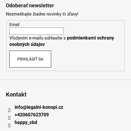
á
Odoberať newsletter
p
Nezmeškajte žiadne novinky či zľavy!
ä
t
Email
i
podmienkami ochrany
Vložením e-mailu súhlasíte s
e
osobných údajov
PRIHLÁSIŤ SA
Kontakt
info
@
legalni-konopi.cz
+420607623709
happy_cbd