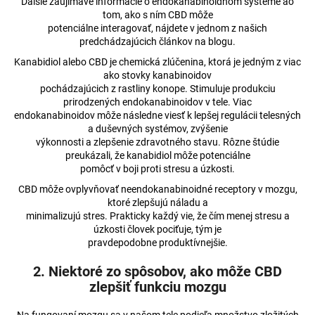
č
Ďalšie zaujímavé informácie o endokanabinoidnom systéme ao
a
tom, ako s ním CBD môže
potenciálne interagovať, nájdete v jednom z našich
m
predchádzajúcich článkov na blogu.
e
Kanabidiol alebo CBD je chemická zlúčenina, ktorá je jedným z viac
ako stovky kanabinoidov
3%
pochádzajúcich z rastliny konope. Stimuluje produkciu
CBD
prirodzených endokanabinoidov v tele. Viac
BROAD-
endokanabinoidov môže následne viesť k lepšej regulácii telesných
SPECTRUM
a duševných systémov, zvýšenie
PRE
výkonnosti a zlepšenie zdravotného stavu. Rôzne štúdie
MALÉ
preukázali, že kanabidiol môže potenciálne
ZVIERATÁ
pomôcť v boji proti stresu a úzkosti.
€17,74
CBD môže ovplyvňovať neendokanabinoidné receptory v mozgu,
Pôvodne:
ktoré zlepšujú náladu a
€17,83
minimalizujú stres. Prakticky každý vie, že čím menej stresu a
úzkosti človek pociťuje, tým je
pravdepodobne produktívnejšie.
2. Niektoré zo spôsobov, ako môže CBD
zlepšiť funkciu mozgu