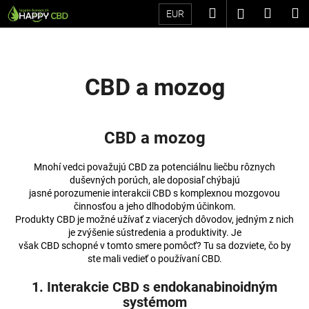
K
Prejsť
Hľadať
Náku
M
Prihláseni
EUR
na
o
Späť
Späť
obsah
košík
š
í
Č
k
CBD a mozog
o
p
o
CBD a mozog
t
r
Mnohí vedci považujú CBD za potenciálnu liečbu rôznych
e
duševných porúch, ale doposiaľ chýbajú
jasné porozumenie interakcii CBD s komplexnou mozgovou
b
činnosťou a jeho dlhodobým účinkom.
u
Produkty CBD je možné užívať z viacerých dôvodov, jedným z nich
je zvýšenie sústredenia a produktivity. Je
j
však CBD schopné v tomto smere pomôcť? Tu sa dozviete, čo by
e
ste mali vedieť o používaní CBD.
t
1. Interakcie CBD s endokanabinoidným
e
systémom
n