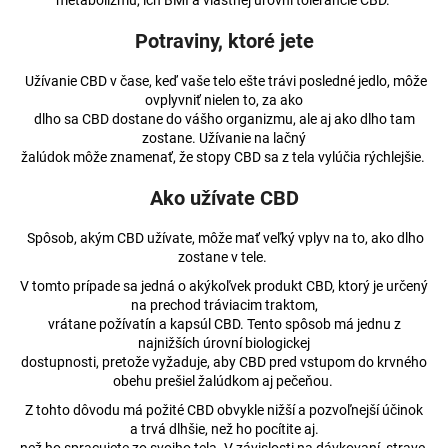
metabolizmu, ich BMI a vlastnej úrovni tolerancie CBD.
Potraviny, ktoré jete
Užívanie CBD v čase, keď vaše telo ešte trávi posledné jedlo, môže
ovplyvniť nielen to, za ako
dlho sa CBD dostane do vášho organizmu, ale aj ako dlho tam
zostane. Užívanie na lačný
žalúdok môže znamenať, že stopy CBD sa z tela vylúčia rýchlejšie.
Ako užívate CBD
Spôsob, akým CBD užívate, môže mať veľký vplyv na to, ako dlho
zostane v tele.
V tomto prípade sa jedná o akýkoľvek produkt CBD, ktorý je určený
na prechod tráviacim traktom,
vrátane požívatín a kapsúl CBD. Tento spôsob má jednu z
najnižších úrovní biologickej
dostupnosti, pretože vyžaduje, aby CBD pred vstupom do krvného
obehu prešiel žalúdkom aj pečeňou.
Z tohto dôvodu má požité CBD obvykle nižší a pozvoľnejší účinok
a trvá dlhšie, než ho pocítite aj.