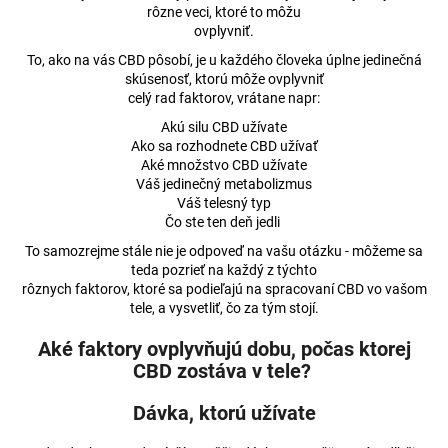
rôzne veci, ktoré to môžu
á
ovplyvniť.
j
To, ako na vás CBD pôsobí, je u každého človeka úplne jedinečná
s
skúsenosť, ktorú môže ovplyvniť
ť
celý rad faktorov, vrátane napr:
?
Akú silu CBD užívate
Ako sa rozhodnete CBD užívať
Aké množstvo CBD užívate
Váš jedinečný metabolizmus
Váš telesný typ
Čo ste ten deň jedli
HĽADAŤ
To samozrejme stále nie je odpoveď na vašu otázku - môžeme sa
teda pozrieť na každý z týchto
rôznych faktorov, ktoré sa podieľajú na spracovaní CBD vo vašom
tele, a vysvetliť, čo za tým stojí.
O
d
Aké faktory ovplyvňujú dobu, počas ktorej
p
CBD zostáva v tele?
o
r
Dávka, ktorú užívate
ú