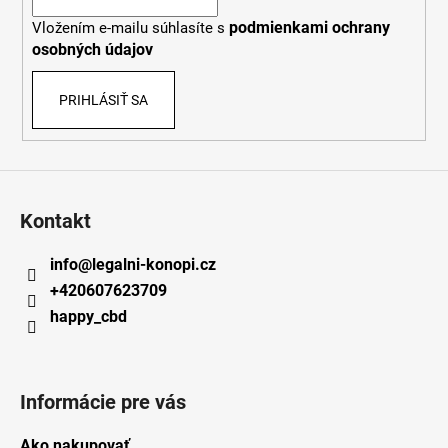
i
podmienkami ochrany
Vložením e-mailu súhlasíte s
e
osobných údajov
PRIHLÁSIŤ SA
Kontakt
info
@
legalni-konopi.cz
+420607623709
happy_cbd
Informácie pre vás
Ako nakupovať