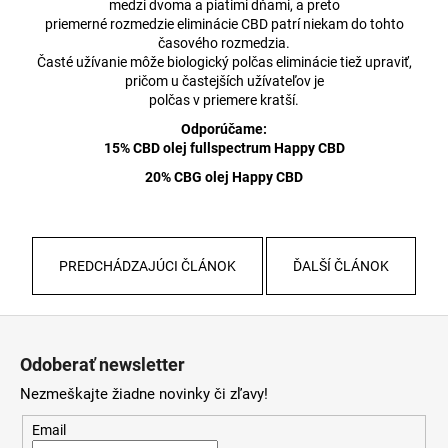
medzi dvoma a piatimi dňami, a preto
priemerné rozmedzie eliminácie CBD patrí niekam do tohto
časového rozmedzia.
Časté užívanie môže biologický polčas eliminácie tiež upraviť,
pričom u častejších užívateľov je
polčas v priemere kratší.
Odporúčame:
15% CBD olej fullspectrum Happy CBD
20% CBG olej Happy CBD
PREDCHÁDZAJÚCI ČLÁNOK
ĎALŠÍ ČLÁNOK
Z
á
Odoberať newsletter
p
Nezmeškajte žiadne novinky či zľavy!
ä
t
Email