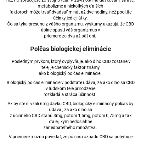
než ho spracujete zo svojho tela. V závislosti na dávkovaní, strave,
metabolizme a niekoľkých ďalších
faktoroch môže trvať dvadsať minút až dve hodiny, než pocítite
účinky jedlej látky.
Čo sa týka presunu z vášho organizmu, výskumy ukazujú, že CBD
úplne opustí váš organizmus v
priemere za dva až päť dní.
Polčas biologickej eliminácie
Posledným prvkom, ktorý ovplyvňuje, ako dlho CBD zostane v
tele, je chemický faktor známy
ako biologický polčas eliminácie.
Biologický polčas eliminácie v podstate udáva, za ako dlho sa CBD
v ľudskom tele prirodzene
rozkladá a stráca účinnosť.
Ak by ste si vzali 6mg dávku CBD, biologický eliminačný polčas by
udával, za ako dlho sa
z účinného CBD stanú 3mg, potom 1,5mg, potom 0,75mg a tak
ďalej, kým nedosiahne
zanedbateľného množstva.
V priemere možno povedať, že polčas rozpadu CBD sa pohybuje