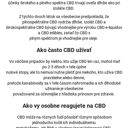
účinky širokého a plného spektra CBD trvajú oveľa dlhšie ako pri
izoláte CBD.
Z týchto dvoch látok sa všeobecne predpokladá, že
plnospektrálne CBD vydržia dlhšie. Izolát CBD a
širokospektrálne CBD bývajú vhodnejšie pre výrobu CBD e-liquidov
a CBD edibles, zatiaľ čo CBD s
plným spektrom je vhodnejšie pre oleje.
Ako často CBD užívať
Vo väčšine prípadov by niekto, kto užije CBD len raz, mohol mať
po 2-5 dňoch v tele úplne
nulové stopy, ale to nemusí nutne platiť pre niekoho, kto užíva CBD
pravidelne alebo denne,
pretože kanabinoidy sa v tele časom nahromadia a ich dlhodobé
užívanie je všeobecne
považované za účinnejšie z hľadiska prínosov pre zdravie.
Ako vy osobne reagujete na CBD
CBD môže na rôznych ľudí pôsobiť rôznym spôsobom
jednoducho kvôli ich individuálnemu