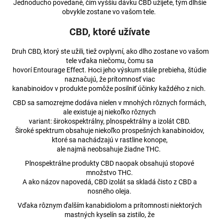
č
Jednoducho povedané, čím vyššiu dávku CBD užijete, tým dlhšie
a
obvykle zostane vo vašom tele.
m
CBD, ktoré užívate
e
Druh CBD, ktorý ste užili, tiež ovplyvní, ako dlho zostane vo vašom
tele vďaka niečomu, čomu sa
CBD
DENNÍ
hovorí Entourage Effect. Hoci jeho výskum stále prebieha, štúdie
KRÉM
naznačujú, že prítomnosť viac
CANNALINE
kanabinoidov v produkte pomôže posilniť účinky každého z nich.
50
CBD sa samozrejme dodáva nielen v mnohých rôznych formách,
ML
ale existuje aj niekoľko rôznych
€12,60
variant: širokospektrálny, plnospektrálny a izolát CBD.
Pôvodne:
Široké spektrum obsahuje niekoľko prospešných kanabinoidov,
€12,98
ktoré sa nachádzajú v rastline konope,
ale najmä neobsahuje žiadne THC.
Plnospektrálne produkty CBD naopak obsahujú stopové
množstvo THC.
A ako názov napovedá, CBD izolát sa skladá čisto z CBD a
nosného oleja.
Vďaka rôznym ďalším kanabidiolom a prítomnosti niektorých
mastných kyselín sa zistilo, že