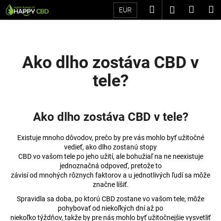
K
Prejsť
Hľadať
Náku
M
Prihláseni
EUR
na
o
Späť
Späť
obsah
košík
š
í
Č
k
Ako dlho zostáva CBD v
o
tele?
p
o
t
Ako dlho zostáva CBD v tele?
r
e
Existuje mnoho dôvodov, prečo by pre vás mohlo byť užitočné
b
vedieť, ako dlho zostanú stopy
u
CBD vo vašom tele po jeho užití, ale bohužiaľ na ne neexistuje
jednoznačná odpoveď, pretože to
j
závisí od mnohých rôznych faktorov a u jednotlivých ľudí sa môže
e
značne líšiť.
t
Spravidla sa doba, po ktorú CBD zostane vo vašom tele, môže
e
pohybovať od niekoľkých dní až po
niekoľko týždňov, takže by pre nás mohlo byť užitočnejšie vysvetliť
n