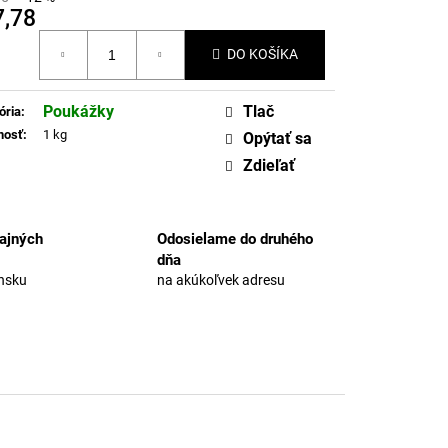
SLZY 2ML FULL-
7,78
otková
DO KOŠÍKA
2
Poukážky
Tlač
ória
:
nosť
:
1 kg
Opýtať sa
Zdieľať
ajných
Odosielame do druhého
dňa
nsku
na akúkoľvek adresu