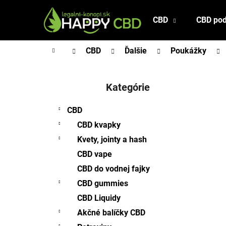
K
Prejsť
na
o
CBD
CBD pod
Späť
Späť
obsah
š
do
do
í
Domov
CBD
Ďalšie
Poukážky
obchodu
obchodu
k
B
o
Kategórie
Preskočiť
č
kategórie
n
CBD
ý
CBD kvapky
p
Kvety, jointy a hash
a
CBD vape
n
CBD do vodnej fajky
e
l
CBD gummies
CBD Liquidy
Akčné balíčky CBD