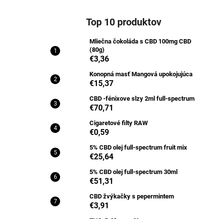
Top 10 produktov
Mliečna čokoláda s CBD 100mg CBD
(80g)
€3,36
Konopná masť Mangová upokojujúca
€15,37
CBD -fénixove slzy 2ml full-spectrum
€70,71
Cigaretové filty RAW
€0,59
5% CBD olej full-spectrum fruit mix
€25,64
5% CBD olej full-spectrum 30ml
€51,31
CBD žvýkačky s pepermintem
€3,91