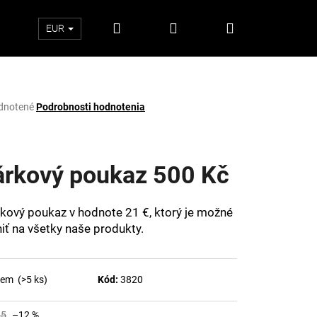
Hľadať
Prihlásenie
Nákupný
EUR
košík
rné
dnotené
Podrobnosti hodnotenia
enie
tu
árkový poukaz 500 Kč
čiek.
kový poukaz v hodnote 21 €, ktorý je možné
niť na všetky naše produkty.
dem
(>5 ks)
Kód:
3820
Nasledujúce
35
–12 %