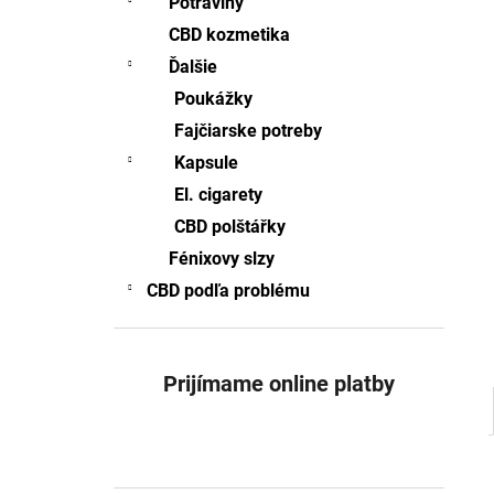
Potraviny
MLIEČNA ČOKOLÁDA S CBD 100MG CBD
(80G)
CBD kozmetika
€3,36
Ďalšie
Poukážky
Fajčiarske potreby
Kapsule
El. cigarety
CBD polštářky
Fénixovy slzy
CBD podľa problému
Prijímame online platby