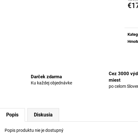
KONOPNÁ MASŤ MANGOVÁ
CBD -FÉNIXOVE 
€1
UPOKOJUJÚCA
SPECTRUM
Jedn
€15,37
€70,71
cena:
Pôvodne:
€16,24
Pôvodne:
€76,9
Kateg
Hmot
Cez 3000 výd
Darček zdarma
miest
Ku každej objednávke
po celom Slove
Popis
Diskusia
Popis produktu nie je dostupný