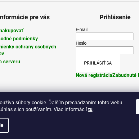
Informácie pre vás
Prihlásenie
E-mail
nakupovať
odné podmienky
Heslo
ienky ochrany osobných
ov
 serveru
PRIHLÁSIŤ SA
Nová registrácia
Zabudnuté 
oužíva súbory cookie. Ďalším prechádzaním tohto webu
súhlas s ich používaním. Viac informácií
tu
.
dené.
ie