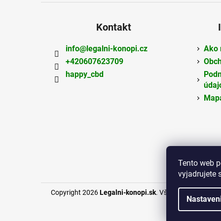
Kontakt
info
@
legalni-konopi.cz
Ako 
+420607623709
Obch
happy_cbd
Podm
údaj
Mapa
Tento web p
vyjadrujete 
Copyright 2026
Legalni-konopi.sk
. Všetky práva vyhra
Nastaven