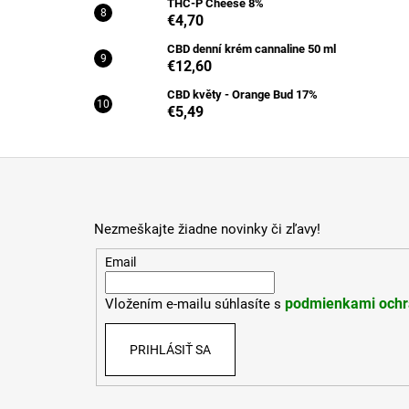
THC-P Cheese 8%
€4,70
CBD denní krém cannaline 50 ml
€12,60
CBD květy - Orange Bud 17%
€5,49
Z
á
p
Nezmeškajte žiadne novinky či zľavy!
ä
t
Email
i
podmienkami ochr
Vložením e-mailu súhlasíte s
e
PRIHLÁSIŤ SA