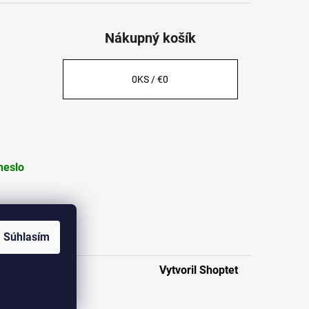
Nákupný košík
0
KS /
€0
heslo
Súhlasím
Vytvoril Shoptet