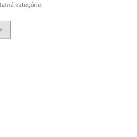
 AJURVÉDSKA HREJIVÁ
tatné kategórie.
4
U