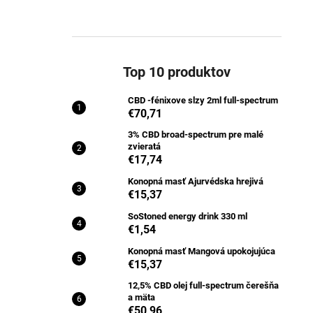
Top 10 produktov
CBD -fénixove slzy 2ml full-spectrum
€70,71
3% CBD broad-spectrum pre malé
zvieratá
€17,74
Konopná masť Ajurvédska hrejivá
€15,37
SoStoned energy drink 330 ml
€1,54
Konopná masť Mangová upokojujúca
€15,37
12,5% CBD olej full-spectrum čerešňa
a mäta
€50,96