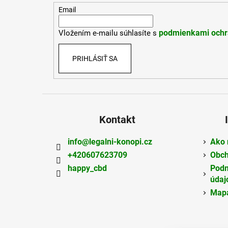
t
Email
i
podmienkami ochr
Vložením e-mailu súhlasíte s
e
PRIHLÁSIŤ SA
Kontakt
info
@
legalni-konopi.cz
Ako 
+420607623709
Obch
happy_cbd
Podm
údaj
Mapa