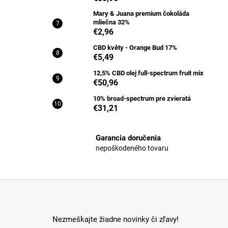
Mary & Juana premium čokoláda
mliečna 32%
€2,96
CBD květy - Orange Bud 17%
€5,49
12,5% CBD olej full-spectrum fruit mix
€50,96
10% broad-spectrum pre zvieratá
€31,21
Garancia doručenia
nepoškodeného tovaru
Z
á
p
Nezmeškajte žiadne novinky či zľavy!
ä