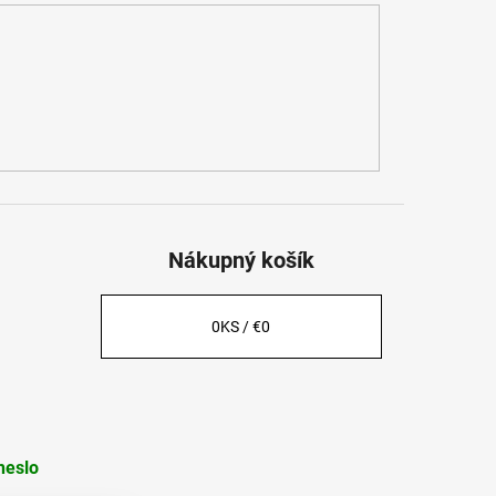
Nákupný košík
0
KS /
€0
heslo