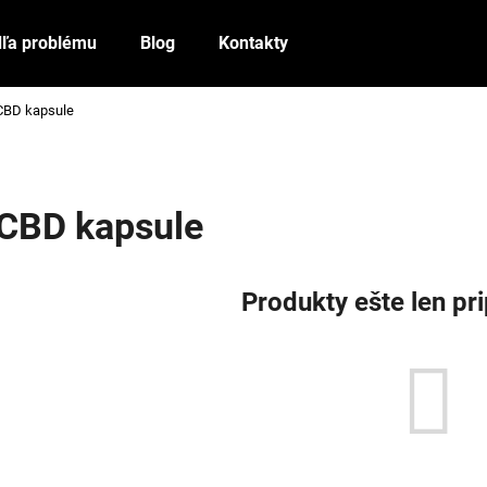
ľa problému
Blog
Kontakty
CBD kapsule
Čo potrebujete nájsť?
HĽADAŤ
CBD kapsule
Odporúčame
Produkty ešte len pr