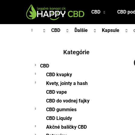
K
Prejsť
na
o
CBD
CBD pod
Späť
Späť
obsah
š
do
do
í
Domov
CBD
Ďalšie
Kapsule
obchodu
obchodu
k
B
o
Kategórie
Preskočiť
č
kategórie
n
CBD
ý
CBD kvapky
p
Kvety, jointy a hash
a
CBD vape
n
CBD do vodnej fajky
e
l
CBD gummies
CBD Liquidy
Akčné balíčky CBD