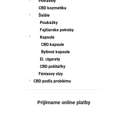
Potraviny
CBD -FÉNIXOVE SLZY 2ML FULL-
SPECTRUM
CBD kozmetika
€70,71
Ďalšie
Pôvodne:
€76,92
Poukážky
Fajčiarske potreby
Kapsule
CBD kapsule
Bylinné kapsule
El. cigarety
CBD polštářky
Fénixovy slzy
CBD podľa problému
Prijímame online platby