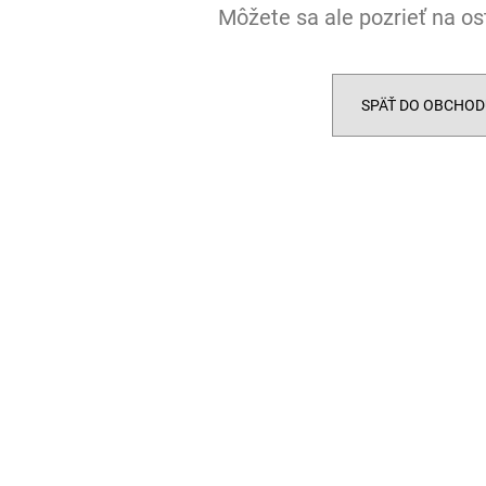
3% CBD BROAD-SPECTRUM PRE MALÉ
KONOPNÁ MASŤ
Môžete sa ale pozrieť na os
ZVIERATÁ
€15,37
€17,74
Pôvodne:
€16,2
Pôvodne:
€17,83
SPÄŤ DO OBCHOD