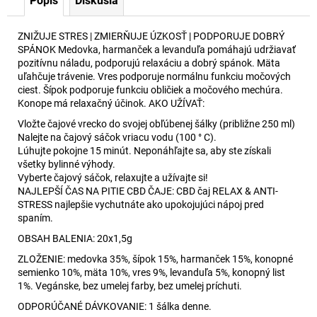
Popis
Diskusia
ZNIŽUJE STRES | ZMIERŇUJE ÚZKOSŤ | PODPORUJE DOBRÝ
SPÁNOK Medovka, harmanček a levanduľa pomáhajú udržiavať
pozitívnu náladu, podporujú relaxáciu a dobrý spánok. Mäta
uľahčuje trávenie. Vres podporuje normálnu funkciu močových
ciest. Šípok podporuje funkciu obličiek a močového mechúra.
Konope má relaxačný účinok. AKO UŽÍVAŤ:
Vložte čajové vrecko do svojej obľúbenej šálky (približne 250 ml)
Nalejte na čajový sáčok vriacu vodu (100 ° C).
Lúhujte pokojne 15 minút. Neponáhľajte sa, aby ste získali
všetky bylinné výhody.
Vyberte čajový sáčok, relaxujte a užívajte si!
NAJLEPŠÍ ČAS NA PITIE CBD ČAJE: CBD čaj RELAX & ANTI-
STRESS najlepšie vychutnáte ako upokojujúci nápoj pred
spaním.
OBSAH BALENIA: 20x1,5g
ZLOŽENIE: medovka 35%, šípok 15%, harmanček 15%, konopné
semienko 10%, mäta 10%, vres 9%, levanduľa 5%, konopný list
1%. Vegánske, bez umelej farby, bez umelej príchuti.
ODPORÚČANÉ DÁVKOVANIE: 1 šálka denne.