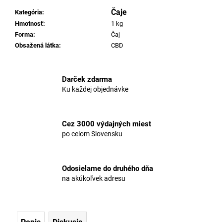
č
a
Čaje
Kategória
:
m
Hmotnosť
:
1 kg
e
Forma
:
Čaj
Obsažená látka
:
CBD
10%
CBD
Darček zdarma
OLEJ
IZOLÁT
Ku každej objednávke
€25,64
Pôvodne:
€25,77
Cez 3000 výdajných miest
po celom Slovensku
Odosielame do druhého dňa
na akúkoľvek adresu