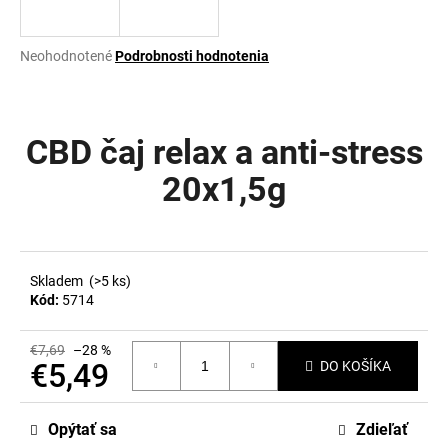
á
j
Priemerné
Neohodnotené
Podrobnosti hodnotenia
s
hodnotenie
produktu
ť
je
?
0,0
CBD čaj relax a anti-stress
z
5
20x1,5g
hviezdičiek.
HĽADAŤ
Skladem
(>5 ks)
Kód:
5714
O
d
€7,69
–28 %
p
€5,49
DO KOŠÍKA
o
Jednotková
r
cena:
ú
Opýtať sa
Zdieľať