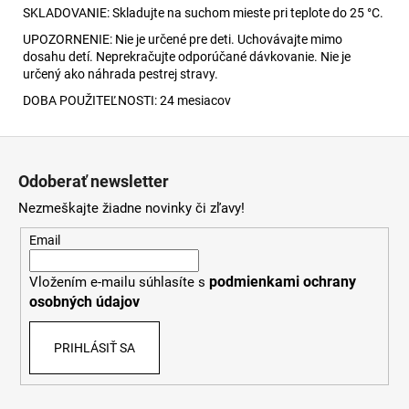
SKLADOVANIE: Skladujte na suchom mieste pri teplote do 25 °C.
UPOZORNENIE: Nie je určené pre deti. Uchovávajte mimo
dosahu detí. Neprekračujte odporúčané dávkovanie. Nie je
určený ako náhrada pestrej stravy.
DOBA POUŽITEĽNOSTI: 24 mesiacov
Z
á
Odoberať newsletter
p
Nezmeškajte žiadne novinky či zľavy!
ä
t
Email
i
podmienkami ochrany
Vložením e-mailu súhlasíte s
e
osobných údajov
PRIHLÁSIŤ SA