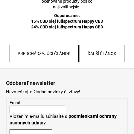
oceňované produkty boli čo
najkvalitnejšie.
Odporúčame:
15% CBD olej fullspectrum Happy CBD
24% CBD olej fullspectrum Happy CBD
PREDCHÁDZAJÚCI ČLÁNOK
ĎALŠÍ ČLÁNOK
Z
á
Odoberať newsletter
p
Nezmeškajte žiadne novinky či zľavy!
ä
t
Email
i
podmienkami ochrany
Vložením e-mailu súhlasíte s
e
osobných údajov