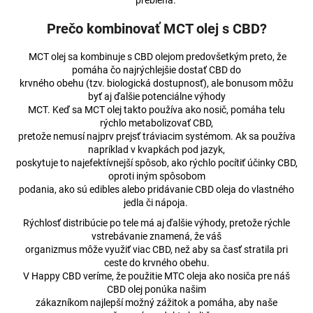
prebieha.
Prečo kombinovať MCT olej s CBD?
MCT olej sa kombinuje s CBD olejom predovšetkým preto, že
pomáha čo najrýchlejšie dostať CBD do
krvného obehu (tzv. biologická dostupnosť), ale bonusom môžu
byť aj ďalšie potenciálne výhody
MCT. Keď sa MCT olej takto používa ako nosič, pomáha telu
rýchlo metabolizovať CBD,
pretože nemusí najprv prejsť tráviacim systémom. Ak sa používa
napríklad v kvapkách pod jazyk,
poskytuje to najefektívnejší spôsob, ako rýchlo pocítiť účinky CBD,
oproti iným spôsobom
podania, ako sú edibles alebo pridávanie CBD oleja do vlastného
jedla či nápoja.
Rýchlosť distribúcie po tele má aj ďalšie výhody, pretože rýchle
vstrebávanie znamená, že váš
organizmus môže využiť viac CBD, než aby sa časť stratila pri
ceste do krvného obehu.
V Happy CBD veríme, že použitie MTC oleja ako nosiča pre náš
CBD olej ponúka našim
zákazníkom najlepší možný zážitok a pomáha, aby naše