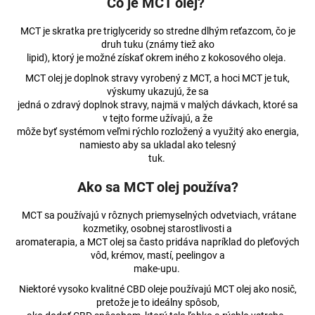
Čo je MCT olej?
á
MCT je skratka pre triglyceridy so stredne dlhým reťazcom, čo je
j
druh tuku (známy tiež ako
s
lipid), ktorý je možné získať okrem iného z kokosového oleja.
ť
MCT olej je doplnok stravy vyrobený z MCT, a hoci MCT je tuk,
?
výskumy ukazujú, že sa
jedná o zdravý doplnok stravy, najmä v malých dávkach, ktoré sa
v tejto forme užívajú, a že
môže byť systémom veľmi rýchlo rozložený a využitý ako energia,
namiesto aby sa ukladal ako telesný
tuk.
HĽADAŤ
Ako sa MCT olej používa?
MCT sa používajú v rôznych priemyselných odvetviach, vrátane
O
kozmetiky, osobnej starostlivosti a
d
aromaterapia, a MCT olej sa často pridáva napríklad do pleťových
p
vôd, krémov, mastí, peelingov a
o
make-upu.
r
Niektoré vysoko kvalitné CBD oleje používajú MCT olej ako nosič,
ú
pretože je to ideálny spôsob,