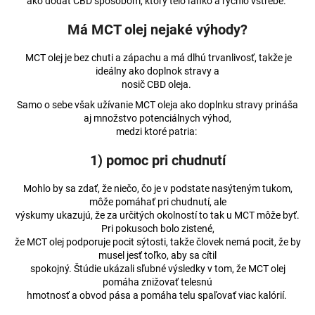
č
ako dodať CBD spôsobom, ktorý telo ľahko a rýchlo vstrebe.
a
Má MCT olej nejaké výhody?
m
e
MCT olej je bez chuti a zápachu a má dlhú trvanlivosť, takže je
ideálny ako doplnok stravy a
nosič CBD oleja.
MLIEČNA
ČOKOLÁDA
Samo o sebe však užívanie MCT oleja ako doplnku stravy prináša
S
aj množstvo potenciálnych výhod,
CBD
medzi ktoré patria:
100MG
CBD
1) pomoc pri chudnutí
(80G)
€3,36
Mohlo by sa zdať, že niečo, čo je v podstate nasýteným tukom,
môže pomáhať pri chudnutí, ale
výskumy ukazujú, že za určitých okolností to tak u MCT môže byť.
Pri pokusoch bolo zistené,
že MCT olej podporuje pocit sýtosti, takže človek nemá pocit, že by
musel jesť toľko, aby sa cítil
spokojný. Štúdie ukázali sľubné výsledky v tom, že MCT olej
pomáha znižovať telesnú
hmotnosť a obvod pása a pomáha telu spaľovať viac kalórií.