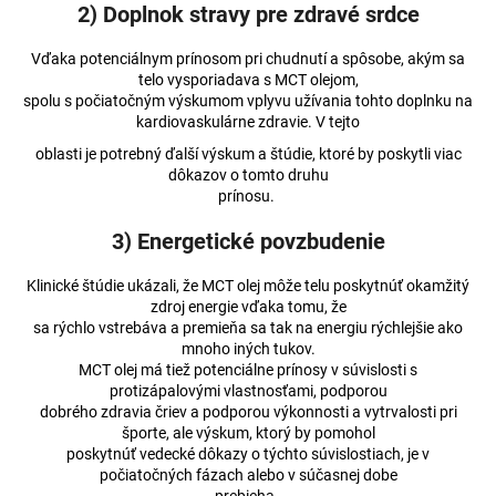
2) Doplnok stravy pre zdravé srdce
Vďaka potenciálnym prínosom pri chudnutí a spôsobe, akým sa
telo vysporiadava s MCT olejom,
spolu s počiatočným výskumom vplyvu užívania tohto doplnku na
kardiovaskulárne zdravie. V tejto
oblasti je potrebný ďalší výskum a štúdie, ktoré by poskytli viac
dôkazov o tomto druhu
prínosu.
3) Energetické povzbudenie
Klinické štúdie ukázali, že MCT olej môže telu poskytnúť okamžitý
zdroj energie vďaka tomu, že
sa rýchlo vstrebáva a premieňa sa tak na energiu rýchlejšie ako
mnoho iných tukov.
MCT olej má tiež potenciálne prínosy v súvislosti s
protizápalovými vlastnosťami, podporou
dobrého zdravia čriev a podporou výkonnosti a vytrvalosti pri
športe, ale výskum, ktorý by pomohol
poskytnúť vedecké dôkazy o týchto súvislostiach, je v
počiatočných fázach alebo v súčasnej dobe