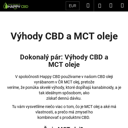
K
Prejsť
Hľadať
Náku
M
Prihláseni
EUR
na
o
Späť
Späť
obsah
košík
š
í
Č
k
Výhody CBD a MCT oleje
o
p
o
Dokonalý pár: Výhody CBD a
t
MCT oleje
r
e
V spoločnosti Happy CBD používame v našom CBD oleji
b
vyrábanom v ČR MCT olej, pretože
veríme, že ponúka skvelé výhody, ktoré dopĺňajú kanabinoidy, a je
u
tak ideálnym spôsobom, ako
j
získať dennú dávku.
e
Tu vám vysvetlíme niečo viac o tom, čo je MCT olej a aké má
t
vlastnosti, a prečo má zmysel ho
kombinovať s produktmi CBD.
e
n