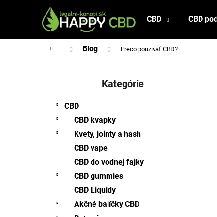
K
Prejsť
na
o
CBD
CBD pod
Späť
Späť
obsah
š
do
do
í
Domov
Blog
Prečo používať CBD?
obchodu
obchodu
k
B
o
Kategórie
Preskočiť
č
kategórie
n
CBD
ý
CBD kvapky
p
Kvety, jointy a hash
a
CBD vape
n
CBD do vodnej fajky
e
l
CBD gummies
CBD Liquidy
Akčné balíčky CBD