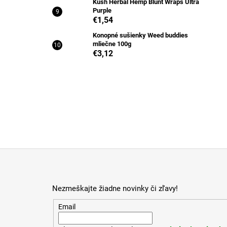
Kush Herbal Hemp Blunt Wraps Ultra
Purple
€1,54
Konopné sušienky Weed buddies
mliečne 100g
€3,12
Z
á
p
Nezmeškajte žiadne novinky či zľavy!
ä
t
Email
i