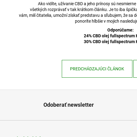
Ako vidíte, užívanie CBD a jeho prínosy sú nesmierne
všetkých rozprávať v tak krátkom článku. Je to iba špičk
vám, milí čitatelia, umožní získať predstavu a sľubujem, že s
ponoríte hlbšie v mojich nasledu
Odporúčame:
24% CBD olej fullspectrum
30% CBD olej fullspectrum
PREDCHÁDZAJÚCI ČLÁNOK
Odoberať newsletter