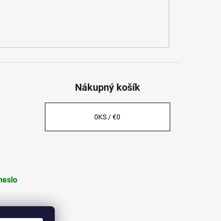
Nákupný košík
0
KS /
€0
heslo