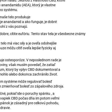
ov nálad. Jednou z vlastností CBD, ktoré
u anandamidu (AEA), ktorý je vlastne
ho systému.
 naše telo produkuje
o je anandamid a ako funguje, je dobré
nohí z vás poznajú.
obre, cítite eufóriu. Tento stav tela je všeobecne známy
elo má viac sily a je oveľa odolnejšie
uze môžu cítiť oveľa lepšie fyzicky aj
ňuje osteoporóze. V neposlednom rade je
oviny, však musím povedať, že zatiaľ
kum, ktorý by vplyv CBD dokumentoval a
mohlo alebo dokonca zachránilo život.
m systéme môže regulovať bolesť
m zmierňovať bolesť zo zápalového zdroja.
né, pokiaľ ide o poruchy spánku , a
h kvapiek CBD počas dňa im potom veľmi
spánok je zásadný pre celkovú pohodu,
zdravie.