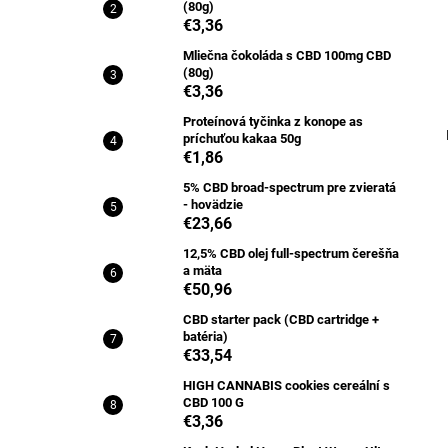
(80g)
€3,36
Mliečna čokoláda s CBD 100mg CBD
(80g)
€3,36
Proteínová tyčinka z konope as
príchuťou kakaa 50g
€1,86
5% CBD broad-spectrum pre zvieratá
- hovädzie
€23,66
12,5% CBD olej full-spectrum čerešňa
a mäta
€50,96
CBD starter pack (CBD cartridge +
batéria)
€33,54
HIGH CANNABIS cookies cereální s
CBD 100 G
€3,36