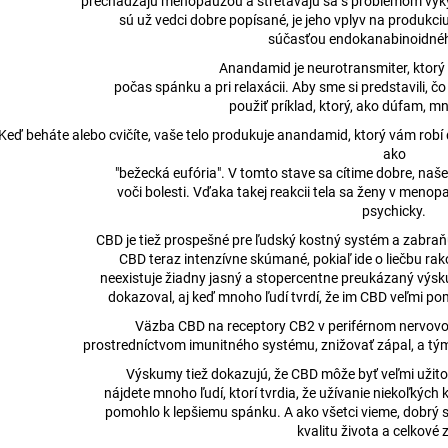
prechádzajú menopauzou a stretávajú sa s problémom výkyv
sú už vedci dobre popísané, je jeho vplyv na produkci
súčasťou endokanabinoidné
Anandamid je neurotransmiter, ktorý
počas spánku a pri relaxácii. Aby sme si predstavili, č
použiť príklad, ktorý, ako dúfam, m
Keď beháte alebo cvičíte, vaše telo produkuje anandamid, ktorý vám robí d
ako
"bežecká eufória". V tomto stave sa cítime dobre, naše t
voči bolesti. Vďaka takej reakcii tela sa ženy v menopa
psychicky.
CBD je tiež prospešné pre ľudský kostný systém a zabra
CBD teraz intenzívne skúmané, pokiaľ ide o liečbu rak
neexistuje žiadny jasný a stopercentne preukázaný výs
dokazoval, aj keď mnoho ľudí tvrdí, že im CBD veľmi po
Väzba CBD na receptory CB2 v periférnom nervovo
prostredníctvom imunitného systému, znižovať zápal, a tý
Výskumy tiež dokazujú, že CBD môže byť veľmi užitoč
nájdete mnoho ľudí, ktorí tvrdia, že užívanie niekoľkýc
pomohlo k lepšiemu spánku. A ako všetci vieme, dobrý 
kvalitu života a celkové 