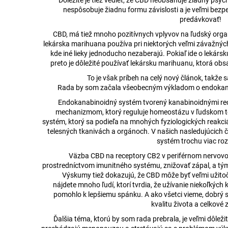
Dôležité je tiež vedieť, že CBD neobsahuje žiadny psy
HORKÁ ČOKOLÁDA S CBD 100MG CBD
MLIEČNA ČOKOL
nespôsobuje žiadnu formu závislosti a je veľmi be
(80G)
(80G)
predávkovať!
€3,36
€3,36
CBD, má tiež mnoho pozitívnych vplyvov na ľudský organ
lekárska marihuana používa pri niektorých veľmi závažnýc
kde iné lieky jednoducho nezaberajú. Pokiaľ ide o lekárs
preto je dôležité používať lekársku marihuanu, ktorá o
To je však príbeh na celý nový článok, takže 
Rada by som začala všeobecným výkladom o endokan
Endokanabinoidný systém tvorený kanabinoidnými rec
mechanizmom, ktorý reguluje homeostázu v ľudskom te
systém, ktorý sa podieľa na mnohých fyziologických reakci
telesných tkanivách a orgánoch. V našich nasledujúcich
systém trochu viac roz
Väzba CBD na receptory CB2 v periférnom nervovo
prostredníctvom imunitného systému, znižovať zápal, a tý
Výskumy tiež dokazujú, že CBD môže byť veľmi užitoč
nájdete mnoho ľudí, ktorí tvrdia, že užívanie niekoľkýc
pomohlo k lepšiemu spánku. A ako všetci vieme, dobrý 
kvalitu života a celkové 
Ďalšia téma, ktorú by som rada prebrala, je veľmi dôležit