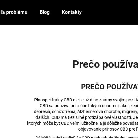
ľa problému
Blog
Kontakty
Čo potrebujete nájsť?
HĽADAŤ
Prečo použív
Odporúčame
PREČO POUŽÍVA
Plnospektrálny CBD olej je už dlho známy svojim pozi
CBD sa používa pri liečbe takých ochorení, ako je epil
depresia, schizofrénia, Alzheimerova choroba, migrén
ďalších. CBD má tiež silné protizápalové vlastnosti. J
ktorých môže byť CBD veľmi užitočné, a je dôležité povedať
objavovanie prínosov CBD pre ľ