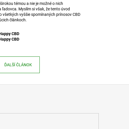
 širokou témou a nie je možné o nich
a ľadovca. Myslím si však, že tento úvod
a do všetkých vyššie spomínaných prínosov CBD
júcich článkoch.
 Happy CBD
 Happy CBD
ĎALŠÍ ČLÁNOK