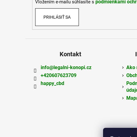
podmienkami ochr
Vložením e-mailu súhlasíte s
e
PRIHLÁSIŤ SA
Kontakt
info
@
legalni-konopi.cz
Ako 
+420607623709
Obch
happy_cbd
Podm
údaj
Mapa