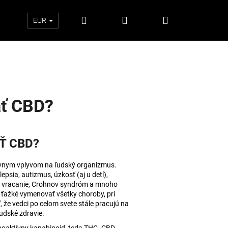
Hľadať
Prihlásenie
Nákupný
EUR
košík
ať CBD?
Ť CBD?
tívnym vplyvom na ľudský organizmus.
epsia, autizmus, úzkosť (aj u detí),
y, vracanie, Crohnov syndróm a mnoho
e ťažké vymenovať všetky choroby, pri
Nasledujúce
, že vedci po celom svete stále pracujú na
udské zdravie.