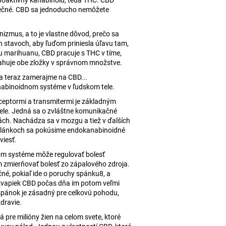
choaktívny kanabinoid, teda THC. CBD
ÁDA S CBD 100MG CBD
zpečné. CBD sa jednoducho nemôžete
izmus, a to je vlastne dôvod, prečo sa
h stavoch, aby ľuďom priniesla úľavu tam,
ku marihuanu, CBD pracuje s THC v tíme,
bsahuje obe zložky v správnom množstve.
sa teraz zamerajme na CBD...
abinoidnom systéme v ľudskom tele.
eptormi a transmitermi je základným
le. Jedná sa o zvláštne komunikačné
ách. Nachádza sa v mozgu a tiež v ďalších
 článkoch sa pokúsime endokanabinoidné
viesť.
m systéme môže regulovať bolesť
m zmierňovať bolesť zo zápalového zdroja.
né, pokiaľ ide o poruchy spánku8, a
h kvapiek CBD počas dňa im potom veľmi
spánok je zásadný pre celkovú pohodu,
zdravie.
á pre milióny žien na celom svete, ktoré