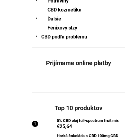
Potraviny
5% CBD OLEJ FULL-SPECTRUM FRUIT
MIX
CBD kozmetika
€25,64
Ďalšie
Pôvodne:
€25,77
Fénixovy slzy
CBD podľa problému
Prijímame online platby
Top 10 produktov
5% CBD olej full-spectrum fruit mix
€25,64
Horká čokoláda s CBD 100mg CBD