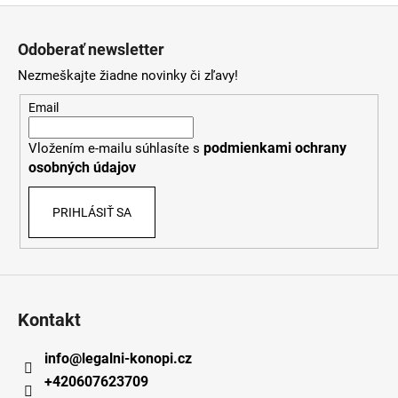
Z
á
Odoberať newsletter
p
Nezmeškajte žiadne novinky či zľavy!
ä
t
Email
i
podmienkami ochrany
Vložením e-mailu súhlasíte s
e
osobných údajov
PRIHLÁSIŤ SA
Kontakt
info
@
legalni-konopi.cz
+420607623709