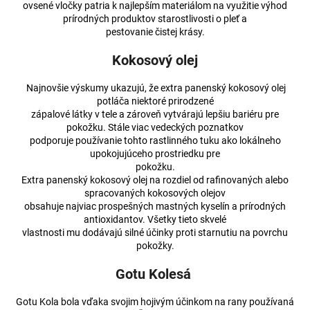
ovsené vločky patria k najlepším materiálom na využitie výhod
á
prírodných produktov starostlivosti o pleť a
j
pestovanie čistej krásy.
s
Kokosový olej
ť
?
Najnovšie výskumy ukazujú, že extra panenský kokosový olej
potláča niektoré prirodzené
zápalové látky v tele a zároveň vytvárajú lepšiu bariéru pre
pokožku. Stále viac vedeckých poznatkov
podporuje používanie tohto rastlinného tuku ako lokálneho
upokojujúceho prostriedku pre
HĽADAŤ
pokožku.
Extra panenský kokosový olej na rozdiel od rafinovaných alebo
spracovaných kokosových olejov
obsahuje najviac prospešných mastných kyselín a prírodných
O
antioxidantov. Všetky tieto skvelé
vlastnosti mu dodávajú silné účinky proti starnutiu na povrchu
d
pokožky.
p
o
Gotu Kolesá
r
ú
Gotu Kola bola vďaka svojim hojivým účinkom na rany používaná