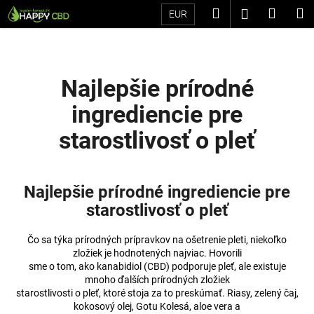
K
Prejsť
Hľadať
Náku
M
Prihláseni
EUR
na
o
Späť
Späť
obsah
košík
š
í
Č
k
Najlepšie prírodné
o
ingrediencie pre
p
o
starostlivosť o pleť
t
r
e
Najlepšie prírodné ingrediencie pre
b
starostlivosť o pleť
u
j
Čo sa týka prírodných prípravkov na ošetrenie pleti, niekoľko
zložiek je hodnotených najviac. Hovorili
e
sme o tom, ako kanabidiol (CBD) podporuje pleť, ale existuje
t
mnoho ďalších prírodných zložiek
e
starostlivosti o pleť, ktoré stoja za to preskúmať. Riasy, zelený čaj,
kokosový olej, Gotu Kolesá, aloe vera a
n