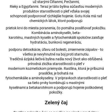
č
už starými Číňanmi, Peržanmi,
a
Rieky a Egypťanmi. Teraz je táto bylina súčasťou moderných
m
produktov starostlivosti o pleť vďaka svojej
schopnosti podporovať rýchlejšie hojenie. Gotu Kola má rad
e
chemických látok, ktoré podporujú
prietok krvi do miesta poranenia, čo pomáha posilňovať pokožku.
MARY
Kombinácia aminokyselín, beta-
&
karoténu, mastných kyselín a fytochemikálií spoločne zaisťuje
JUANA
hydratáciu, bunkovú regeneráciu,
PREMIUM
ČOKOLÁDA
podporu detoxikácie, úľavu od bolesti, zmiernenie zápalov - to
MLIEČNA
všetko je nevyhnutné na boj proti starnutiu.
32%
Tradičná ázijská liečivá bylina našla nový život ako obľúbená
€2,96
prírodná zložka starostlivosti o pleť v
modernom kozmetickom priemysle. Rastlina, ktorá je príbuzná
prasličke, je bohatá na
fytochemikálie a aminokyseliny. V prípravkoch starostlivosti o pleť
sa tieto prvky kombinujú s mastnými
kyselinami a betakaroténom a podporujú hojenie poškodenej
pokožky.
Zelený čaj