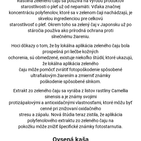
Rastlina zeleného čaju sa používa na výrobu produktov
starostlivosti o pleť už od nepamäti. Vďaka značnej
koncentráciu polyfenolov, ktoré sa v zelenom čaji nachádzajú, je
skvelou ingredienciou pre celkovú
starostlivosť o pleť. Okrem toho sa zelený čaj v Japonsku už po
stáročia používa ako prírodná ochrana proti
slnečnému žiareniu.
Hoci dôkazy o tom, že by lokálna aplikácia zeleného čaju bola
prospešná pri liečbe kožných
ochorenia, sú obmedzené, existuje niekoľko štúdií, ktoré ukazujú,
že lokálna aplikácia zeleného
čaju môže pomôcť zvrátiť fotopoškodenie spôsobené
ultrafialovým žiarením a zmierniť známky
poškodenie spôsobené slnkom.
Extrakt zo zeleného čaju sa vyrába z listov rastliny Camellia
sinensis a je známy svojimi
protizápalovými a antioxidačnými vlastnosťami, ktoré môžu byť
cenné pri znižovaní oxidačného
stresu a zápalu. Nová štúdia teraz zistila, že aplikácia
polyfenolového extraktu zo zeleného čaju na
pokožku môže znížiť špecifické známky fotostarnutia.
Ovsená kaša