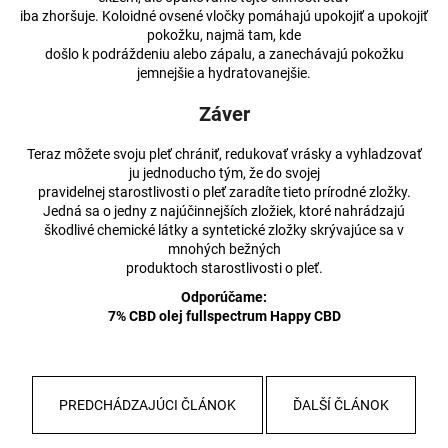
iba zhoršuje. Koloidné ovsené vločky pomáhajú upokojiť a upokojiť
pokožku, najmä tam, kde
došlo k podráždeniu alebo zápalu, a zanechávajú pokožku
jemnejšie a hydratovanejšie.
Záver
Teraz môžete svoju pleť chrániť, redukovať vrásky a vyhladzovať
ju jednoducho tým, že do svojej
pravidelnej starostlivosti o pleť zaradíte tieto prírodné zložky.
Jedná sa o jedny z najúčinnejších zložiek, ktoré nahrádzajú
škodlivé chemické látky a syntetické zložky skrývajúce sa v
mnohých bežných
produktoch starostlivosti o pleť.
Odporúčame:
7% CBD olej fullspectrum Happy CBD
PREDCHÁDZAJÚCI ČLÁNOK
ĎALŠÍ ČLÁNOK