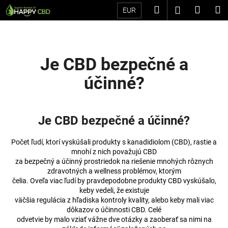
K
Prejsť
Hľadať
Náku
M
Prihláseni
EUR
na
o
Späť
Späť
obsah
košík
š
í
Č
k
Je CBD bezpečné a
o
účinné?
p
o
t
Je CBD bezpečné a účinné?
r
e
Počet ľudí, ktorí vyskúšali produkty s kanadidiolom (CBD), rastie a
b
mnohí z nich považujú CBD
u
za bezpečný a účinný prostriedok na riešenie mnohých rôznych
zdravotných a wellness problémov, ktorým
j
čelia. Oveľa viac ľudí by pravdepodobne produkty CBD vyskúšalo,
e
keby vedeli, že existuje
t
väčšia regulácia z hľadiska kontroly kvality, alebo keby mali viac
dôkazov o účinnosti CBD. Celé
e
odvetvie by malo vziať vážne dve otázky a zaoberať sa nimi na
n