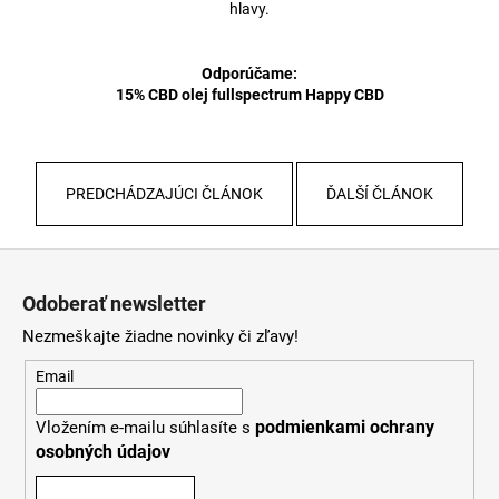
hlavy.
Odporúčame:
15% CBD olej fullspectrum Happy CBD
PREDCHÁDZAJÚCI ČLÁNOK
ĎALŠÍ ČLÁNOK
Z
á
Odoberať newsletter
p
Nezmeškajte žiadne novinky či zľavy!
ä
t
Email
i
podmienkami ochrany
Vložením e-mailu súhlasíte s
e
osobných údajov