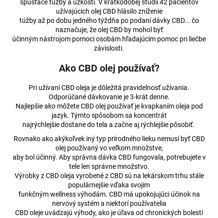
spúšťače túžby a úzkosti. V krátkodobej štúdii 42 pacientov
užívajúcich olej CBD hlásilo zníženie
túžby až po dobu jedného týždňa po podaní dávky CBD... čo
naznačuje, že olej CBD by mohol byť
účinným nástrojom pomoci osobám hľadajúcim pomoc pri liečbe
závislosti.
Ako CBD olej používať?
Pri užívaní CBD oleja je dôležitá pravidelnosť užívania.
Odporúčané dávkovanie je 3-krát denne.
Najlepšie ako môžete CBD olej používať je kvapkaním oleja pod
jazyk. Týmto spôsobom sa koncentrát
najrýchlejšie dostane do tela a začne aj rýchlejšie pôsobiť.
Rovnako ako akýkoľvek iný typ prírodného lieku nemusí byť CBD
olej používaný vo veľkom množstve,
aby bol účinný. Aby správna dávka CBD fungovala, potrebujete v
tele len správne množstvo.
Výrobky z CBD oleja vyrobené z CBD sú na lekárskom trhu stále
populárnejšie vďaka svojim
funkčným wellness výhodám. CBD má upokojujúci účinok na
nervový systém a niektorí používatelia
CBD oleje uvádzajú výhody, ako je úľava od chronických bolestí