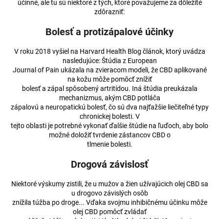
účinné, ale tu sú niektoré z tých, ktoré považujeme za dôležité
zdôrazniť:
Bolesť a protizápalové účinky
V roku 2018 vyšiel na Harvard Health Blog článok, ktorý uvádza
nasledujúce: Štúdia z European
Journal of Pain ukázala na zvieracom modeli, že CBD aplikované
na kožu môže pomôcť znížiť
bolesť a zápal spôsobený artritídou. Iná štúdia preukázala
mechanizmus, akým CBD potláča
zápalovú a neuropatickú bolesť, čo sú dva najťažšie liečiteľné typy
chronickej bolesti. V
tejto oblasti je potrebné vykonať ďalšie štúdie na ľuďoch, aby bolo
možné doložiť tvrdenie zástancov CBD o
tlmenie bolesti.
Drogová závislosť
Niektoré výskumy zistili, že u mužov a žien užívajúcich olej CBD sa
u drogovo závislých osôb
znížila túžba po droge... Vďaka svojmu inhibičnému účinku môže
olej CBD pomôcť zvládať