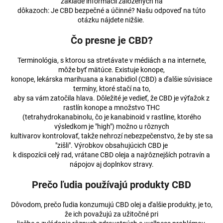
základe informácií založených na
á
dôkazoch: Je CBD bezpečné a účinné? Našu odpoveď na túto
otázku nájdete nižšie.
j
s
Čo presne je CBD?
ť
Terminológia, s ktorou sa stretávate v médiách a na internete,
?
môže byť mätúce. Existuje konope,
konope, lekárska marihuana a kanabidiol (CBD) a ďalšie súvisiace
termíny, ktoré stačí na to,
aby sa vám zatočila hlava. Dôležité je vedieť, že CBD je výťažok z
rastlín konope a množstvo THC
HĽADAŤ
(tetrahydrokanabinolu, čo je kanabinoid v rastline, ktorého
výsledkom je "high") možno u rôznych
kultivarov kontrolovať, takže nehrozí nebezpečenstvo, že by ste sa
"zišli". Výrobkov obsahujúcich CBD je
k dispozícii celý rad, vrátane CBD oleja a najrôznejších potravín a
O
nápojov aj doplnkov stravy.
d
p
Prečo ľudia používajú produkty CBD
o
r
Dôvodom, prečo ľudia konzumujú CBD olej a ďalšie produkty, je to,
ú
že ich považujú za užitočné pri