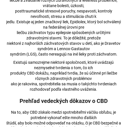
č
liečbe a zvládanie rôznych zdravotných a wellness problémov,
vrátane bolesti, úzkosti,
a
posttraumatické stresové poruchy, nespavosti, kontroly
m
nevoľnosti, stresu a stimulácia chuti k
e
jedlu. Existuje aj jeden značkový liek, Epidiolex, ktorý bol schválený
na federálnej úrovni pre
liečbu záchvatov typu epilepsie spôsobených určitými
CBD
zdravotnými stavmi. To je dôležité, pretože
ŽVÝKAČKY
niektoré z najhorších záchvatových stavov u detí, ako je Dravetov
S
syndróm a Lennox-Gastautov
PEPERMINTEM
syndróm (LGS), často nereagujú na iné lieky proti záchvatom.
€3,91
Existujú samozrejme niektoré spoločnosti, ktoré uvádzajú
Pôvodne:
€4,03
nezmyselné tvrdenia o tom, čo ich
produkty CBD dokážu, napríklad tvrdia, že sú účinné pri liečbe
rôznych zdravotných problémov
ako je rakovina, spotrebitelia sa musia o takýchto tvrdeniach
rozhodovať podľa vlastného uváženia.
Prehľad vedeckých dôkazov o CBD
Na to, aby CBD získalo medzi spotrebiteľmi väčšiu obľubu, je
potrebné vykonať ešte mnoho ďalších
štúdií, aby bolo možné odpovedať na otázku, či je CBD bezpečné a