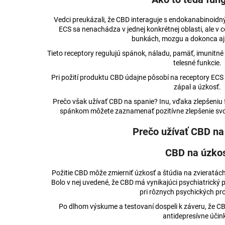
Vedci preukázali, že CBD interaguje s endokanabinoi
ECS sa nenachádza v jednej konkrétnej oblasti, ale v 
bunkách, mozgu a dokonca aj
Tieto receptory regulujú spánok, náladu, pamäť, imunitné re
telesné funkcie.
Pri požití produktu CBD údajne pôsobí na receptory ECS 
zápal a úzkosť.
Prečo však užívať CBD na spanie? Inu, vďaka zlepšeniu 
spánkom môžete zaznamenať pozitívne zlepšenie svo
Prečo užívať CBD na
CBD na úzko
Požitie CBD môže zmierniť úzkosť a štúdia na zvieratách
Bolo v nej uvedené, že CBD má vynikajúci psychiatrický
pri rôznych psychických p
Po dlhom výskume a testovaní dospeli k záveru, že CB
antidepresívne účin