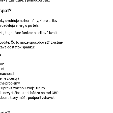
orý si zaslúžite, s pomocou CBD.
 AJURVÉDSKA HREJIVÁ
spať?
4
ky uvoľňujeme hormóny, ktoré usilovne
ozdeľujú energiu po tele.
, kognitívne funkcie a celkovú kvalitu
ebudíte. Čo to môže spôsobovať? Existuje
táva dostatok spánku:
u
kov
lni
omácnosti
nie z cesty)
tné problémy
 upraviť zmenou svojej rutiny.
o nevyriešia: tu prichádza na rad CBD!
obom, ktorý môže podporiť zdravšie
guje?