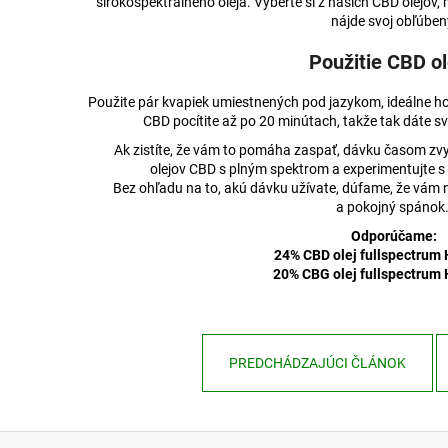
širokospektrálneho oleja. Vyberte si z našich CBD olejov,
nájde svoj obľúben
Použitie CBD ol
Použite pár kvapiek umiestnených pod jazykom, ideálne ho
CBD pocítite až po 20 minútach, takže tak dáte s
Ak zistíte, že vám to pomáha zaspať, dávku časom zvyš
olejov CBD s plným spektrom a experimentujte s
Bez ohľadu na to, akú dávku užívate, dúfame, že vám
a pokojný spánok
Odporúčame:
24% CBD olej fullspectrum
20% CBG olej fullspectrum
PREDCHÁDZAJÚCI ČLÁNOK