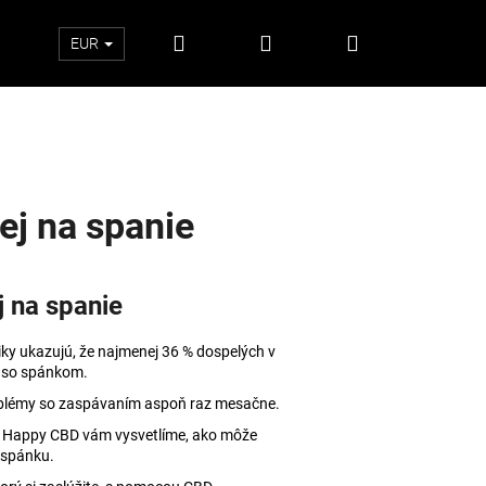
Hľadať
Prihlásenie
Nákupný
EUR
košík
ej na spanie
j na spanie
ky ukazujú, že najmenej 36 % dospelých v
 so spánkom.
roblémy so zaspávaním aspoň raz mesačne.
Nasledujúce
 v Happy CBD vám vysvetlíme, ako môže
 spánku.