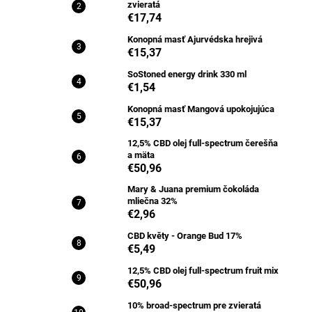
zvieratá
€17,74
Konopná masť Ajurvédska hrejivá
€15,37
SoStoned energy drink 330 ml
€1,54
Konopná masť Mangová upokojujúca
€15,37
12,5% CBD olej full-spectrum čerešňa
a mäta
€50,96
Mary & Juana premium čokoláda
mliečna 32%
€2,96
CBD květy - Orange Bud 17%
€5,49
12,5% CBD olej full-spectrum fruit mix
€50,96
10% broad-spectrum pre zvieratá