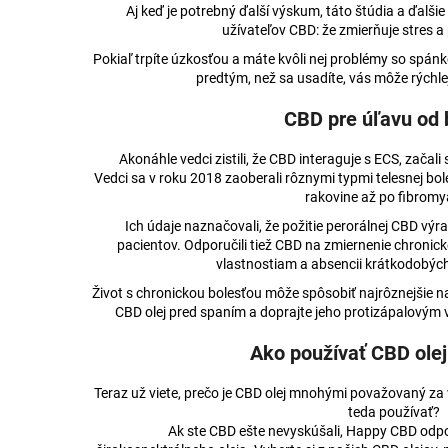
Aj keď je potrebný ďalší výskum, táto štúdia a ďalši
užívateľov CBD: že zmierňuje stres 
Pokiaľ trpíte úzkosťou a máte kvôli nej problémy so spán
predtým, než sa usadíte, vás môže rýchlej
CBD pre úľavu od 
Akonáhle vedci zistili, že CBD interaguje s ECS, začali
Vedci sa v roku 2018 zaoberali rôznymi typmi telesnej boles
rakovine až po fibromy
Ich údaje naznačovali, že požitie perorálnej CBD výra
pacientov. Odporučili tiež CBD na zmiernenie chronick
vlastnostiam a absencii krátkodobých
Život s chronickou bolesťou môže spôsobiť najrôznejšie 
CBD olej pred spaním a doprajte jeho protizápalovým 
Ako používať CBD olej
Teraz už viete, prečo je CBD olej mnohými považovaný z
teda používať?
Ak ste CBD ešte nevyskúšali, Happy CBD odp