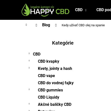
K
Prejsť
na
o
CBD
CBD pod
Späť
Späť
obsah
š
do
do
í
Domov
Blog
Kedy užívať CBD olej na spanie
obchodu
obchodu
k
B
o
Kategórie
Preskočiť
č
kategórie
n
CBD
ý
CBD kvapky
p
Kvety, jointy a hash
a
CBD vape
n
CBD do vodnej fajky
e
l
CBD gummies
CBD Liquidy
Akčné balíčky CBD