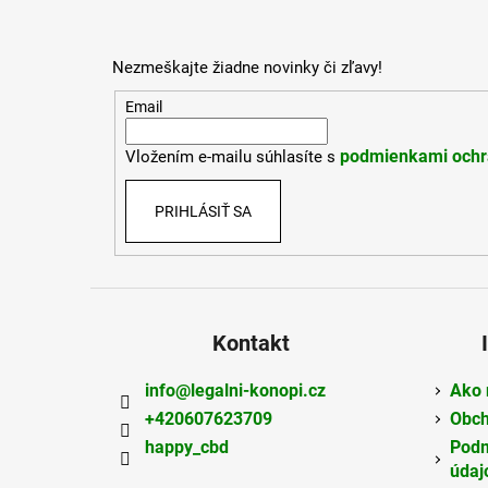
á
p
Nezmeškajte žiadne novinky či zľavy!
ä
t
Email
i
podmienkami ochr
Vložením e-mailu súhlasíte s
e
PRIHLÁSIŤ SA
Kontakt
info
@
legalni-konopi.cz
Ako 
+420607623709
Obch
happy_cbd
Podm
údaj