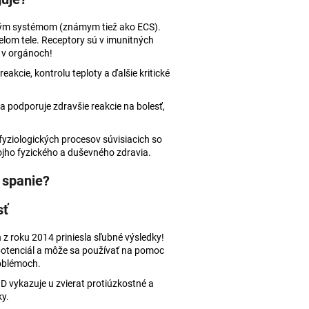
dným systémom (známym tiež ako ECS).
celom tele. Receptory sú v imunitných
 v orgánoch!
akcie, kontrolu teploty a ďalšie kritické
a podporuje zdravšie reakcie na bolesť,
fyziologických procesov súvisiacich so
jho fyzického a duševného zdravia.
 spanie?
sť
 z roku 2014 priniesla sľubné výsledky!
 potenciál a môže sa používať na pomoc
roblémoch.
D vykazuje u zvierat protiúzkostné a
ky.