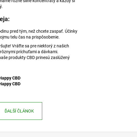
 máme rôzne silné koncentráty a každý si
ý.
eja:
dinu pred tým, než chcete zaspať. Účinky
vojmu telu čas na prispôsobenie.
ujte! Vráťte sa pre niektorý z našich
 rôznymi príchuťami a dávkami.
 naše produkty CBD prinesú zaslúžený
.
 Happy CBD
 Happy CBD
ĎALŠÍ ČLÁNOK