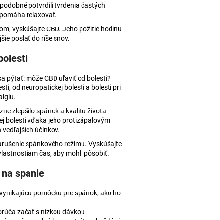
e podobné potvrdili tvrdenia častých
a pomáha relaxovať.
kom, vyskúšajte CBD. Jeho požitie hodinu
šie poslať do ríše snov.
bolesti
 sa pýtať: môže CBD uľaviť od bolesti?
ti, od neuropatickej bolesti a bolesti pri
algiu.
zne zlepšilo spánok a kvalitu života
ej bolesti vďaka jeho protizápalovým
 vedľajších účinkov.
narušenie spánkového režimu. Vyskúšajte
vlastnostiam čas, aby mohli pôsobiť.
 na spanie
a vynikajúcu pomôcku pre spánok, ako ho
orúča začať s nízkou dávkou