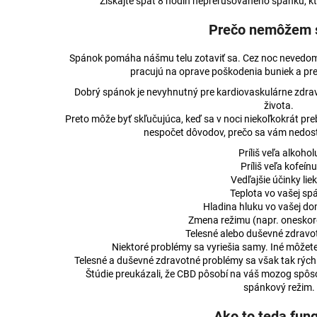
Získajte späť 8 hodín neprerušovaného spánku, kt
3% CBD BROAD-SPECTRUM PRE MALÉ
KONOPNÁ MASŤ
ZVIERATÁ
€15,37
Prečo nemôžem 
€17,74
Pôvodne:
€16,2
Pôvodne:
€17,83
Spánok pomáha nášmu telu zotaviť sa. Cez noc nevedom
pracujú na oprave poškodenia buniek a prer
Dobrý spánok je nevyhnutný pre kardiovaskulárne zdravie
života.
Preto môže byť skľučujúca, keď sa v noci niekoľkokrát pr
nespočet dôvodov, prečo sa vám nedos
Príliš veľa alkohol
Príliš veľa kofeínu
Vedľajšie účinky lie
Teplota vo vašej spá
Hladina hluku vo vašej d
Zmena režimu (napr. oneskore
Telesné alebo duševné zdravo
Niektoré problémy sa vyriešia samy. Iné môžete
Telesné a duševné zdravotné problémy sa však tak rýchl
Štúdie preukázali, že CBD pôsobí na váš mozog spôs
spánkový režim.
Ako to teda fun