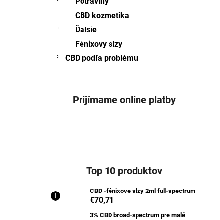
Potraviny
CBD -FÉNIXOVE SLZY 2ML FULL-
SPECTRUM
CBD kozmetika
€70,71
Ďalšie
Pôvodne:
€76,92
Fénixovy slzy
CBD podľa problému
Prijímame online platby
Top 10 produktov
CBD -fénixove slzy 2ml full-spectrum
€70,71
3% CBD broad-spectrum pre malé