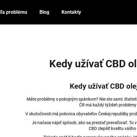
ľa problému
Blog
Kontakty
Čo potrebujete nájsť?
HĽADAŤ
Kedy užívať CBD ol
Odporúčame
Kedy užívať CBD ole
Máte problémy s pokojným spánkom? Nie ste sami: štatisti
ČR má každý týždeň problémy
V skutočnosti má polovica obyvateľov Českej republiky p
Je načase nájsť spôsob, ako sa prestať prevaľovať. Tu
CBD zlepšiť kvalitu vášho