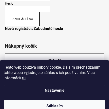
Heslo
PRIHLÁSIŤ SA
Nová registrácia
Zabudnuté heslo
Nákupný košík
0
KS /
€0
Tento web používa súbory cookie. Ďalším prechádzaním
tohto webu vyjadrujete súhlas s ich používaním. Viac
informácií
tu
.
Nastavenie
Vytvoril Shoptet
Súhlasím
Copyright 2026
Legalni-konopi.sk
. Všetky práva vyhradené.