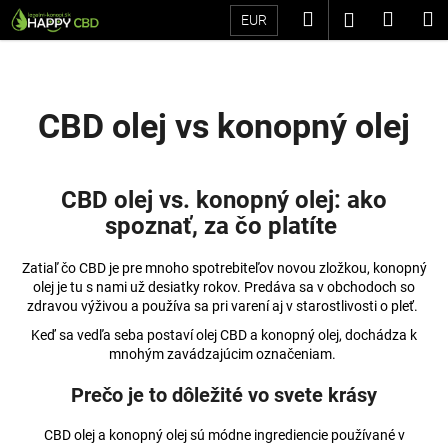
K
Prejsť
Hľadať
Náku
M
Prihláseni
EUR
na
o
Späť
Späť
obsah
košík
š
í
Č
k
CBD olej vs konopný olej
o
p
o
CBD olej vs. konopný olej: ako
t
spoznať, za čo platíte
r
e
Zatiaľ čo CBD je pre mnoho spotrebiteľov novou zložkou, konopný
b
olej je tu s nami už desiatky rokov. Predáva sa v obchodoch so
zdravou výživou a používa sa pri varení aj v starostlivosti o pleť.
u
Keď sa vedľa seba postaví olej CBD a konopný olej, dochádza k
j
mnohým zavádzajúcim označeniam.
e
t
Prečo je to dôležité vo svete krásy
e
CBD olej a konopný olej sú módne ingrediencie používané v
n