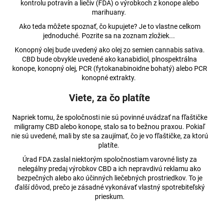
kontrolu potravín a liečiv (FDA) o výrobkoch z konope alebo
marihuany.
Ako teda môžete spoznať, čo kupujete? Je to vlastne celkom
jednoduché. Pozrite sa na zoznam zložiek...
Konopný olej bude uvedený ako olej zo semien cannabis sativa.
CBD bude obvykle uvedené ako kanabidiol, plnospektrálna
konope, konopný olej, PCR (fytokanabinoidne bohatý) alebo PCR
konopné extrakty.
Viete, za čo platíte
Napriek tomu, že spoločnosti nie sú povinné uvádzať na fľaštičke
miligramy CBD alebo konope, stalo sa to bežnou praxou. Pokiaľ
nie sú uvedené, mali by ste sa zaujímať, čo je vo fľaštičke, za ktorú
platíte.
Úrad FDA zaslal niektorým spoločnostiam varovné listy za
nelegálny predaj výrobkov CBD a ich nepravdivú reklamu ako
bezpečných alebo ako účinných liečebných prostriedkov. To je
ďalší dôvod, prečo je zásadné vykonávať vlastný spotrebiteľský
prieskum.