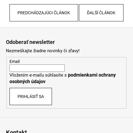
PREDCHÁDZAJÚCI ČLÁNOK
ĎALŠÍ ČLÁNOK
Z
á
Odoberať newsletter
p
Nezmeškajte žiadne novinky či zľavy!
ä
t
Email
i
podmienkami ochrany
Vložením e-mailu súhlasíte s
e
osobných údajov
PRIHLÁSIŤ SA
Kontakt