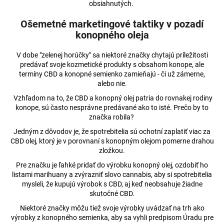
č
obsiahnutých.
a
m
Ošemetné marketingové taktiky v pozadí
e
konopného oleja
V dobe "zelenej horúčky" sa niektoré značky chytajú príležitosti
3%
predávať svoje kozmetické produkty s obsahom konope, ale
CBD
termíny CBD a konopné semienko zamieňajú - či už zámerne,
BROAD-
alebo nie.
SPECTRUM
PRE
Vzhľadom na to, že CBD a konopný olej patria do rovnakej rodiny
MALÉ
konope, sú často nesprávne predávané ako to isté. Prečo by to
ZVIERATÁ
značka robila?
€17,74
Jedným z dôvodov je, že spotrebitelia sú ochotní zaplatiť viac za
Pôvodne:
CBD olej, ktorý je v porovnaní s konopným olejom pomerne drahou
€17,83
zložkou.
Pre značku je ľahké pridať do výrobku konopný olej, ozdobiť ho
listami marihuany a zvýrazniť slovo cannabis, aby si spotrebitelia
mysleli, že kupujú výrobok s CBD, aj keď neobsahuje žiadne
skutočné CBD.
Niektoré značky môžu tiež svoje výrobky uvádzať na trh ako
výrobky z konopného semienka, aby sa vyhli predpisom Úradu pre