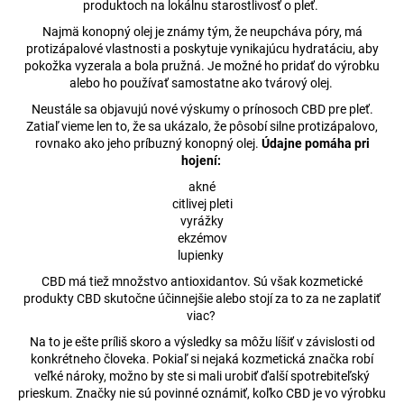
produktoch na lokálnu starostlivosť o pleť.
á
Najmä konopný olej je známy tým, že neupcháva póry, má
j
protizápalové vlastnosti a poskytuje vynikajúcu hydratáciu, aby
s
pokožka vyzerala a bola pružná. Je možné ho pridať do výrobku
alebo ho používať samostatne ako tvárový olej.
ť
Neustále sa objavujú nové výskumy o prínosoch CBD pre pleť.
?
Zatiaľ vieme len to, že sa ukázalo, že pôsobí silne protizápalovo,
rovnako ako jeho príbuzný konopný olej.
Údajne pomáha pri
hojení:
akné
citlivej pleti
HĽADAŤ
vyrážky
ekzémov
lupienky
CBD má tiež množstvo antioxidantov. Sú však kozmetické
O
produkty CBD skutočne účinnejšie alebo stojí za to za ne zaplatiť
d
viac?
p
Na to je ešte príliš skoro a výsledky sa môžu líšiť v závislosti od
o
konkrétneho človeka. Pokiaľ si nejaká kozmetická značka robí
r
veľké nároky, možno by ste si mali urobiť ďalší spotrebiteľský
ú
prieskum. Značky nie sú povinné oznámiť, koľko CBD je vo výrobku