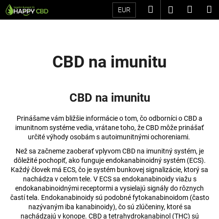
K
Prejsť
Hľadať
Náku
M
Prihláseni
EUR
na
o
Späť
Späť
obsah
košík
š
í
Č
k
CBD na imunitu
o
p
o
CBD na imunitu
t
r
Prinášame vám bližšie informácie o tom, čo odborníci o CBD a
e
imunitnom systéme vedia, vrátane toho, že CBD môže prinášať
určité výhody osobám s autoimunitnými ochoreniami.
b
Než sa začneme zaoberať vplyvom CBD na imunitný systém, je
u
dôležité pochopiť, ako funguje endokanabinoidný systém (ECS).
j
Každý človek má ECS, čo je systém bunkovej signalizácie, ktorý sa
e
nachádza v celom tele. V ECS sa endokanabinoidy viažu s
endokanabinoidnými receptormi a vysielajú signály do rôznych
t
častí tela. Endokanabinoidy sú podobné fytokanabinoidom (často
e
nazývaným iba kanabinoidy), čo sú zlúčeniny, ktoré sa
n
nachádzajú v konope. CBD a tetrahydrokanabinol (THC) sú