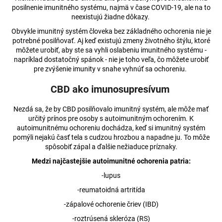
č
posilnenie imunitného systému, najmä v čase COVID-19, ale na to
a
neexistujú žiadne dôkazy.
m
Obvykle imunitný systém človeka bez základného ochorenia nie je
e
potrebné posilňovať. Aj keď existujú zmeny životného štýlu, ktoré
môžete urobiť, aby ste sa vyhli oslabeniu imunitného systému -
napríklad dostatočný spánok - nie je toho veľa, čo môžete urobiť
MARY
pre zvýšenie imunity v snahe vyhnúť sa ochoreniu.
&
JUANA
CBD ako imunosupresívum
PREMIUM
ČOKOLÁDA
MLIEČNA
Nezdá sa, že by CBD posilňovalo imunitný systém, ale môže mať
32%
určitý prínos pre osoby s autoimunitným ochorením. K
€2,96
autoimunitnému ochoreniu dochádza, keď si imunitný systém
pomýli nejakú časť tela s cudzou hrozbou a napadne ju. To môže
spôsobiť zápal a ďalšie nežiaduce príznaky.
Medzi najčastejšie autoimunitné ochorenia patria:
-lupus
-reumatoidná artritída
-zápalové ochorenie čriev (IBD)
-roztrúsená skleróza (RS)