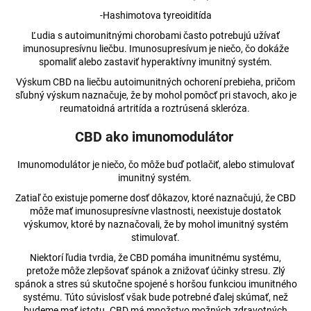
-Hashimotova tyreoiditída
Ľudia s autoimunitnými chorobami často potrebujú užívať
imunosupresívnu liečbu. Imunosupresívum je niečo, čo dokáže
spomaliť alebo zastaviť hyperaktívny imunitný systém.
Výskum CBD na liečbu autoimunitných ochorení prebieha, pričom
sľubný výskum naznačuje, že by mohol pomôcť pri stavoch, ako je
reumatoidná artritída a roztrúsená skleróza.
CBD ako imunomodulátor
Imunomodulátor je niečo, čo môže buď potlačiť, alebo stimulovať
imunitný systém.
Zatiaľ čo existuje pomerne dosť dôkazov, ktoré naznačujú, že CBD
môže mať imunosupresívne vlastnosti, neexistuje dostatok
výskumov, ktoré by naznačovali, že by mohol imunitný systém
stimulovať.
Niektorí ľudia tvrdia, že CBD pomáha imunitnému systému,
pretože môže zlepšovať spánok a znižovať účinky stresu. Zlý
spánok a stres sú skutočne spojené s horšou funkciou imunitného
systému. Túto súvislosť však bude potrebné ďalej skúmať, než
budeme mať istotu. CBD má množstvo možných zdravotných