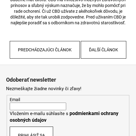
prínosov a sľubný výskum naznačuje, že by mohlo pomôcť pri
rade ochorení. Či už CBD užívate z akéhokoľvek dôvodu, je
dôležité, aby ste tak urobili zodpovedne. Pred užívaním CBD je
najlepšie poradiť sa s odborníkom na zdravotnú starostlivosť.
PREDCHÁDZAJÚCI ČLÁNOK
ĎALŠÍ ČLÁNOK
Z
á
Odoberať newsletter
p
Nezmeškajte žiadne novinky či zľavy!
ä
t
Email
i
podmienkami ochrany
Vložením e-mailu súhlasíte s
e
osobných údajov
PRIHLÁSIŤ SA