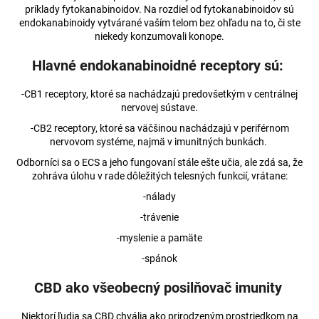
príklady fytokanabinoidov. Na rozdiel od fytokanabinoidov sú
á
endokanabinoidy vytvárané vaším telom bez ohľadu na to, či ste
j
niekedy konzumovali konope.
s
Hlavné endokanabinoidné receptory sú:
ť
?
-CB1 receptory, ktoré sa nachádzajú predovšetkým v centrálnej
nervovej sústave.
-CB2 receptory, ktoré sa väčšinou nachádzajú v periférnom
nervovom systéme, najmä v imunitných bunkách.
Odborníci sa o ECS a jeho fungovaní stále ešte učia, ale zdá sa, že
HĽADAŤ
zohráva úlohu v rade dôležitých telesných funkcií, vrátane:
-nálady
-trávenie
O
-myslenie a pamäte
d
p
-spánok
o
CBD ako všeobecný posilňovač imunity
r
ú
Niektorí ľudia sa CBD chvália ako prirodzeným prostriedkom na