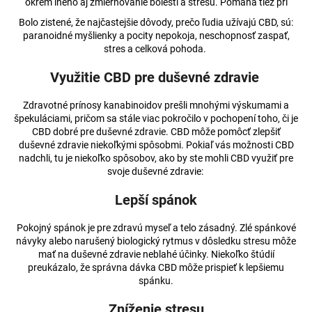
č
okrem iného aj zmierňovanie bolesti a stresu. Pomáha tiež pri
a
Bolo zistené, že najčastejšie dôvody, prečo ľudia užívajú CBD, sú:
m
paranoidné myšlienky a pocity nepokoja, neschopnosť zaspať,
e
stres a celková pohoda.
Využitie CBD pre duševné zdravie
3%
CBD
Zdravotné prínosy kanabinoidov prešli mnohými výskumami a
BROAD-
špekuláciami, pričom sa stále viac pokročilo v pochopení toho, či je
SPECTRUM
CBD dobré pre duševné zdravie. CBD môže pomôcť zlepšiť
PRE
duševné zdravie niekoľkými spôsobmi. Pokiaľ vás možnosti CBD
MALÉ
nadchli, tu je niekoľko spôsobov, ako by ste mohli CBD využiť pre
ZVIERATÁ
svoje duševné zdravie:
€17,74
Pôvodne:
Lepší spánok
€17,83
Pokojný spánok je pre zdravú myseľ a telo zásadný. Zlé spánkové
návyky alebo narušený biologický rytmus v dôsledku stresu môže
mať na duševné zdravie neblahé účinky. Niekoľko štúdií
preukázalo, že správna dávka CBD môže prispieť k lepšiemu
spánku.
Zníženie stresu