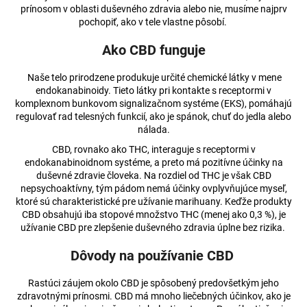
prínosom v oblasti duševného zdravia alebo nie, musíme najprv
á
pochopiť, ako v tele vlastne pôsobí.
j
Ako CBD funguje
s
ť
Naše telo prirodzene produkuje určité chemické látky v mene
?
endokanabinoidy. Tieto látky pri kontakte s receptormi v
komplexnom bunkovom signalizačnom systéme (EKS), pomáhajú
regulovať rad telesných funkcií, ako je spánok, chuť do jedla alebo
nálada.
CBD, rovnako ako THC, interaguje s receptormi v
HĽADAŤ
endokanabinoidnom systéme, a preto má pozitívne účinky na
duševné zdravie človeka. Na rozdiel od THC je však CBD
nepsychoaktívny, tým pádom nemá účinky ovplyvňujúce myseľ,
ktoré sú charakteristické pre užívanie marihuany. Keďže produkty
CBD obsahujú iba stopové množstvo THC (menej ako 0,3 %), je
O
užívanie CBD pre zlepšenie duševného zdravia úplne bez rizika.
d
p
Dôvody na používanie CBD
o
r
Rastúci záujem okolo CBD je spôsobený predovšetkým jeho
ú
zdravotnými prínosmi. CBD má mnoho liečebných účinkov, ako je