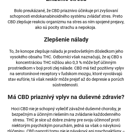
Bolo preukázané, že CBD priaznivo účinkuje pri zvyšovaní
schopnosti endokanabinoidného systému zvládať stres. Preto
CBD zlepšuje reakciu organizmu na stres as ním spojené prejavy,
ako sú pocity strachu a nepokoja.
Zlepšenie nálady
To, že konope zlepšuje náladu je predovšetkým dôsledkom jeho
vysokého obsahu THC. Odborníci však naznačujú, že aj CBD s
koncentráciou THC nižšou ako 0,3 % môže byť účinným
prostriedkom v boji proti zlej nálade. CBD má tiež pozitívny vplyv
na serotonínové receptory v ľudskom mozgu, ktoré vyvolávajú
stav eufórie, tá však neskôr môže prejsť až do depresie a porúch
sústredenosti.
Má CBD priaznivý vplyv na duševné zdravie?
Hoci CBD nie je schopný vyliečiť závažné duševné choroby, je
bezpečným a účinným riešením na zvládanie každodenného
stresu. THC je síce už dobre známy pre svoju účinnosť proti
niektorým psychickým poruchám, jedná sa však o návykovú
zlúčeninu. CBD naproti tomu nie je návykový ani psychoaktívny –