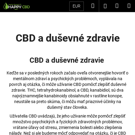
K
Prejsť
Hľadať
Náku
M
Prihláseni
EUR
na
o
Späť
Späť
obsah
košík
š
í
Č
k
CBD a duševné zdravie
o
p
o
CBD a duševné zdravie
t
r
Keďže sa v posledných rokoch začalo oveľa otvorenejšie hovoriť o
e
mentálnom zdraví a psychických problémoch, vyplávala na
povrch aj otázka, či môže užívanie CBD pomôcť zlepšiť duševné
b
zdravie. THC, tetrahydrokanabinol, a CBD, kanabidiol, sú dva
u
najvýznamnejšie kanabinoidy obsiahnuté v rastline konope,
neustále sa preto skúma, či môžu mať priaznivé účinky na
j
duševný stav človeka.
e
Užívatelia CBD uvádzajú, že jeho užívanie môže pomôcť zlepšiť
t
množstvo psychických a fyzických zdravotných problémov,
e
vrátane úľavy od stresu, zmiernenia bolesti alebo zlepšenia
n
nálady. Než si ale budeme môcť odpovedať na otázku, či je CBD