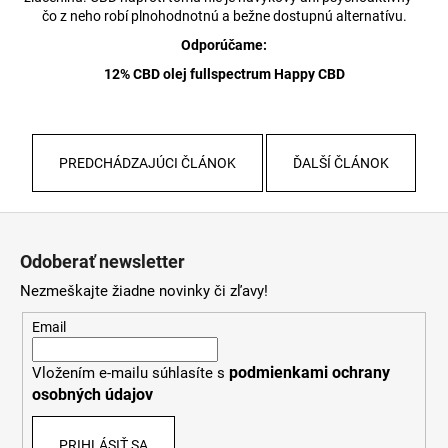
čo z neho robí plnohodnotnú a bežne dostupnú alternatívu.
Odporúčame:
12% CBD olej fullspectrum Happy CBD
PREDCHÁDZAJÚCI ČLÁNOK
ĎALŠÍ ČLÁNOK
Z
á
Odoberať newsletter
p
Nezmeškajte žiadne novinky či zľavy!
ä
t
Email
i
podmienkami ochrany
Vložením e-mailu súhlasíte s
e
osobných údajov
PRIHLÁSIŤ SA