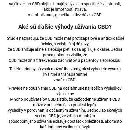
sa človek po CBD oleji cíti, majú vplyv jeho špecifické vlastnosti,
ako je hmotnosť, strava,
metabolizmus, genetika a tiež dávka CBD.
Aké sú ďalšie výhody užívania CBD?
Štúdie naznačujú, že CBD môže mať protizápalové a antioxidačné
účinky, a existujú aj dôkazy,
že CBD znižuje akné a zlepšuje pleť, ak sa aplikuje lokálne. Jedna
práca dokonca zistila, že
CBD môže znížiť frekvenciu záchvatov u pacientov s epilepsiou.
Takéto prínosy sú však možné iba vtedy, ak si vyberiete vysoko
kvalitné a transparentné
značku CBD.
Pravidelné používanie CBD na dosiahnutie najlepších výsledkov
výsledkov
Mnoho používateľov CBD zistilo, že každodenné užívanie CBD
môže v priebehu času priniesť lepšie
výsledky v porovnaní s občasným užívaním. Jednou zo skvelých
vecí na CBD je, že vďaka mnohým
spôsobom jeho užívania existuje dostatok príležitostí, ako tento
každodenný wellness návyk