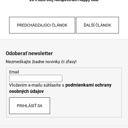
PREDCHÁDZAJÚCI ČLÁNOK
ĎALŠÍ ČLÁNOK
Z
á
Odoberať newsletter
p
Nezmeškajte žiadne novinky či zľavy!
ä
t
Email
i
podmienkami ochrany
Vložením e-mailu súhlasíte s
e
osobných údajov
PRIHLÁSIŤ SA