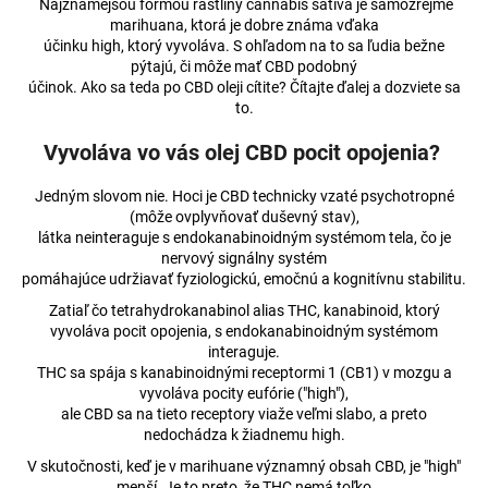
Najznámejšou formou rastliny cannabis sativa je samozrejme
á
marihuana, ktorá je dobre známa vďaka
účinku high, ktorý vyvoláva. S ohľadom na to sa ľudia bežne
j
pýtajú, či môže mať CBD podobný
s
účinok. Ako sa teda po CBD oleji cítite? Čítajte ďalej a dozviete sa
ť
to.
?
Vyvoláva vo vás olej CBD pocit opojenia?
Jedným slovom nie. Hoci je CBD technicky vzaté psychotropné
(môže ovplyvňovať duševný stav),
látka neinteraguje s endokanabinoidným systémom tela, čo je
HĽADAŤ
nervový signálny systém
pomáhajúce udržiavať fyziologickú, emočnú a kognitívnu stabilitu.
Zatiaľ čo tetrahydrokanabinol alias THC, kanabinoid, ktorý
vyvoláva pocit opojenia, s endokanabinoidným systémom
O
interaguje.
d
THC sa spája s kanabinoidnými receptormi 1 (CB1) v mozgu a
p
vyvoláva pocity eufórie ("high"),
ale CBD sa na tieto receptory viaže veľmi slabo, a preto
o
nedochádza k žiadnemu high.
r
ú
V skutočnosti, keď je v marihuane významný obsah CBD, je "high"
menší. Je to preto, že THC nemá toľko