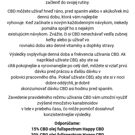
začleniť do svojej rutiny.
CBD môžete užívať hneď ráno, pred spaním alebo v akúkoľvek inú
dennú dobu, ktorá vám najlepšie
vyhovuje. Keď začínate s novým každodenným návykom, niekedy
pomáha spojiť ho s nejakým
existujúcim návykom. Zvážte, či si CBD nenechávať vedľa zubnej
kefky alebo ju užívať vo
rovnakú dobu ako denné vitamíny a doplnky stravy.
Výsledky ovplyvňuje denná doba a frekvencia užívania CBD. Ak
napríklad užívate CBD, aby ste sa
cítili pokojnejšie a vyrovnanejšie po celý deň, môžete si vziať prvú
dávku pred prácou a ďalšiu dávku v
polovici pracovného dňa. Pokiaľ užívate CBD, aby ste si v noci
dobre oddýchli, je dobré
skonzumovať dávku CBD asi hodinu pred spaním.
Zavedenie pravidelného režimu užívania CBD vám umožní využiť
zvýšené množstvo kanabinoidov
v tele v priebehu času, čo môže pomôcť dosiahnuť
konzistentnejšie výsledky.
Odporúčame:
15% CBD olej fullspectrum Happy CBD
20% CBG olej fullspectrum Happy CBD