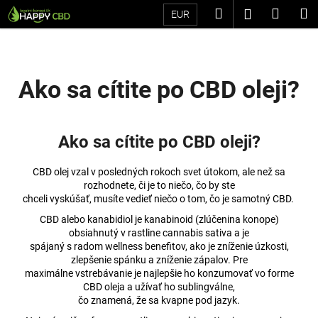
K
Prejsť
Hľadať
Náku
M
Prihláseni
EUR
na
o
Späť
Späť
obsah
košík
š
í
Č
k
Ako sa cítite po CBD oleji?
o
p
o
Ako sa cítite po CBD oleji?
t
r
CBD olej vzal v posledných rokoch svet útokom, ale než sa
e
rozhodnete, či je to niečo, čo by ste
chceli vyskúšať, musíte vedieť niečo o tom, čo je samotný CBD.
b
CBD alebo kanabidiol je kanabinoid (zlúčenina konope)
u
obsiahnutý v rastline cannabis sativa a je
j
spájaný s radom wellness benefitov, ako je zníženie úzkosti,
e
zlepšenie spánku a zníženie zápalov. Pre
maximálne vstrebávanie je najlepšie ho konzumovať vo forme
t
CBD oleja a užívať ho sublingválne,
e
čo znamená, že sa kvapne pod jazyk.
n