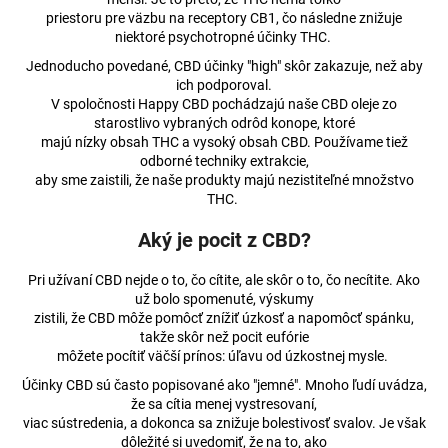
č
priestoru pre väzbu na receptory CB1, čo následne znižuje
a
niektoré psychotropné účinky THC.
m
e
Jednoducho povedané, CBD účinky "high" skôr zakazuje, než aby
ich podporoval.
V spoločnosti Happy CBD pochádzajú naše CBD oleje zo
starostlivo vybraných odrôd konope, ktoré
MLIEČNA
majú nízky obsah THC a vysoký obsah CBD. Používame tiež
ČOKOLÁDA
S
odborné techniky extrakcie,
CBD
aby sme zaistili, že naše produkty majú nezistiteľné množstvo
100MG
THC.
CBD
(80G)
Aký je pocit z CBD?
€3,36
Pri užívaní CBD nejde o to, čo cítite, ale skôr o to, čo necítite. Ako
už bolo spomenuté, výskumy
zistili, že CBD môže pomôcť znížiť úzkosť a napomôcť spánku,
takže skôr než pocit eufórie
môžete pocítiť väčší prínos: úľavu od úzkostnej mysle.
Účinky CBD sú často popisované ako "jemné". Mnoho ľudí uvádza,
že sa cítia menej vystresovaní,
viac sústredenia, a dokonca sa znižuje bolestivosť svalov. Je však
dôležité si uvedomiť, že na to, ako